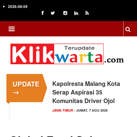
Skip
2026-08-09
to
main
content
UPDATE
Kapolresta Malang Kota
→
Serap Aspirasi 35
Komunitas Driver Ojol
JAWA TIMUR
- JUMAT, 7 AGU 2026