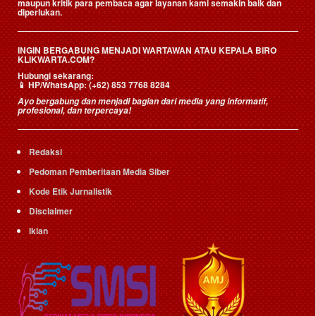
maupun kritik para pembaca agar layanan kami semakin baik dan
diperlukan.
INGIN BERGABUNG MENJADI WARTAWAN ATAU KEPALA BIRO
KLIKWARTA.COM?
Hubungi sekarang:
📱
HP/WhatsApp:
(+62) 853 7768 8284
Ayo bergabung dan menjadi bagian dari media yang informatif,
profesional, dan terpercaya!
Redaksi
Pedoman Pemberitaan Media Siber
Kode Etik Jurnalistik
Disclaimer
Iklan