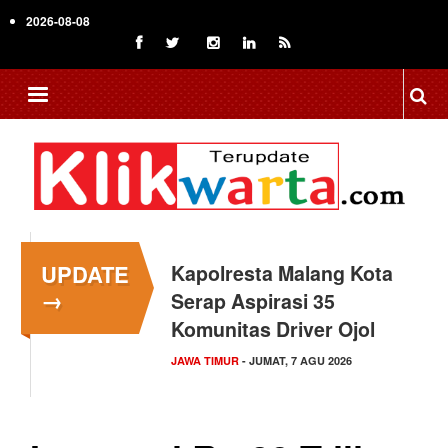
Skip
2026-08-08
to
main
content
UPDATE
Kapolresta Malang Kota
→
Serap Aspirasi 35
Komunitas Driver Ojol
JAWA TIMUR
- JUMAT, 7 AGU 2026