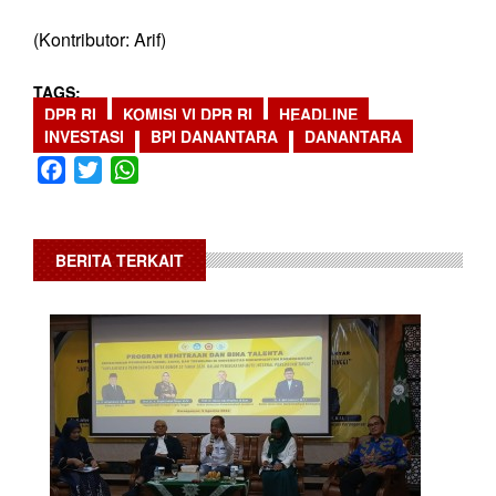
(Kontributor: Arif)
TAGS
DPR RI
KOMISI VI DPR RI
HEADLINE
INVESTASI
BPI DANANTARA
DANANTARA
Facebook
Twitter
WhatsApp
BERITA TERKAIT