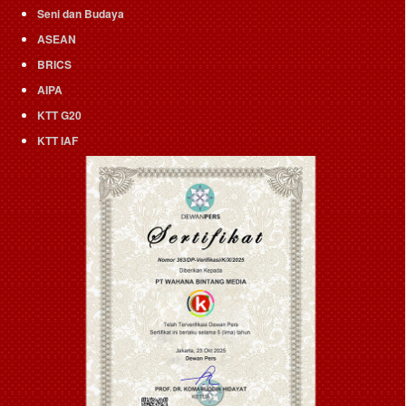
Seni dan Budaya
ASEAN
BRICS
AIPA
KTT G20
KTT IAF