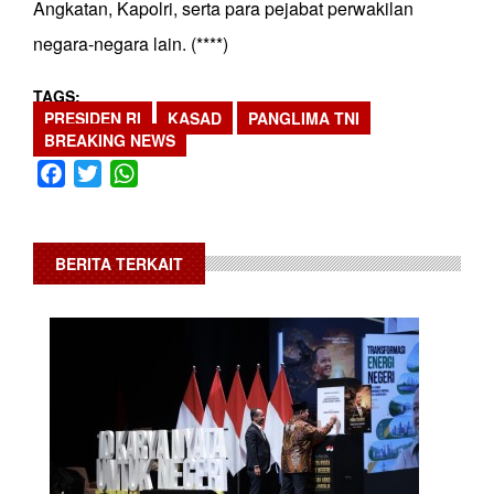
Angkatan, Kapolri, serta para pejabat perwakilan
negara-negara lain. (****)
TAGS
PRESIDEN RI
KASAD
PANGLIMA TNI
BREAKING NEWS
Facebook
Twitter
WhatsApp
BERITA TERKAIT