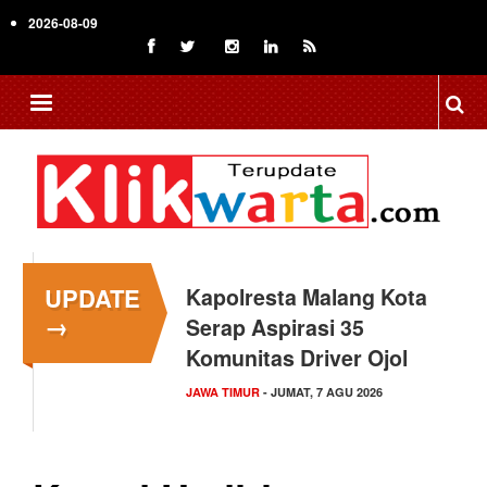
Skip
2026-08-09
to
main
content
UPDATE
Kapolresta Malang Kota
→
Serap Aspirasi 35
Komunitas Driver Ojol
JAWA TIMUR
- JUMAT, 7 AGU 2026