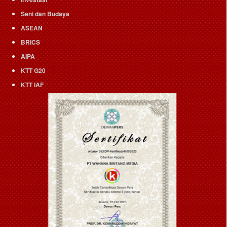
Seni dan Budaya
ASEAN
BRICS
AIPA
KTT G20
KTT IAF