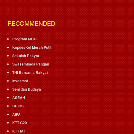
RECOMMENDED
Program MBG
KopdesKel Merah Putih
Sekolah Rakyat
Swasembada Pangan
TNI Bersama Rakyat
Investasi
Seni dan Budaya
ASEAN
BRICS
AIPA
KTT G20
KTT IAF