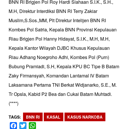
BNN RI Brigjen Pol Roy Hardi Siahaan S.I.K., S.H.,
M.H, Direktur Interdiksi BNN RI Terry Zakiar
Muslim,S.Sos.,MM, Plt Direktur Intelijen BNN RI
Kombes Pol Satria, Kepala BNN Provinsi Kepulauan
Riau Brigjen Pol Hanny Hidayat, S.I.K., M.H, M.H,
Kepala Kantor Wilayah DJBC Khusus Kepulauan
Riau Adhang Noegroho Adhi, Kombes Pol (Purn)
Bubung Pramiadi, S.H, Kepala KPU BC Tipe B Batam
Zaky Firmansyah, Komandan Lantamal IV Batam
Laksamana Pertama TNI Berkat Widjanarko, S.E., M.
Tr Opsla, Kabid P2 Bea dan Cukai Batam Muhtadi.
(****)
TAGS
BNN RI
KASAL
KASUS NARKOBA
Facebook
Twitter
WhatsApp