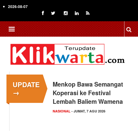
Skip
2026-08-07
to
main
content
UPDATE
Menkop Bawa Semangat
→
Koperasi ke Festival
Lembah Baliem Wamena
NASIONAL
- JUMAT, 7 AGU 2026