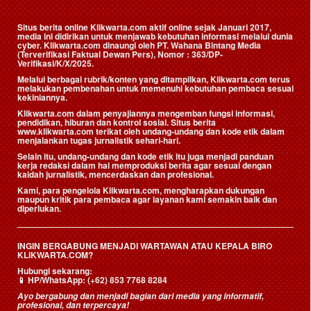
Situs berita online Klikwarta.com aktif online sejak Januari 2017,
media ini didirikan untuk menjawab kebutuhan informasi melalui dunia
cyber. Klikwarta.com dinaungi oleh
PT. Wahana Bintang Media
(Terverifikasi Faktual Dewan Pers)
, Nomor : 363/DP-
Verifikasi/K/X/2025.
Melalui berbagai rubrik/konten yang ditampilkan, Klikwarta.com terus
melakukan pembenahan untuk memenuhi kebutuhan pembaca sesuai
kekiniannya.
Klikwarta.com dalam penyajiannya mengemban fungsi informasi,
pendidikan, hiburan dan kontrol sosial. Situs berita
www.klikwarta.com terikat oleh undang-undang dan kode etik dalam
menjalankan tugas jurnalistik sehari-hari.
Selain itu, undang-undang dan kode etik itu juga menjadi panduan
kerja redaksi dalam hal memproduksi berita agar sesuai dengan
kaidah jurnalistik, mencerdaskan dan profesional.
Kami, para pengelola Klikwarta.com, mengharapkan dukungan
maupun kritik para pembaca agar layanan kami semakin baik dan
diperlukan.
INGIN BERGABUNG MENJADI WARTAWAN ATAU KEPALA BIRO
KLIKWARTA.COM?
Hubungi sekarang:
📱
HP/WhatsApp:
(+62) 853 7768 8284
Ayo bergabung dan menjadi bagian dari media yang informatif,
profesional, dan terpercaya!