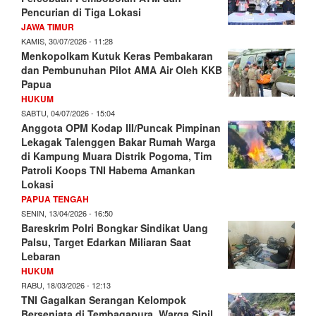
Pencurian di Tiga Lokasi
JAWA TIMUR
KAMIS, 30/07/2026 - 11:28
Menkopolkam Kutuk Keras Pembakaran
dan Pembunuhan Pilot AMA Air Oleh KKB
Papua
HUKUM
SABTU, 04/07/2026 - 15:04
Anggota OPM Kodap III/Puncak Pimpinan
Lekagak Talenggen Bakar Rumah Warga
di Kampung Muara Distrik Pogoma, Tim
Patroli Koops TNI Habema Amankan
Lokasi
PAPUA TENGAH
SENIN, 13/04/2026 - 16:50
Bareskrim Polri Bongkar Sindikat Uang
Palsu, Target Edarkan Miliaran Saat
Lebaran
HUKUM
RABU, 18/03/2026 - 12:13
TNI Gagalkan Serangan Kelompok
Bersenjata di Tembagapura, Warga Sipil