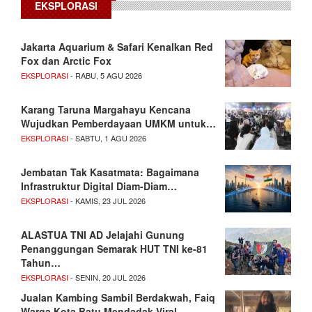
EKSPLORASI
Jakarta Aquarium & Safari Kenalkan Red
Fox dan Arctic Fox
EKSPLORASI
- RABU, 5 AGU 2026
Karang Taruna Margahayu Kencana
Wujudkan Pemberdayaan UMKM untuk…
EKSPLORASI
- SABTU, 1 AGU 2026
Jembatan Tak Kasatmata: Bagaimana
Infrastruktur Digital Diam-Diam…
EKSPLORASI
- KAMIS, 23 JUL 2026
ALASTUA TNI AD Jelajahi Gunung
Penanggungan Semarak HUT TNI ke-81
Tahun…
EKSPLORASI
- SENIN, 20 JUL 2026
Jualan Kambing Sambil Berdakwah, Faiq
Warga Kota Batu Mendadak Viral