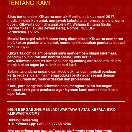
TENTANG KAMI
Situs berita online Klikwarta.com aktif online sejak Januari 2017,
media ini didirikan untuk menjawab kebutuhan informasi melalui dunia
cyber. Klikwarta.com dinaungi oleh
PT. Wahana Bintang Media
(Terverifikasi Faktual Dewan Pers)
, Nomor : 363/DP-
Verifikasi/K/X/2025.
Melalui berbagai rubrik/konten yang ditampilkan, Klikwarta.com terus
melakukan pembenahan untuk memenuhi kebutuhan pembaca sesuai
kekiniannya.
Klikwarta.com dalam penyajiannya mengemban fungsi informasi,
pendidikan, hiburan dan kontrol sosial. Situs berita
www.klikwarta.com terikat oleh undang-undang dan kode etik dalam
menjalankan tugas jurnalistik sehari-hari.
Selain itu, undang-undang dan kode etik itu juga menjadi panduan
kerja redaksi dalam hal memproduksi berita agar sesuai dengan
kaidah jurnalistik, mencerdaskan dan profesional.
Kami, para pengelola Klikwarta.com, mengharapkan dukungan
maupun kritik para pembaca agar layanan kami semakin baik dan
diperlukan.
INGIN BERGABUNG MENJADI WARTAWAN ATAU KEPALA BIRO
KLIKWARTA.COM?
Hubungi sekarang:
📱
HP/WhatsApp:
(+62) 853 7768 8284
Ayo bergabung dan menjadi bagian dari media yang informatif,