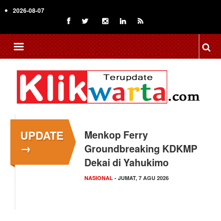
Skip
2026-08-07
to
main
content
UPDATE
Menkop Ferry
→
Groundbreaking KDKMP
Dekai di Yahukimo
NASIONAL
- JUMAT, 7 AGU 2026