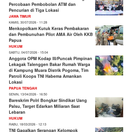
Percobaan Pembobolan ATM dan
Pencurian di Tiga Lokasi
JAWA TIMUR
KAMIS, 30/07/2026 - 11:28
Menkopolkam Kutuk Keras Pembakaran
dan Pembunuhan Pilot AMA Air Oleh KKB
Papua
HUKUM
SABTU, 04/07/2026 - 15:04
Anggota OPM Kodap III/Puncak Pimpinan
Lekagak Talenggen Bakar Rumah Warga
di Kampung Muara Distrik Pogoma, Tim
Patroli Koops TNI Habema Amankan
Lokasi
PAPUA TENGAH
SENIN, 13/04/2026 - 16:50
Bareskrim Polri Bongkar Sindikat Uang
Palsu, Target Edarkan Miliaran Saat
Lebaran
HUKUM
RABU, 18/03/2026 - 12:13
TNI Gagalkan Serangan Kelompok