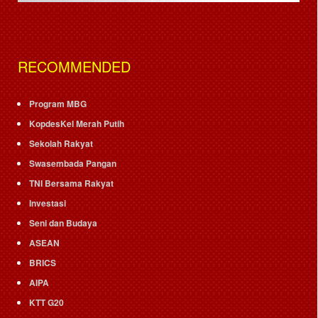
RECOMMENDED
Program MBG
KopdesKel Merah Putih
Sekolah Rakyat
Swasembada Pangan
TNI Bersama Rakyat
Investasi
Seni dan Budaya
ASEAN
BRICS
AIPA
KTT G20