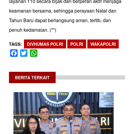
layanan 110 secara bijak dan berperan aktif menjaga
keamanan bersama, sehingga perayaan Natal dan
Tahun Baru dapat berlangsung aman, tertib, dan
penuh kedamaian. (**)
TAGS
DIVHUMAS POLRI
POLRI
WAKAPOLRI
Facebook
Twitter
WhatsApp
BERITA TERKAIT