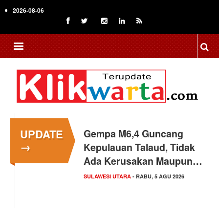
Skip
2026-08-06
to
main
content
UPDATE
Gempa M6,4 Guncang
→
Kepulauan Talaud, Tidak
Ada Kerusakan Maupun…
SULAWESI UTARA
- RABU, 5 AGU 2026