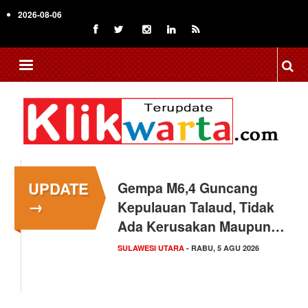
Skip
2026-08-06
to
main
content
UPDATE
Gempa M6,4 Guncang
→
Kepulauan Talaud, Tidak
Ada Kerusakan Maupun…
SULAWESI UTARA
- RABU, 5 AGU 2026