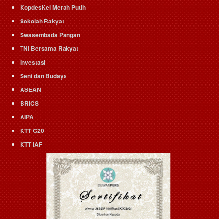
KopdesKel Merah Putih
Sekolah Rakyat
Swasembada Pangan
TNI Bersama Rakyat
Investasi
Seni dan Budaya
ASEAN
BRICS
AIPA
KTT G20
KTT IAF