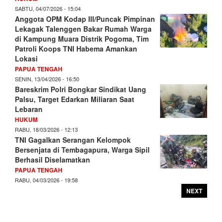
SABTU, 04/07/2026 - 15:04
Anggota OPM Kodap III/Puncak Pimpinan
Lekagak Talenggen Bakar Rumah Warga
di Kampung Muara Distrik Pogoma, Tim
Patroli Koops TNI Habema Amankan
Lokasi
PAPUA TENGAH
SENIN, 13/04/2026 - 16:50
Bareskrim Polri Bongkar Sindikat Uang
Palsu, Target Edarkan Miliaran Saat
Lebaran
HUKUM
RABU, 18/03/2026 - 12:13
TNI Gagalkan Serangan Kelompok
Bersenjata di Tembagapura, Warga Sipil
Berhasil Diselamatkan
PAPUA TENGAH
RABU, 04/03/2026 - 19:58
NEXT