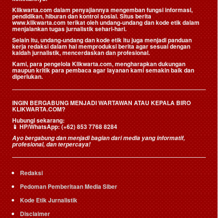
Klikwarta.com dalam penyajiannya mengemban fungsi informasi,
pendidikan, hiburan dan kontrol sosial. Situs berita
www.klikwarta.com terikat oleh undang-undang dan kode etik dalam
menjalankan tugas jurnalistik sehari-hari.
Selain itu, undang-undang dan kode etik itu juga menjadi panduan
kerja redaksi dalam hal memproduksi berita agar sesuai dengan
kaidah jurnalistik, mencerdaskan dan profesional.
Kami, para pengelola Klikwarta.com, mengharapkan dukungan
maupun kritik para pembaca agar layanan kami semakin baik dan
diperlukan.
INGIN BERGABUNG MENJADI WARTAWAN ATAU KEPALA BIRO
KLIKWARTA.COM?
Hubungi sekarang:
📱
HP/WhatsApp:
(+62) 853 7768 8284
Ayo bergabung dan menjadi bagian dari media yang informatif,
profesional, dan terpercaya!
Redaksi
Pedoman Pemberitaan Media Siber
Kode Etik Jurnalistik
Disclaimer