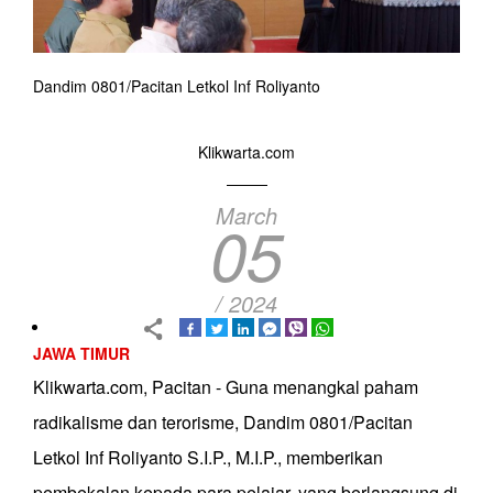
Dandim 0801/Pacitan Letkol Inf Roliyanto
Klikwarta.com
March
05
/ 2024
JAWA TIMUR
Klikwarta.com, Pacitan - Guna menangkal paham
radikalisme dan terorisme, Dandim 0801/Pacitan
Letkol Inf Roliyanto S.I.P., M.I.P., memberikan
pembekalan kepada para pelajar, yang berlangsung di