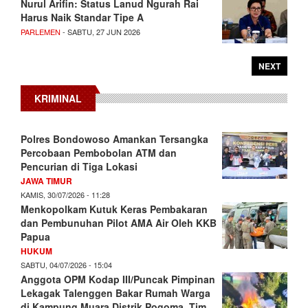
Nurul Arifin: Status Lanud Ngurah Rai
Harus Naik Standar Tipe A
PARLEMEN
- SABTU, 27 JUN 2026
NEXT
KRIMINAL
Polres Bondowoso Amankan Tersangka
Percobaan Pembobolan ATM dan
Pencurian di Tiga Lokasi
JAWA TIMUR
KAMIS, 30/07/2026 - 11:28
Menkopolkam Kutuk Keras Pembakaran
dan Pembunuhan Pilot AMA Air Oleh KKB
Papua
HUKUM
SABTU, 04/07/2026 - 15:04
Anggota OPM Kodap III/Puncak Pimpinan
Lekagak Talenggen Bakar Rumah Warga
di Kampung Muara Distrik Pogoma, Tim