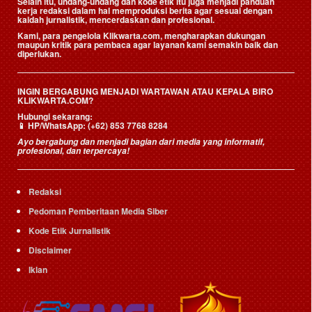
Selain itu, undang-undang dan kode etik itu juga menjadi panduan
kerja redaksi dalam hal memproduksi berita agar sesuai dengan
kaidah jurnalistik, mencerdaskan dan profesional.
Kami, para pengelola Klikwarta.com, mengharapkan dukungan
maupun kritik para pembaca agar layanan kami semakin baik dan
diperlukan.
INGIN BERGABUNG MENJADI WARTAWAN ATAU KEPALA BIRO
KLIKWARTA.COM?
Hubungi sekarang:
📱
HP/WhatsApp:
(+62) 853 7768 8284
Ayo bergabung dan menjadi bagian dari media yang informatif,
profesional, dan terpercaya!
Redaksi
Pedoman Pemberitaan Media Siber
Kode Etik Jurnalistik
Disclaimer
Iklan