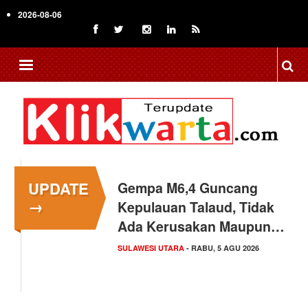
Skip
2026-08-06
to
main
content
UPDATE
Gempa M6,4 Guncang
→
Kepulauan Talaud, Tidak
Ada Kerusakan Maupun…
SULAWESI UTARA
- RABU, 5 AGU 2026