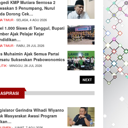
agedi KMP Mutiara Sentosa 2
waskan 5 Penumpang, Nurul
da Dorong Cek…
WA TIMUR
- SELASA, 4 AGU 2026
el 1.000 Siswa di Tanggul, Bupati
mber Ajak Pelajar Kejar
ndidikan…
WA TIMUR
- RABU, 29 JUL 2026
s Muhaimin Ajak Semua Partai
rsatu Sukseskan Prabowonomics
ITIK
- MINGGU, 26 JUL 2026
NEXT
ASPIRASI
gislator Gerindra Wihadi Wiyanto
ak Masyarakat Awasi Program
akan…
RLEMEN
- JUMAT, 7 AGU 2026