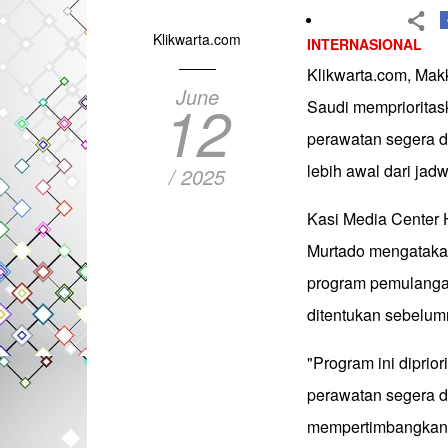
Klikwarta.com
INTERNASIONAL
Klikwarta.com, Mak
June
12
Saudi memprioritas
perawatan segera di
lebih awal dari jad
/ 2025
Kasi Media Center
Murtado mengatakan
program pemulangan
ditentukan sebelum
"Program ini dipri
perawatan segera di 
mempertimbangkan 