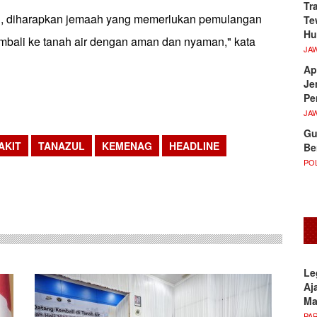
Tr
ni, diharapkan jemaah yang memerlukan pemulangan
Te
Hu
embali ke tanah air dengan aman dan nyaman," kata
JA
Ap
Je
Pe
JA
Gu
AKIT
TANAZUL
KEMENAG
HEADLINE
Be
POL
sApp
Le
Aj
M
PA