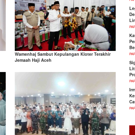
Le
De
Li
PA
Ka
Pe
Be
Wamenhaj Sambut Kepulangan Kloter Terakhir
PA
Jemaah Haji Aceh
Si
Li
Pr
PA
Ir
Ke
Ca
PA