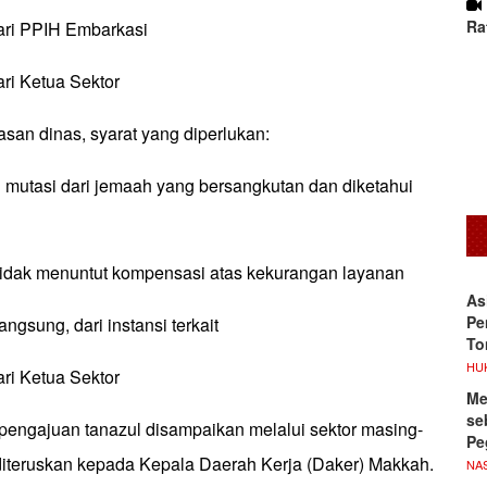
Ra
dari PPIH Embarkasi
ari Ketua Sektor
san dinas, syarat yang diperlukan:
 mutasi dari jemaah yang bersangkutan dan diketahui
 tidak menuntut kompensasi atas kekurangan layanan
As
Pe
angsung, dari instansi terkait
To
HU
ari Ketua Sektor
Me
se
engajuan tanazul disampaikan melalui sektor masing-
Pe
iteruskan kepada Kepala Daerah Kerja (Daker) Makkah.
NA