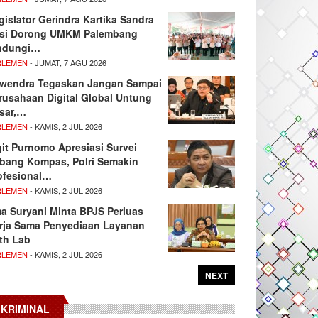
gislator Gerindra Kartika Sandra
si Dorong UMKM Palembang
ndungi…
RLEMEN
- JUMAT, 7 AGU 2026
wendra Tegaskan Jangan Sampai
rusahaan Digital Global Untung
sar,…
RLEMEN
- KAMIS, 2 JUL 2026
git Purnomo Apresiasi Survei
tbang Kompas, Polri Semakin
ofesional…
RLEMEN
- KAMIS, 2 JUL 2026
ma Suryani Minta BPJS Perluas
rja Sama Penyediaan Layanan
th Lab
RLEMEN
- KAMIS, 2 JUL 2026
NEXT
KRIMINAL