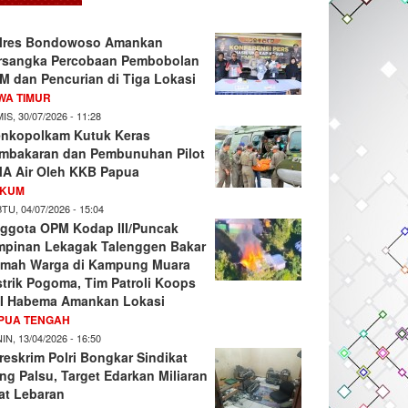
lres Bondowoso Amankan
rsangka Percobaan Pembobolan
M dan Pencurian di Tiga Lokasi
WA TIMUR
IS, 30/07/2026 - 11:28
nkopolkam Kutuk Keras
mbakaran dan Pembunuhan Pilot
A Air Oleh KKB Papua
KUM
TU, 04/07/2026 - 15:04
ggota OPM Kodap III/Puncak
mpinan Lekagak Talenggen Bakar
mah Warga di Kampung Muara
strik Pogoma, Tim Patroli Koops
I Habema Amankan Lokasi
PUA TENGAH
IN, 13/04/2026 - 16:50
reskrim Polri Bongkar Sindikat
ng Palsu, Target Edarkan Miliaran
at Lebaran