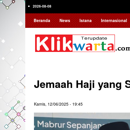
Skip
2026-08-08
to
main
Beranda
News
Istana
Internasional
content
Jemaah Haji yang S
Kamis, 12/06/2025 - 19:45