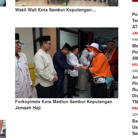
Wakil Wali Kota Sambut Kepulangan…
Po
Te
AT
JA
KAM
Me
Pe
AM
HU
SAB
An
Pi
Ru
Di
Forkopimda Kota Madiun Sambut Kepulangan
TN
Jemaah Haji
PA
SEN
Ba
Ua
Sa