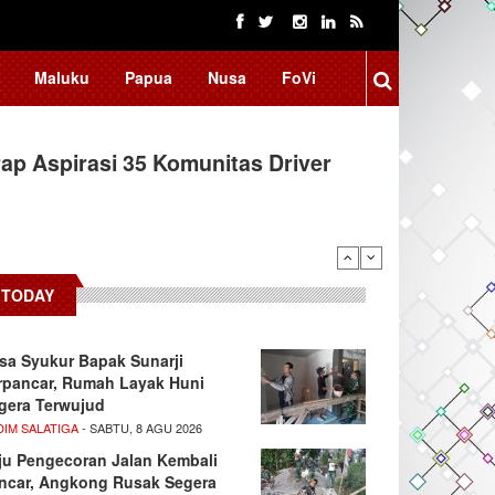
Maluku
Papua
Nusa
FoVi
ap Aspirasi 35 Komunitas Driver
TODAY
sa Syukur Bapak Sunarji
rpancar, Rumah Layak Huni
gera Terwujud
DIM SALATIGA
- SABTU, 8 AGU 2026
ju Pengecoran Jalan Kembali
ncar, Angkong Rusak Segera