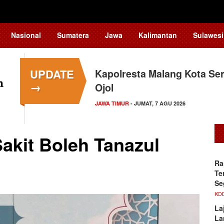
Nasional
Sumatera
Jawa
Kalimantan
Sulawesi
UPDATE
Kapolresta Malang Kota Ser
→
Ojol
JAWA TIMUR
- JUMAT, 7 AGU 2026
akit Boleh Tanazul
Ra
Te
Se
KO
La
La