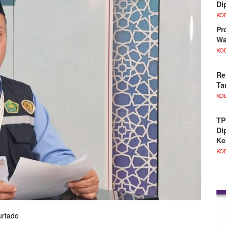
Di
KO
Pr
Wa
KO
Re
Ta
KO
TP
Di
Ke
KO
urtado