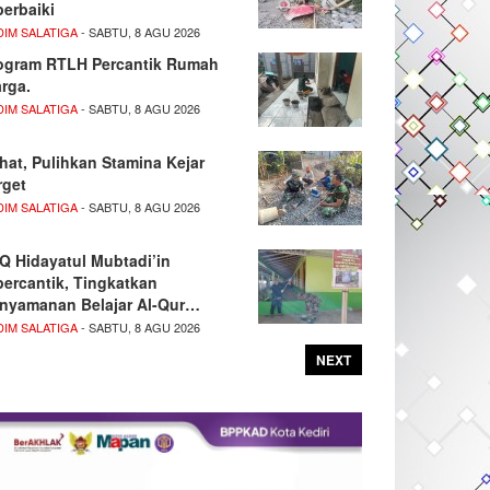
perbaiki
DIM SALATIGA
- SABTU, 8 AGU 2026
ogram RTLH Percantik Rumah
rga.
DIM SALATIGA
- SABTU, 8 AGU 2026
hat, Pulihkan Stamina Kejar
rget
DIM SALATIGA
- SABTU, 8 AGU 2026
Q Hidayatul Mubtadi’in
percantik, Tingkatkan
nyamanan Belajar Al-Qur…
DIM SALATIGA
- SABTU, 8 AGU 2026
NEXT