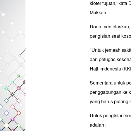
kloter tujuan,' kat
Makkah.
Dodo menjelaskan, t
pengisian seat kos
"Untuk jemaah sakit
dari petugas keseha
Haji Imdonesia (KK
Sementara untuk pe
penggabungan ke k
yang harus pulang 
Untuk pengisian se
adalah :