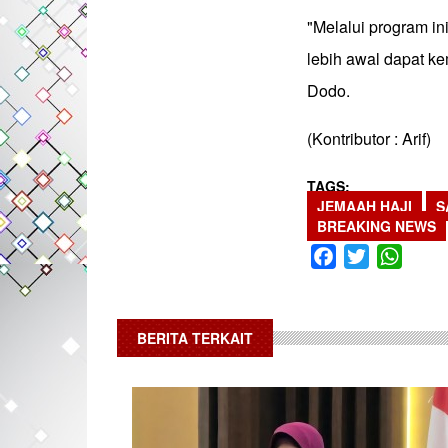
"Melalui program i
lebih awal dapat k
Dodo.
(Kontributor : Arif)
TAGS
JEMAAH HAJI
S
BREAKING NEWS
Facebook
Twitter
What
BERITA TERKAIT