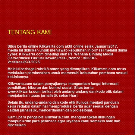
TENTANG KAMI
Situs berita online Klikwarta.com aktif online sejak Januari 2017,
media ini didirikan untuk menjawab kebutuhan informasi melalui dunia
cyber. Klikwarta.com dinaungi oleh
PT. Wahana Bintang Media
(Terverifikasi Faktual Dewan Pers)
, Nomor : 363/DP-
Verifikasi/K/X/2025.
Melalui berbagai rubrik/konten yang ditampilkan, Klikwarta.com terus
melakukan pembenahan untuk memenuhi kebutuhan pembaca sesuai
kekiniannya.
Klikwarta.com dalam penyajiannya mengemban fungsi informasi,
pendidikan, hiburan dan kontrol sosial. Situs berita
www.klikwarta.com terikat oleh undang-undang dan kode etik dalam
menjalankan tugas jurnalistik sehari-hari.
Selain itu, undang-undang dan kode etik itu juga menjadi panduan
kerja redaksi dalam hal memproduksi berita agar sesuai dengan
kaidah jurnalistik, mencerdaskan dan profesional.
Kami, para pengelola Klikwarta.com, mengharapkan dukungan
maupun kritik para pembaca agar layanan kami semakin baik dan
diperlukan.