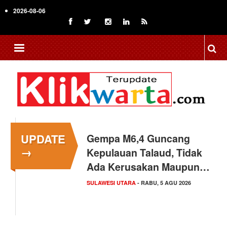
Skip
2026-08-06
to
main
content
UPDATE
Gempa M6,4 Guncang
→
Kepulauan Talaud, Tidak
Ada Kerusakan Maupun…
SULAWESI UTARA
- RABU, 5 AGU 2026