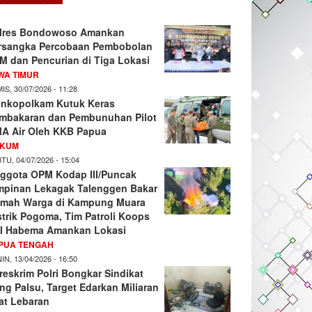
lres Bondowoso Amankan
rsangka Percobaan Pembobolan
M dan Pencurian di Tiga Lokasi
WA TIMUR
IS, 30/07/2026 - 11:28
nkopolkam Kutuk Keras
mbakaran dan Pembunuhan Pilot
A Air Oleh KKB Papua
KUM
TU, 04/07/2026 - 15:04
ggota OPM Kodap III/Puncak
mpinan Lekagak Talenggen Bakar
mah Warga di Kampung Muara
strik Pogoma, Tim Patroli Koops
I Habema Amankan Lokasi
PUA TENGAH
IN, 13/04/2026 - 16:50
reskrim Polri Bongkar Sindikat
ng Palsu, Target Edarkan Miliaran
at Lebaran