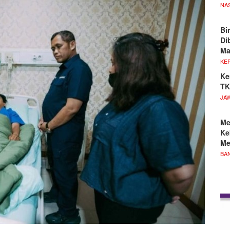
NA
Bi
Di
M
KE
Ke
TK
JA
Me
Ke
Me
BA