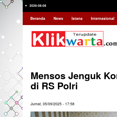
Skip
2026-08-08
to
main
Beranda
News
Istana
Internasional
content
Mensos Jenguk Ko
di RS Polri
Jumat, 05/09/2025 - 17:58