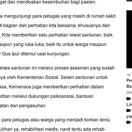
at dan mendoakan kesembuhan bagi pasien.
sa mengunjungi para petugas yang masih di rumah sakit
di bagian dari perhatian kita bersama, khususnya dari
 Kita memberikan satu perhatian lewat santunan, baik
aupun yang luka-luka, baik itu untuk warga maupun
r Gus Ipul ditemui usai kunjungan.
hwa santunan ini melalui proses asesmen yang sudah
→ 
ya oleh Kementerian Sosial. Selain santunan untuk
Pe
Ba
rasa, Kemensos juga memberikan perhatian dalam
DEC
 korban melalui dukungan psikososial, bantuan
Li
awatan dan pengasuhan.
ya
nti para petugas atau warga yang menjadi korban tentu
ihan ya, rehabilitasi medis, nanti tentu ada rehab-