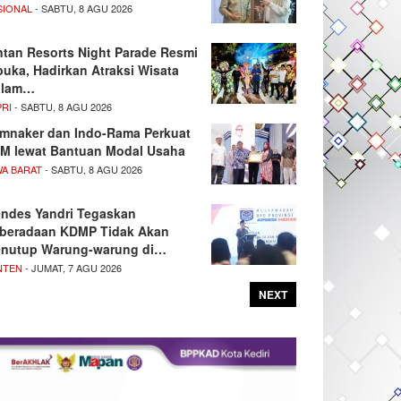
SIONAL
- SABTU, 8 AGU 2026
ntan Resorts Night Parade Resmi
buka, Hadirkan Atraksi Wisata
alam…
PRI
- SABTU, 8 AGU 2026
mnaker dan Indo-Rama Perkuat
M lewat Bantuan Modal Usaha
WA BARAT
- SABTU, 8 AGU 2026
ndes Yandri Tegaskan
beradaan KDMP Tidak Akan
nutup Warung-warung di…
NTEN
- JUMAT, 7 AGU 2026
NEXT