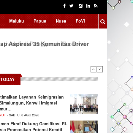
Maluku
Papua
Nusa
FoVi
ap Aspirasi 35 Komunitas Driver
TODAY
timalkan Layanan Keimigrasian
 Simalungun, Kanwil Imigrasi
umut…
MUT
- SABTU, 8 AGU 2026
men Ekraf Dukung Gamifikasi RI-
sia Promosikan Potensi Kreatif