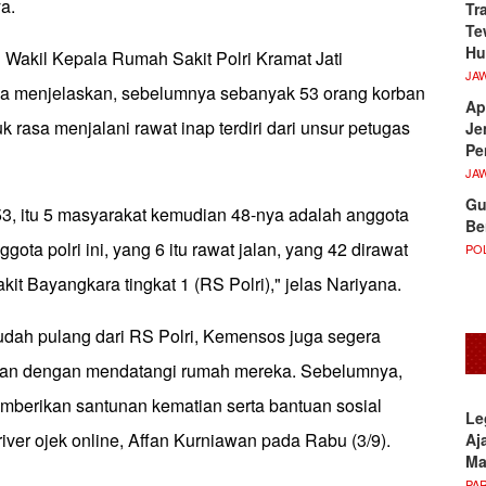
a.
Tr
Te
Hu
 Wakil Kepala Rumah Sakit Polri Kramat Jati
JA
a menjelaskan, sebelumnya sebanyak 53 orang korban
Ap
k rasa menjalani rawat inap terdiri dari unsur petugas
Je
Pe
JA
Gu
53, itu 5 masyarakat kemudian 48-nya adalah anggota
Be
ggota polri ini, yang 6 itu rawat jalan, yang 42 dirawat
POL
it Bayangkara tingkat 1 (RS Polri)," jelas Nariyana.
udah pulang dari RS Polri, Kemensos juga segera
an dengan mendatangi rumah mereka. Sebelumnya,
berikan santunan kematian serta bantuan sosial
Le
river ojek online, Affan Kurniawan pada Rabu (3/9).
Aj
M
PA