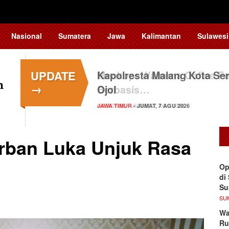
Nasional
Sumatera
Jawa
Kalimantan
Sulawesi
UPDATE
Kapolresta Malang Kota Ser
→
Ojol
JAWA TIMUR
- JUMAT, 7 AGU 2026
rban Luka Unjuk Rasa
Op
di
S
SU
Wa
Ru