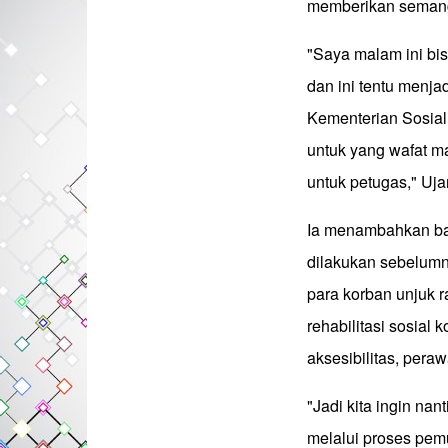
memberikan semang
"Saya malam ini bi
dan ini tentu menja
Kementerian Sosial.
untuk yang wafat m
untuk petugas," Uja
Ia menambahkan ba
dilakukan sebelumn
para korban unjuk 
rehabilitasi sosial
aksesibilitas, per
"Jadi kita ingin na
melalui proses pemul