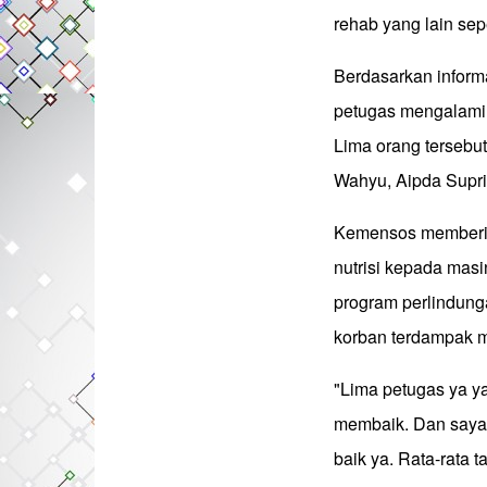
rehab yang lain sepe
Berdasarkan inform
petugas mengalami l
Lima orang tersebut 
Wahyu, Aipda Supria
Kemensos memberika
nutrisi kepada mas
program perlindung
korban terdampak mu
"Lima petugas ya ya
membaik. Dan saya 
baik ya. Rata-rata 