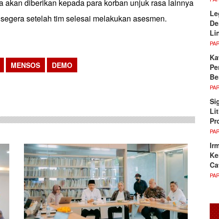
a akan diberikan kepada para korban unjuk rasa lainnya
Le
 segera setelah tim selesai melakukan asesmen.
De
Li
PA
Ka
MENSOS
DEMO
Pe
Be
sApp
PA
Si
Li
Pr
PA
Ir
Ke
Ca
PA