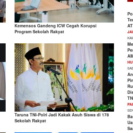
Po
Te
AT
Kemensos Gandeng ICW Cegah Korupsi
Program Sekolah Rakyat
JA
KAM
Me
Pe
AM
HU
SAB
An
Pi
Ru
Di
TN
PA
SEN
h
Taruna TNI-Polri Jadi Kakak Asuh Siswa di 178
Ba
Sekolah Rakyat
Ua
Sa