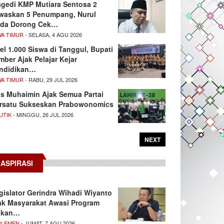
agedi KMP Mutiara Sentosa 2
waskan 5 Penumpang, Nurul
da Dorong Cek…
WA TIMUR
- SELASA, 4 AGU 2026
el 1.000 Siswa di Tanggul, Bupati
mber Ajak Pelajar Kejar
ndidikan…
WA TIMUR
- RABU, 29 JUL 2026
s Muhaimin Ajak Semua Partai
rsatu Sukseskan Prabowonomics
ITIK
- MINGGU, 26 JUL 2026
NEXT
ASPIRASI
gislator Gerindra Wihadi Wiyanto
ak Masyarakat Awasi Program
akan…
RLEMEN
- JUMAT, 7 AGU 2026