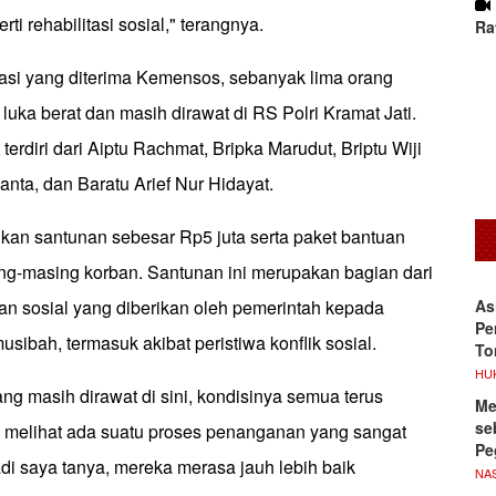
rti rehabilitasi sosial," terangnya.
Ra
asi yang diterima Kemensos, sebanyak lima orang
uka berat dan masih dirawat di RS Polri Kramat Jati.
terdiri dari Aiptu Rachmat, Bripka Marudut, Briptu Wiji
nta, dan Baratu Arief Nur Hidayat.
n santunan sebesar Rp5 juta serta paket bantuan
ing-masing korban. Santunan ini merupakan bagian dari
As
an sosial yang diberikan oleh pemerintah kepada
Pe
sibah, termasuk akibat peristiwa konflik sosial.
To
HU
ng masih dirawat di sini, kondisinya semua terus
Me
se
melihat ada suatu proses penanganan yang sangat
Pe
tadi saya tanya, mereka merasa jauh lebih baik
NA