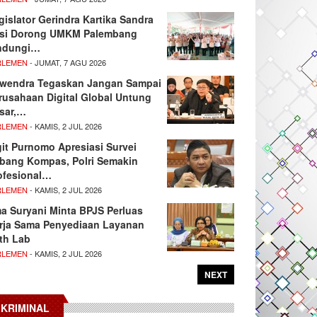
gislator Gerindra Kartika Sandra
si Dorong UMKM Palembang
ndungi…
RLEMEN
- JUMAT, 7 AGU 2026
wendra Tegaskan Jangan Sampai
rusahaan Digital Global Untung
sar,…
RLEMEN
- KAMIS, 2 JUL 2026
git Purnomo Apresiasi Survei
tbang Kompas, Polri Semakin
ofesional…
RLEMEN
- KAMIS, 2 JUL 2026
ma Suryani Minta BPJS Perluas
rja Sama Penyediaan Layanan
th Lab
RLEMEN
- KAMIS, 2 JUL 2026
NEXT
KRIMINAL