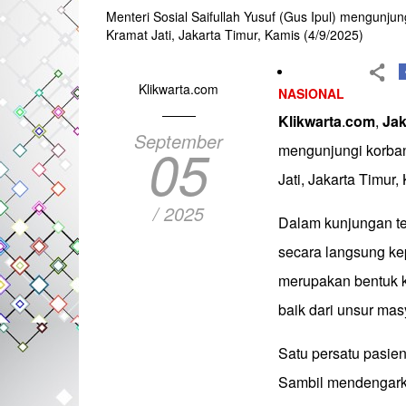
Menteri Sosial Saifullah Yusuf (Gus Ipul) mengunjung
Kramat Jati, Jakarta Timur, Kamis (4/9/2025)
Klikwarta.com
NASIONAL
Klikwarta
.
com
,
Jak
September
05
mengunjungi korban 
Jati, Jakarta Timur,
/ 2025
Dalam kunjungan te
secara langsung kep
merupakan bentuk k
baik dari unsur ma
Satu persatu pasien
Sambil mendengarkan