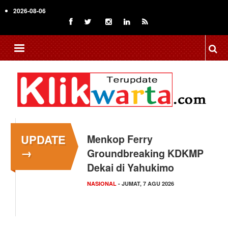
Skip
2026-08-06
to
main
content
UPDATE
Menkop Ferry
→
Groundbreaking KDKMP
Dekai di Yahukimo
NASIONAL
- JUMAT, 7 AGU 2026