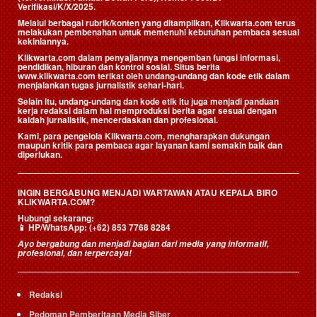
Verifikasi/K/X/2025.
Melalui berbagai rubrik/konten yang ditampilkan, Klikwarta.com terus
melakukan pembenahan untuk memenuhi kebutuhan pembaca sesuai
kekiniannya.
Klikwarta.com dalam penyajiannya mengemban fungsi informasi,
pendidikan, hiburan dan kontrol sosial. Situs berita
www.klikwarta.com terikat oleh undang-undang dan kode etik dalam
menjalankan tugas jurnalistik sehari-hari.
Selain itu, undang-undang dan kode etik itu juga menjadi panduan
kerja redaksi dalam hal memproduksi berita agar sesuai dengan
kaidah jurnalistik, mencerdaskan dan profesional.
Kami, para pengelola Klikwarta.com, mengharapkan dukungan
maupun kritik para pembaca agar layanan kami semakin baik dan
diperlukan.
INGIN BERGABUNG MENJADI WARTAWAN ATAU KEPALA BIRO
KLIKWARTA.COM?
Hubungi sekarang:
📱
HP/WhatsApp:
(+62) 853 7768 8284
Ayo bergabung dan menjadi bagian dari media yang informatif,
profesional, dan terpercaya!
Redaksi
Pedoman Pemberitaan Media Siber