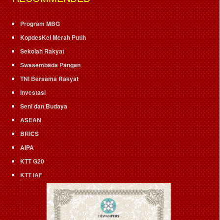
Program MBG
KopdesKel Merah Putih
Sekolah Rakyat
Swasembada Pangan
TNI Bersama Rakyat
Investasi
Seni dan Budaya
ASEAN
BRICS
AIPA
KTT G20
KTT IAF