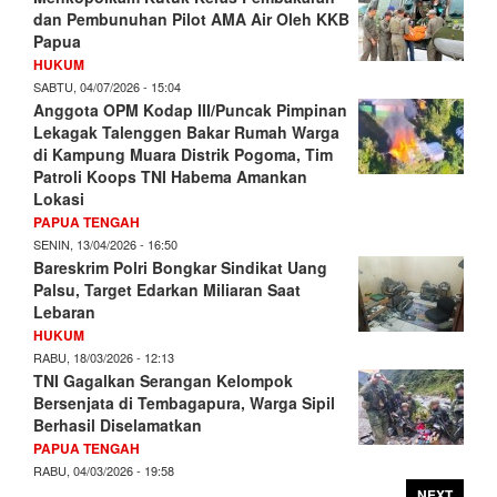
dan Pembunuhan Pilot AMA Air Oleh KKB
Papua
HUKUM
SABTU, 04/07/2026 - 15:04
Anggota OPM Kodap III/Puncak Pimpinan
Lekagak Talenggen Bakar Rumah Warga
di Kampung Muara Distrik Pogoma, Tim
Patroli Koops TNI Habema Amankan
Lokasi
PAPUA TENGAH
SENIN, 13/04/2026 - 16:50
Bareskrim Polri Bongkar Sindikat Uang
Palsu, Target Edarkan Miliaran Saat
Lebaran
HUKUM
RABU, 18/03/2026 - 12:13
TNI Gagalkan Serangan Kelompok
Bersenjata di Tembagapura, Warga Sipil
Berhasil Diselamatkan
PAPUA TENGAH
RABU, 04/03/2026 - 19:58
NEXT