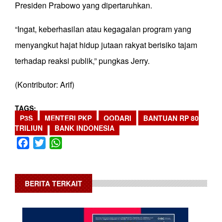
Presiden Prabowo yang dipertaruhkan.
“Ingat, keberhasilan atau kegagalan program yang
menyangkut hajat hidup jutaan rakyat berisiko tajam
terhadap reaksi publik,” pungkas Jerry.
(Kontributor: Arif)
TAGS
P3S
MENTERI PKP
QODARI
BANTUAN RP 80
TRILIUN
BANK INDONESIA
Facebook
Twitter
WhatsApp
BERITA TERKAIT