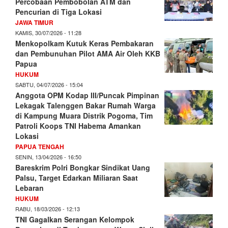
Percobaan Pembobolan ATM dan
Pencurian di Tiga Lokasi
JAWA TIMUR
KAMIS, 30/07/2026 - 11:28
Menkopolkam Kutuk Keras Pembakaran
dan Pembunuhan Pilot AMA Air Oleh KKB
Papua
HUKUM
SABTU, 04/07/2026 - 15:04
Anggota OPM Kodap III/Puncak Pimpinan
Lekagak Talenggen Bakar Rumah Warga
di Kampung Muara Distrik Pogoma, Tim
Patroli Koops TNI Habema Amankan
Lokasi
PAPUA TENGAH
SENIN, 13/04/2026 - 16:50
Bareskrim Polri Bongkar Sindikat Uang
Palsu, Target Edarkan Miliaran Saat
Lebaran
HUKUM
RABU, 18/03/2026 - 12:13
TNI Gagalkan Serangan Kelompok