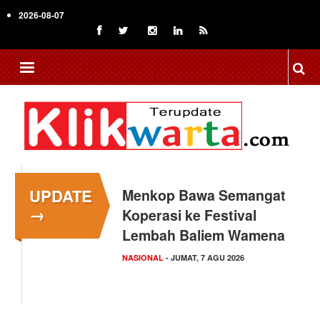
Skip
2026-08-07
to
main
content
UPDATE
Menkop Bawa Semangat
→
Koperasi ke Festival
Lembah Baliem Wamena
NASIONAL
- JUMAT, 7 AGU 2026