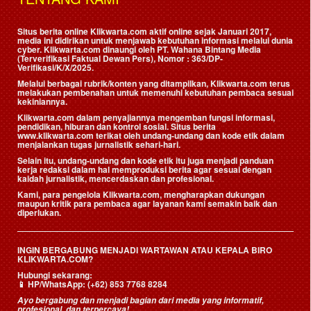
Situs berita online Klikwarta.com aktif online sejak Januari 2017,
media ini didirikan untuk menjawab kebutuhan informasi melalui dunia
cyber. Klikwarta.com dinaungi oleh
PT. Wahana Bintang Media
(Terverifikasi Faktual Dewan Pers)
, Nomor : 363/DP-
Verifikasi/K/X/2025.
Melalui berbagai rubrik/konten yang ditampilkan, Klikwarta.com terus
melakukan pembenahan untuk memenuhi kebutuhan pembaca sesuai
kekiniannya.
Klikwarta.com dalam penyajiannya mengemban fungsi informasi,
pendidikan, hiburan dan kontrol sosial. Situs berita
www.klikwarta.com terikat oleh undang-undang dan kode etik dalam
menjalankan tugas jurnalistik sehari-hari.
Selain itu, undang-undang dan kode etik itu juga menjadi panduan
kerja redaksi dalam hal memproduksi berita agar sesuai dengan
kaidah jurnalistik, mencerdaskan dan profesional.
Kami, para pengelola Klikwarta.com, mengharapkan dukungan
maupun kritik para pembaca agar layanan kami semakin baik dan
diperlukan.
INGIN BERGABUNG MENJADI WARTAWAN ATAU KEPALA BIRO
KLIKWARTA.COM?
Hubungi sekarang:
📱
HP/WhatsApp:
(+62) 853 7768 8284
Ayo bergabung dan menjadi bagian dari media yang informatif,
profesional, dan terpercaya!