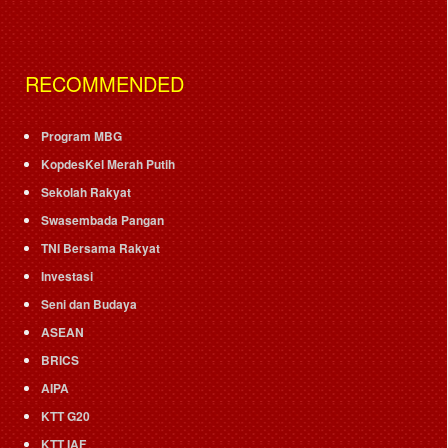
RECOMMENDED
Program MBG
KopdesKel Merah Putih
Sekolah Rakyat
Swasembada Pangan
TNI Bersama Rakyat
Investasi
Seni dan Budaya
ASEAN
BRICS
AIPA
KTT G20
KTT IAF