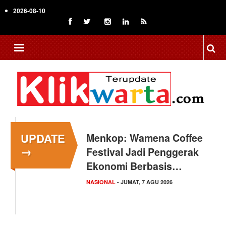
Skip
2026-08-10
to
main
content
UPDATE
Menkop: Wamena Coffee
→
Festival Jadi Penggerak
Ekonomi Berbasis…
NASIONAL
- JUMAT, 7 AGU 2026