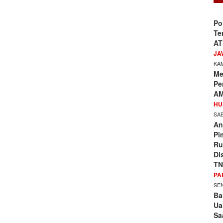
Po
Te
AT
JA
KAM
Me
Pe
AM
HU
SAB
An
Pi
Ru
Di
TN
PA
SEN
Ba
Ua
Sa