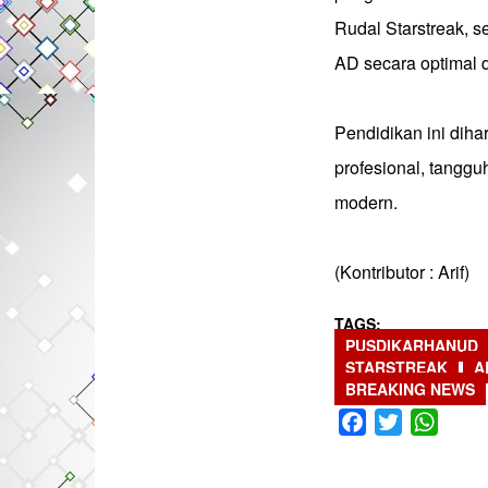
Rudal Starstreak,
AD secara optimal 
‎Pendidikan ini di
profesional, tanggu
modern.
(Kontributor : Arif)
TAGS
PUSDIKARHANUD
STARSTREAK
A
BREAKING NEWS
Facebook
Twitter
What