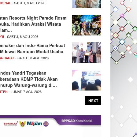
SIONAL
- SABTU, 8 AGU 2026
ntan Resorts Night Parade Resmi
buka, Hadirkan Atraksi Wisata
alam…
PRI
- SABTU, 8 AGU 2026
mnaker dan Indo-Rama Perkuat
M lewat Bantuan Modal Usaha
WA BARAT
- SABTU, 8 AGU 2026
ndes Yandri Tegaskan
beradaan KDMP Tidak Akan
nutup Warung-warung di…
NTEN
- JUMAT, 7 AGU 2026
NEXT