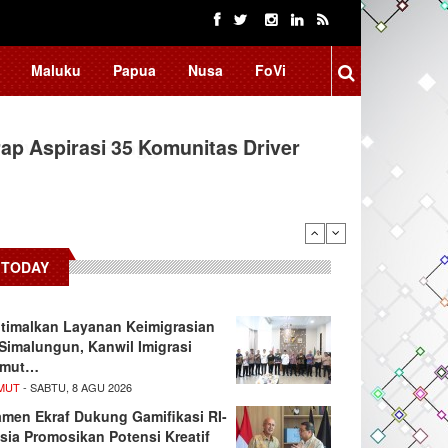
Maluku
Papua
Nusa
FoVi
ap Aspirasi 35 Komunitas Driver
TODAY
timalkan Layanan Keimigrasian
 Simalungun, Kanwil Imigrasi
umut…
MUT
- SABTU, 8 AGU 2026
men Ekraf Dukung Gamifikasi RI-
sia Promosikan Potensi Kreatif