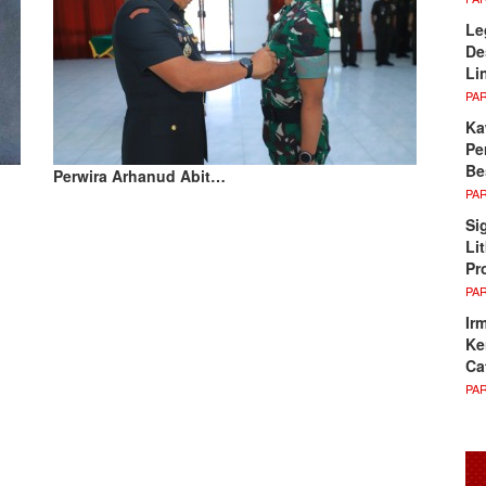
Le
De
Li
PA
Ka
Pe
Be
Perwira Arhanud Abit…
PA
Si
Li
Pr
PA
Ir
Ke
Ca
PA