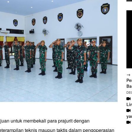
→ 
Pe
Ba
DEC
Li
ya
tujuan untuk membekali para prajurit dengan
terampilan teknis maupun taktis dalam pengoperasian