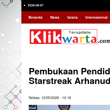
Skip
2026-08-07
to
main
Beranda
News
Istana
Internasional
content
Pembukaan Pendidi
Starstreak Arhanud
Selasa, 12/05/2026 - 12:18