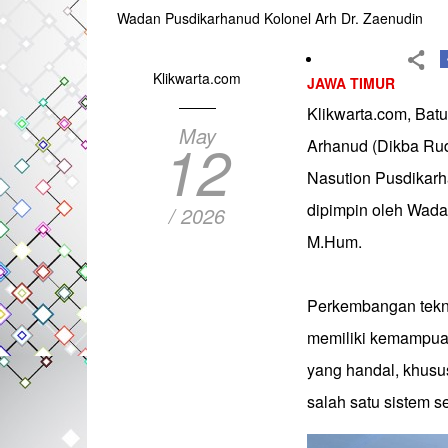
Wadan Pusdikarhanud Kolonel Arh Dr. Zaenudin
Klikwarta.com
JAWA TIMUR
Klikwarta.com, Bat
May
12
Arhanud (Dikba Rud
Nasution Pusdikarh
dipimpin oleh Wada
/ 2026
M.Hum.
‎Perkembangan tekn
memiliki kemampuan
yang handal, khusu
salah satu sistem s