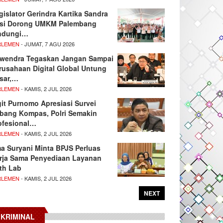
gislator Gerindra Kartika Sandra
si Dorong UMKM Palembang
ndungi…
RLEMEN
- JUMAT, 7 AGU 2026
wendra Tegaskan Jangan Sampai
rusahaan Digital Global Untung
sar,…
RLEMEN
- KAMIS, 2 JUL 2026
git Purnomo Apresiasi Survei
tbang Kompas, Polri Semakin
ofesional…
RLEMEN
- KAMIS, 2 JUL 2026
ma Suryani Minta BPJS Perluas
rja Sama Penyediaan Layanan
th Lab
RLEMEN
- KAMIS, 2 JUL 2026
NEXT
KRIMINAL