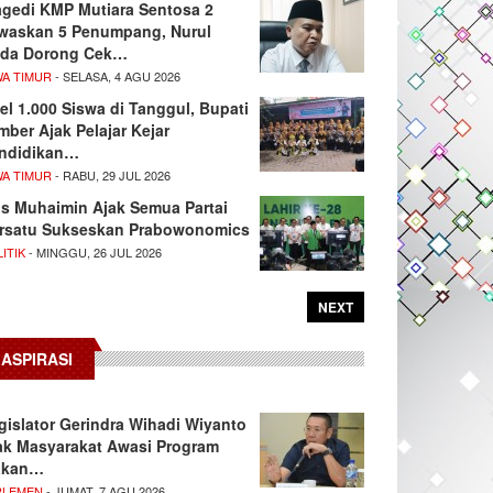
agedi KMP Mutiara Sentosa 2
waskan 5 Penumpang, Nurul
da Dorong Cek…
WA TIMUR
- SELASA, 4 AGU 2026
el 1.000 Siswa di Tanggul, Bupati
mber Ajak Pelajar Kejar
ndidikan…
WA TIMUR
- RABU, 29 JUL 2026
s Muhaimin Ajak Semua Partai
rsatu Sukseskan Prabowonomics
ITIK
- MINGGU, 26 JUL 2026
NEXT
ASPIRASI
gislator Gerindra Wihadi Wiyanto
ak Masyarakat Awasi Program
akan…
RLEMEN
- JUMAT, 7 AGU 2026