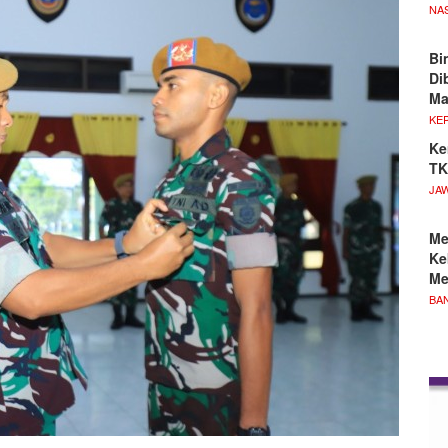
NA
Bi
Di
M
KE
Ke
TK
JA
Me
Ke
Me
BA