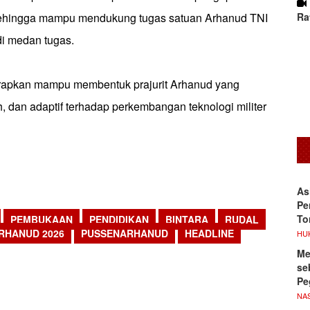
Ra
 sehingga mampu mendukung tugas satuan Arhanud TNI
di medan tugas.
harapkan mampu membentuk prajurit Arhanud yang
h, dan adaptif terhadap perkembangan teknologi militer
As
Pe
To
PEMBUKAAN
PENDIDIKAN
BINTARA
RUDAL
RHANUD 2026
PUSSENARHANUD
HEADLINE
HU
Me
sApp
se
Pe
NA