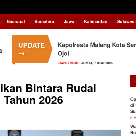
Nasional
Sumatera
Jawa
Kalimantan
Sulawesi
UPDATE
Kapolresta Malang Kota Ser
→
Ojol
JAWA TIMUR
- JUMAT, 7 AGU 2026
kan Bintara Rudal
 Tahun 2026 ‎
Op
di
S
SU
Wa
Ru