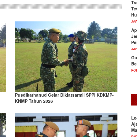
Tr
Te
Hu
JA
Ap
Je
Pe
JA
Gu
Be
POL
Pusdikarhanud Gelar Diklatsarmil SPPI KDKMP-
KNMP Tahun 2026
Le
Aj
M
PA