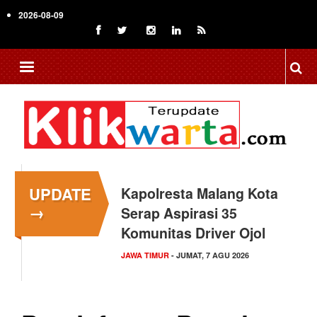
Skip
2026-08-09
to
main
content
UPDATE
Kapolresta Malang Kota
→
Serap Aspirasi 35
Komunitas Driver Ojol
JAWA TIMUR
- JUMAT, 7 AGU 2026