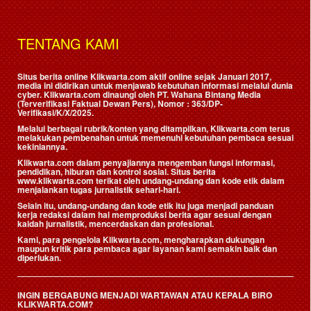
TENTANG KAMI
Situs berita online Klikwarta.com aktif online sejak Januari 2017,
media ini didirikan untuk menjawab kebutuhan informasi melalui dunia
cyber. Klikwarta.com dinaungi oleh
PT. Wahana Bintang Media
(Terverifikasi Faktual Dewan Pers)
, Nomor : 363/DP-
Verifikasi/K/X/2025.
Melalui berbagai rubrik/konten yang ditampilkan, Klikwarta.com terus
melakukan pembenahan untuk memenuhi kebutuhan pembaca sesuai
kekiniannya.
Klikwarta.com dalam penyajiannya mengemban fungsi informasi,
pendidikan, hiburan dan kontrol sosial. Situs berita
www.klikwarta.com terikat oleh undang-undang dan kode etik dalam
menjalankan tugas jurnalistik sehari-hari.
Selain itu, undang-undang dan kode etik itu juga menjadi panduan
kerja redaksi dalam hal memproduksi berita agar sesuai dengan
kaidah jurnalistik, mencerdaskan dan profesional.
Kami, para pengelola Klikwarta.com, mengharapkan dukungan
maupun kritik para pembaca agar layanan kami semakin baik dan
diperlukan.
INGIN BERGABUNG MENJADI WARTAWAN ATAU KEPALA BIRO
KLIKWARTA.COM?