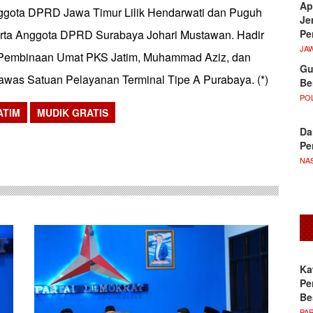
Ap
nggota DPRD Jawa Timur Lilik Hendarwati dan Puguh
Je
Pe
erta Anggota DPRD Surabaya Johari Mustawan. Hadir
JA
 Pembinaan Umat PKS Jatim, Muhammad Aziz, dan
Gu
awas Satuan Pelayanan Terminal Tipe A Purabaya. (*)
Be
POL
ATIM
MUDIK GRATIS
Da
sApp
Pe
NA
Ka
Pe
Be
PA