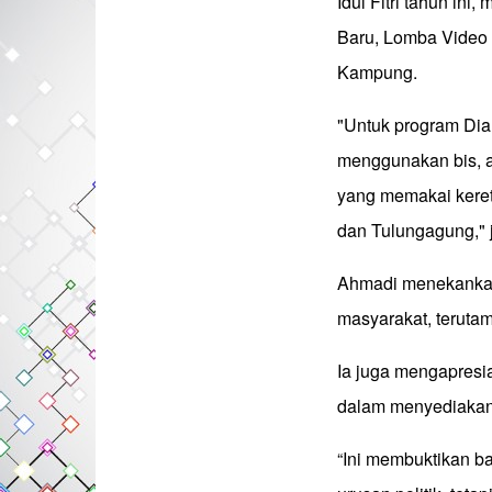
Idul Fitri tahun ini
Baru, Lomba Video
Kampung.
"Untuk program Dia
menggunakan bis, a
yang memakai keret
dan Tulungagung," 
Ahmadi menekankan
masyarakat, teruta
Ia juga mengapresi
dalam menyediakan 
“Ini membuktikan ba