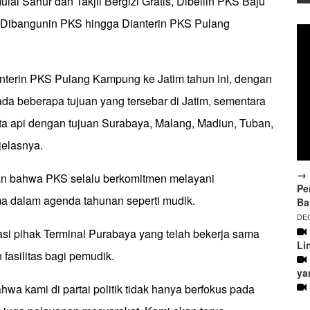
, mulai Sahur dan Takjil Bergizi Gratis, Dibeliin PKS Baju
 Dibangunin PKS hingga Dianterin PKS Pulang
nterin PKS Pulang Kampung ke Jatim tahun ini, dengan
da beberapa tujuan yang tersebar di Jatim, sementara
a api dengan tujuan Surabaya, Malang, Madiun, Tuban,
jelasnya.
→ 
 bahwa PKS selalu berkomitmen melayani
Pe
ma dalam agenda tahunan seperti mudik.
Ba
DEC
asi pihak Terminal Purabaya yang telah bekerja sama
Li
fasilitas bagi pemudik.
ya
hwa kami di partai politik tidak hanya berfokus pada