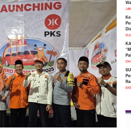
Wa
JA
Ke
Pe
Di
SU
KA
“M
Pa
DKI
SU
Pe
Ra
EKB