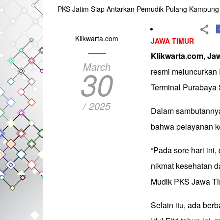
PKS Jatim Siap Antarkan Pemudik Pulang Kampung
Klikwarta.com
JAWA TIMUR
Klikwarta
.
com
,
Ja
March
30
resmi meluncurkan 
Terminal Purabaya 
/ 2025
Dalam sambutannya
bahwa pelayanan 
“Pada sore hari ini,
nikmat kesehatan d
Mudik PKS Jawa Tim
Selain itu, ada be