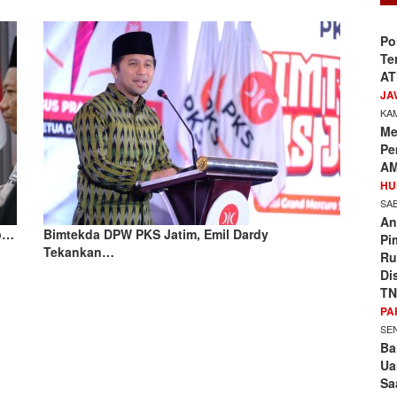
Po
Te
AT
JA
KAM
Me
Pe
AM
HU
SAB
An
ap…
Bimtekda DPW PKS Jatim, Emil Dardy
Pi
Tekankan…
Ru
Di
TN
PA
SEN
Ba
Ua
Sa