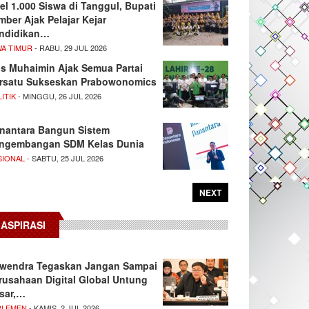
el 1.000 Siswa di Tanggul, Bupati
mber Ajak Pelajar Kejar
ndidikan…
WA TIMUR
- RABU, 29 JUL 2026
s Muhaimin Ajak Semua Partai
rsatu Sukseskan Prabowonomics
ITIK
- MINGGU, 26 JUL 2026
nantara Bangun Sistem
ngembangan SDM Kelas Dunia
SIONAL
- SABTU, 25 JUL 2026
NEXT
ASPIRASI
wendra Tegaskan Jangan Sampai
rusahaan Digital Global Untung
sar,…
RLEMEN
- KAMIS, 2 JUL 2026