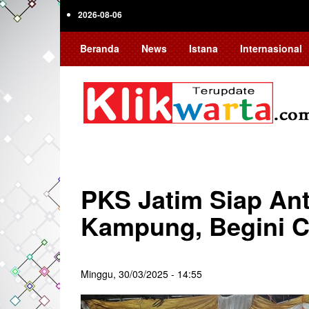
Skip
2026-08-06
to
main
Beranda
News
Istana
Internasional
content
PKS Jatim Siap An
Kampung, Begini C
Minggu, 30/03/2025 - 14:55