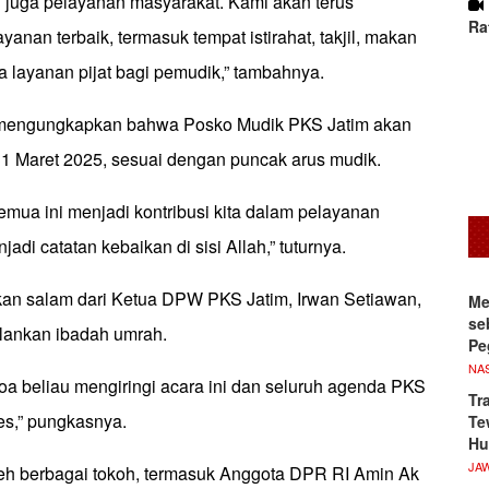
api juga pelayanan masyarakat. Kami akan terus
Ra
nan terbaik, termasuk tempat istirahat, takjil, makan
a layanan pijat bagi pemudik,” tambahnya.
i mengungkapkan bahwa Posko Mudik PKS Jatim akan
31 Maret 2025, sesuai dengan puncak arus mudik.
ua ini menjadi kontribusi kita dalam pelayanan
di catatan kebaikan di sisi Allah,” tuturnya.
an salam dari Ketua DPW PKS Jatim, Irwan Setiawan,
Me
se
lankan ibadah umrah.
Pe
NA
 beliau mengiringi acara ini dan seluruh agenda PKS
Tr
es,” pungkasnya.
Te
Hu
JA
oleh berbagai tokoh, termasuk Anggota DPR RI Amin Ak