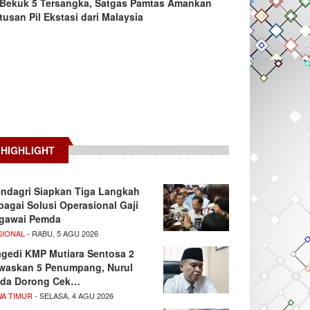
Bekuk 5 Tersangka, Satgas Pamtas Amankan
tusan Pil Ekstasi dari Malaysia
HIGHLIGHT
ndagri Siapkan Tiga Langkah
bagai Solusi Operasional Gaji
gawai Pemda
SIONAL
- RABU, 5 AGU 2026
agedi KMP Mutiara Sentosa 2
waskan 5 Penumpang, Nurul
da Dorong Cek…
WA TIMUR
- SELASA, 4 AGU 2026