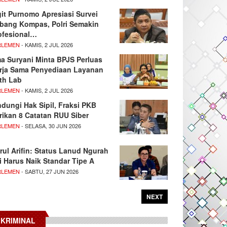
git Purnomo Apresiasi Survei
tbang Kompas, Polri Semakin
ofesional…
RLEMEN
- KAMIS, 2 JUL 2026
ma Suryani Minta BPJS Perluas
rja Sama Penyediaan Layanan
th Lab
RLEMEN
- KAMIS, 2 JUL 2026
ndungi Hak Sipil, Fraksi PKB
rikan 8 Catatan RUU Siber
RLEMEN
- SELASA, 30 JUN 2026
rul Arifin: Status Lanud Ngurah
i Harus Naik Standar Tipe A
RLEMEN
- SABTU, 27 JUN 2026
NEXT
KRIMINAL