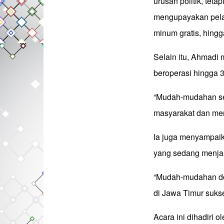
urusan politik, tet
mengupayakan pelaya
minum gratis, hingg
Selain itu, Ahmad
beroperasi hingga 
“Mudah-mudahan sem
masyarakat dan menja
Ia juga menyampaik
yang sedang menja
“Mudah-mudahan doa
di Jawa Timur suks
Acara ini dihadiri 