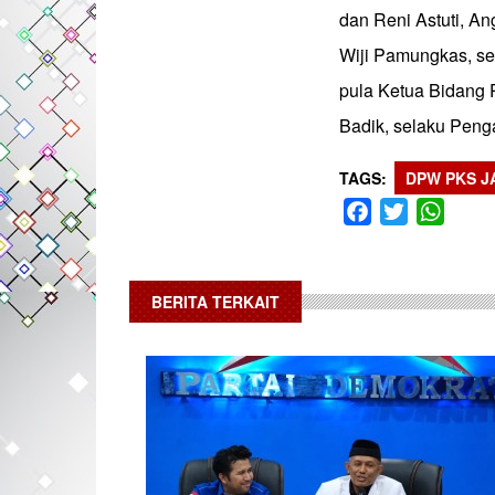
dan Reni Astuti, A
Wiji Pamungkas, s
pula Ketua Bidang
Badik, selaku Peng
TAGS
DPW PKS J
Facebook
Twitter
What
BERITA TERKAIT