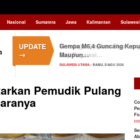
Nasional
Sumatera
Jawa
Kalimantan
Sulawesi
UPDATE
Gempa M6,4 Guncang Kepul
→
Maupun…
SULAWESI UTARA
- RABU, 5 AGU 2026
tarkan Pemudik Pulang
aranya
Co
Pe
Fo
EKB
Se
Ab