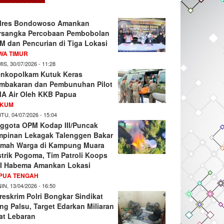
lres Bondowoso Amankan
rsangka Percobaan Pembobolan
M dan Pencurian di Tiga Lokasi
WA TIMUR
IS, 30/07/2026 - 11:28
nkopolkam Kutuk Keras
mbakaran dan Pembunuhan Pilot
A Air Oleh KKB Papua
KUM
TU, 04/07/2026 - 15:04
ggota OPM Kodap III/Puncak
mpinan Lekagak Talenggen Bakar
mah Warga di Kampung Muara
strik Pogoma, Tim Patroli Koops
I Habema Amankan Lokasi
PUA TENGAH
IN, 13/04/2026 - 16:50
reskrim Polri Bongkar Sindikat
ng Palsu, Target Edarkan Miliaran
at Lebaran