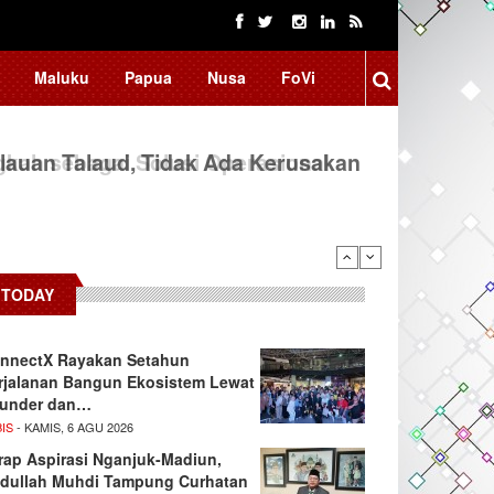
Maluku
Papua
Nusa
FoVi
auan Talaud, Tidak Ada Kerusakan
TODAY
nnectX Rayakan Setahun
rjalanan Bangun Ekosistem Lewat
under dan…
IS
- KAMIS, 6 AGU 2026
rap Aspirasi Nganjuk-Madiun,
dullah Muhdi Tampung Curhatan