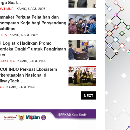
rga Soal…
WA TIMUR
- KAMIS, 6 AGU 2026
mnaker Perkuat Pelatihan dan
nempatan Kerja bagi Penyandang
sabilitas
LTRA
- KAMIS, 6 AGU 2026
I Logistik Hadirkan Promo
erdeka Ongkir” untuk Pengiriman
ket
 JAKARTA
- KAMIS, 6 AGU 2026
COFINDO Perkuat Ekosistem
rkeretaapian Nasional di
ilwayTech…
IS
- KAMIS, 6 AGU 2026
NEXT