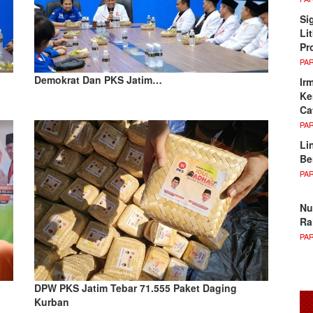
Si
Li
Pr
PA
Demokrat Dan PKS Jatim…
Ir
Ke
Ca
PA
Li
Be
PA
Nu
Ra
PA
DPW PKS Jatim Tebar 71.555 Paket Daging
Kurban