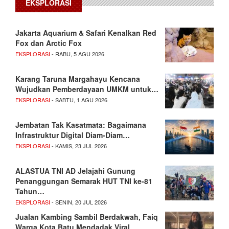
EKSPLORASI
Jakarta Aquarium & Safari Kenalkan Red
Fox dan Arctic Fox
EKSPLORASI
- RABU, 5 AGU 2026
Karang Taruna Margahayu Kencana
Wujudkan Pemberdayaan UMKM untuk…
EKSPLORASI
- SABTU, 1 AGU 2026
Jembatan Tak Kasatmata: Bagaimana
Infrastruktur Digital Diam-Diam…
EKSPLORASI
- KAMIS, 23 JUL 2026
ALASTUA TNI AD Jelajahi Gunung
Penanggungan Semarak HUT TNI ke-81
Tahun…
EKSPLORASI
- SENIN, 20 JUL 2026
Jualan Kambing Sambil Berdakwah, Faiq
Warga Kota Batu Mendadak Viral