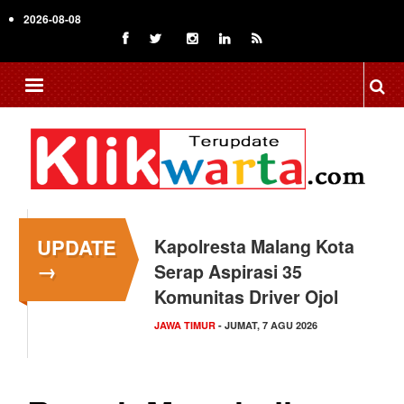
Skip
2026-08-08
to
main
content
UPDATE
Kapolresta Malang Kota
→
Serap Aspirasi 35
Komunitas Driver Ojol
JAWA TIMUR
- JUMAT, 7 AGU 2026