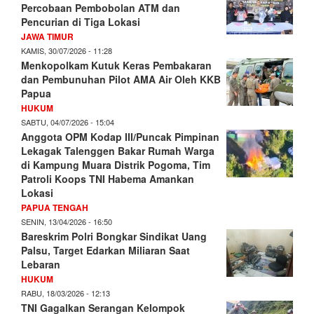
Percobaan Pembobolan ATM dan
Pencurian di Tiga Lokasi
JAWA TIMUR
KAMIS, 30/07/2026 - 11:28
Menkopolkam Kutuk Keras Pembakaran
dan Pembunuhan Pilot AMA Air Oleh KKB
Papua
HUKUM
SABTU, 04/07/2026 - 15:04
Anggota OPM Kodap III/Puncak Pimpinan
Lekagak Talenggen Bakar Rumah Warga
di Kampung Muara Distrik Pogoma, Tim
Patroli Koops TNI Habema Amankan
Lokasi
PAPUA TENGAH
SENIN, 13/04/2026 - 16:50
Bareskrim Polri Bongkar Sindikat Uang
Palsu, Target Edarkan Miliaran Saat
Lebaran
HUKUM
RABU, 18/03/2026 - 12:13
TNI Gagalkan Serangan Kelompok