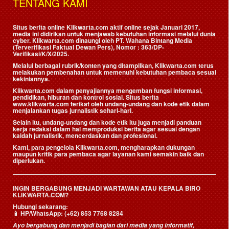
TENTANG KAMI
Situs berita online Klikwarta.com aktif online sejak Januari 2017,
media ini didirikan untuk menjawab kebutuhan informasi melalui dunia
cyber. Klikwarta.com dinaungi oleh
PT. Wahana Bintang Media
(Terverifikasi Faktual Dewan Pers)
, Nomor : 363/DP-
Verifikasi/K/X/2025.
Melalui berbagai rubrik/konten yang ditampilkan, Klikwarta.com terus
melakukan pembenahan untuk memenuhi kebutuhan pembaca sesuai
kekiniannya.
Klikwarta.com dalam penyajiannya mengemban fungsi informasi,
pendidikan, hiburan dan kontrol sosial. Situs berita
www.klikwarta.com terikat oleh undang-undang dan kode etik dalam
menjalankan tugas jurnalistik sehari-hari.
Selain itu, undang-undang dan kode etik itu juga menjadi panduan
kerja redaksi dalam hal memproduksi berita agar sesuai dengan
kaidah jurnalistik, mencerdaskan dan profesional.
Kami, para pengelola Klikwarta.com, mengharapkan dukungan
maupun kritik para pembaca agar layanan kami semakin baik dan
diperlukan.
INGIN BERGABUNG MENJADI WARTAWAN ATAU KEPALA BIRO
KLIKWARTA.COM?
Hubungi sekarang:
📱
HP/WhatsApp:
(+62) 853 7768 8284
Ayo bergabung dan menjadi bagian dari media yang informatif,