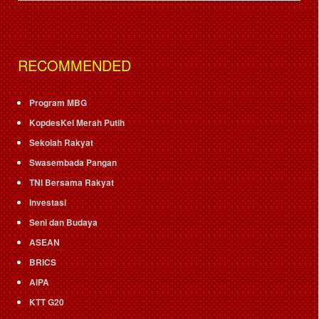
RECOMMENDED
Program MBG
KopdesKel Merah Putih
Sekolah Rakyat
Swasembada Pangan
TNI Bersama Rakyat
Investasi
Seni dan Budaya
ASEAN
BRICS
AIPA
KTT G20