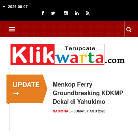
Skip
2026-08-07
to
main
content
UPDATE
Menkop Ferry
→
Groundbreaking KDKMP
Dekai di Yahukimo
NASIONAL
- JUMAT, 7 AGU 2026