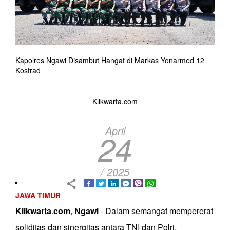
Kapolres Ngawi Disambut Hangat di Markas Yonarmed 12
Kostrad
Klikwarta.com
April
24
/ 2025
JAWA TIMUR
Klikwarta
.
com
,
Ngawi
- Dalam semangat mempererat
soliditas dan sinergitas antara TNI dan Polri,