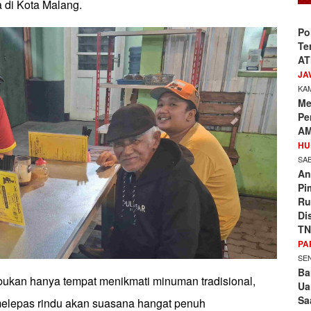
a di Kota Malang.
Po
Te
AT
JA
KAM
Me
Pe
AM
HU
SAB
An
Pi
Ru
Di
TN
PA
SEN
Ba
ukan hanya tempat menikmati minuman tradisional,
Ua
Sa
 melepas rindu akan suasana hangat penuh