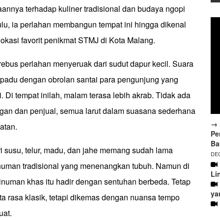
aannya terhadap kuliner tradisional dan budaya ngopi
lu, ia perlahan membangun tempat ini hingga dikenal
lokasi favorit penikmat STMJ di Kota Malang.
rebus perlahan menyeruak dari sudut dapur kecil. Suara
rpadu dengan obrolan santai para pengunjung yang
i. Di tempat inilah, malam terasa lebih akrab. Tidak ada
ggan dan penjual, semua larut dalam suasana sederhana
→ 
atan.
Pe
Ba
i susu, telur, madu, dan jahe memang sudah lama
DEC
numan tradisional yang menenangkan tubuh. Namun di
Li
numan khas itu hadir dengan sentuhan berbeda. Tetap
ya
a rasa klasik, tetapi dikemas dengan nuansa tempo
uat.