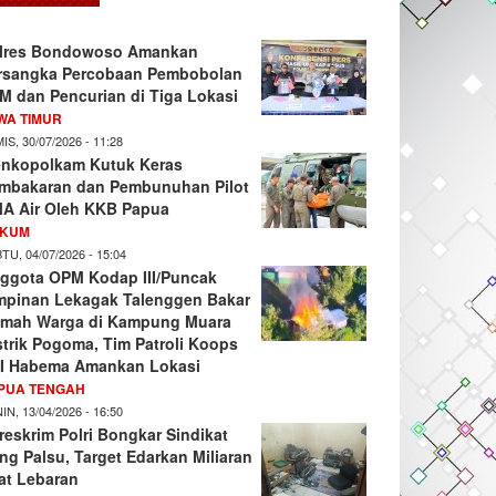
lres Bondowoso Amankan
rsangka Percobaan Pembobolan
M dan Pencurian di Tiga Lokasi
WA TIMUR
IS, 30/07/2026 - 11:28
nkopolkam Kutuk Keras
mbakaran dan Pembunuhan Pilot
A Air Oleh KKB Papua
KUM
TU, 04/07/2026 - 15:04
ggota OPM Kodap III/Puncak
mpinan Lekagak Talenggen Bakar
mah Warga di Kampung Muara
strik Pogoma, Tim Patroli Koops
I Habema Amankan Lokasi
PUA TENGAH
IN, 13/04/2026 - 16:50
reskrim Polri Bongkar Sindikat
ng Palsu, Target Edarkan Miliaran
at Lebaran