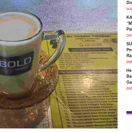
Di
SU
KA
“M
Pa
DKI
SU
Pe
Ra
EKB
He
Ba
G
EKB