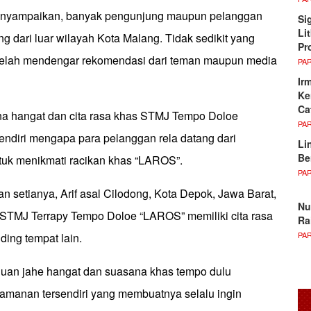
nyampaikan, banyak pengunjung maupun pelanggan
Si
Li
ang dari luar wilayah Kota Malang. Tidak sedikit yang
Pr
telah mendengar rekomendasi dari teman maupun media
PA
Ir
Ke
Ca
a hangat dan cita rasa khas STMJ Tempo Doloe
PA
endiri mengapa para pelanggan rela datang dari
Li
Be
tuk menikmati racikan khas “LAROS”.
PA
n setianya, Arif asal Cilodong, Kota Depok, Jawa Barat,
Nu
STMJ Terrapy Tempo Doloe “LAROS” memiliki cita rasa
Ra
PA
ding tempat lain.
uan jahe hangat dan suasana khas tempo dulu
manan tersendiri yang membuatnya selalu ingin