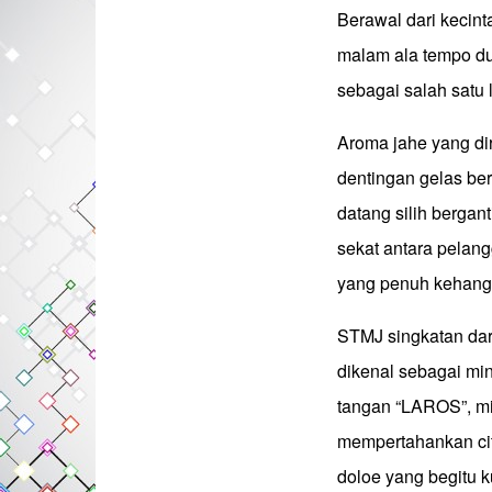
Berawal dari kecint
malam ala tempo du
sebagai salah satu 
Aroma jahe yang di
dentingan gelas be
datang silih bergant
sekat antara pelan
yang penuh kehang
STMJ singkatan dar
dikenal sebagai mi
tangan “LAROS”, mi
mempertahankan cit
doloe yang begitu k