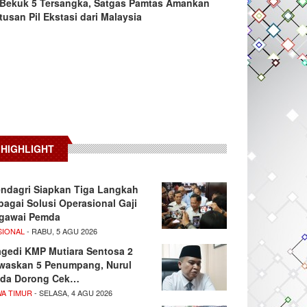
Bekuk 5 Tersangka, Satgas Pamtas Amankan
tusan Pil Ekstasi dari Malaysia
HIGHLIGHT
ndagri Siapkan Tiga Langkah
bagai Solusi Operasional Gaji
gawai Pemda
SIONAL
- RABU, 5 AGU 2026
agedi KMP Mutiara Sentosa 2
waskan 5 Penumpang, Nurul
da Dorong Cek…
WA TIMUR
- SELASA, 4 AGU 2026