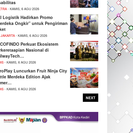
sabilitas
LTRA
- KAMIS, 6 AGU 2026
I Logistik Hadirkan Promo
erdeka Ongkir” untuk Pengiriman
ket
 JAKARTA
- KAMIS, 6 AGU 2026
COFINDO Perkuat Ekosistem
rkeretaapian Nasional di
ilwayTech…
IS
- KAMIS, 6 AGU 2026
roPlay Luncurkan Fruit Ninja City
ttle Merdeka Edition Ajak
amer…
IS
- KAMIS, 6 AGU 2026
NEXT