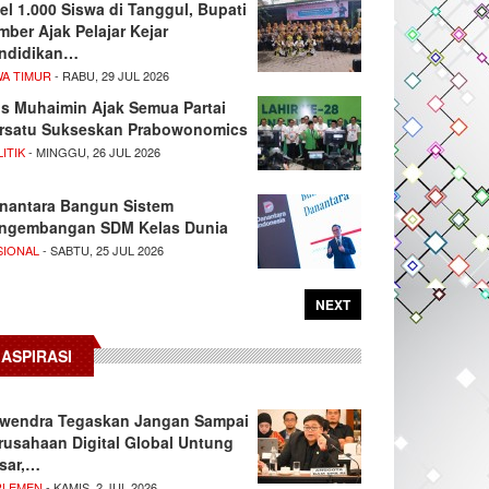
el 1.000 Siswa di Tanggul, Bupati
mber Ajak Pelajar Kejar
ndidikan…
WA TIMUR
- RABU, 29 JUL 2026
s Muhaimin Ajak Semua Partai
rsatu Sukseskan Prabowonomics
ITIK
- MINGGU, 26 JUL 2026
nantara Bangun Sistem
ngembangan SDM Kelas Dunia
SIONAL
- SABTU, 25 JUL 2026
NEXT
ASPIRASI
wendra Tegaskan Jangan Sampai
rusahaan Digital Global Untung
sar,…
RLEMEN
- KAMIS, 2 JUL 2026