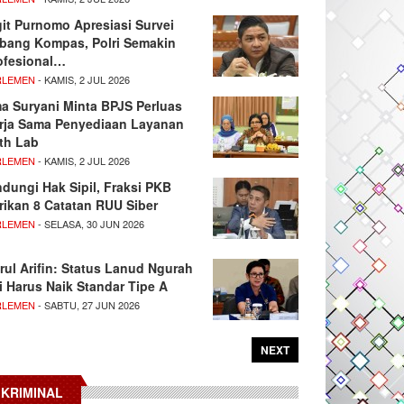
git Purnomo Apresiasi Survei
tbang Kompas, Polri Semakin
ofesional…
RLEMEN
- KAMIS, 2 JUL 2026
ma Suryani Minta BPJS Perluas
rja Sama Penyediaan Layanan
th Lab
RLEMEN
- KAMIS, 2 JUL 2026
ndungi Hak Sipil, Fraksi PKB
rikan 8 Catatan RUU Siber
RLEMEN
- SELASA, 30 JUN 2026
rul Arifin: Status Lanud Ngurah
i Harus Naik Standar Tipe A
RLEMEN
- SABTU, 27 JUN 2026
NEXT
KRIMINAL