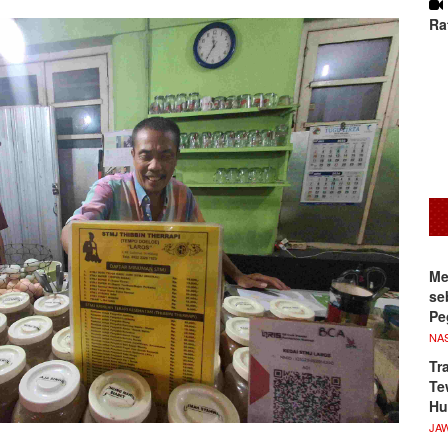
Ra
Me
se
Pe
NA
Tr
Te
Hu
JA