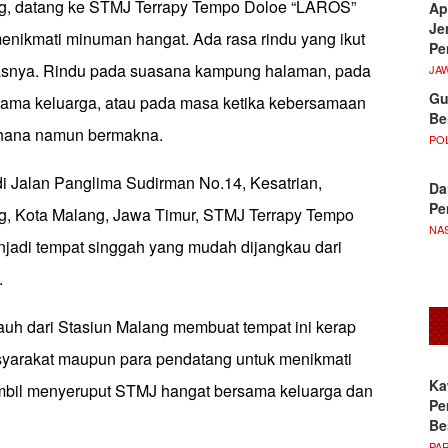
ng, datang ke STMJ Terrapy Tempo Doloe “LAROS”
Ap
Je
enikmati minuman hangat. Ada rasa rindu yang ikut
Pe
gelasnya. Rindu pada suasana kampung halaman, pada
JA
Gu
ama keluarga, atau pada masa ketika kebersamaan
Be
rhana namun bermakna.
POL
 di Jalan Panglima Sudirman No.14, Kesatrian,
Da
Pe
g, Kota Malang, Jawa Timur, STMJ Terrapy Tempo
NA
adi tempat singgah yang mudah dijangkau dari
.
auh dari Stasiun Malang membuat tempat ini kerap
syarakat maupun para pendatang untuk menikmati
Ka
bil menyeruput STMJ hangat bersama keluarga dan
Pe
Be
PA