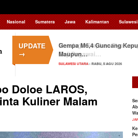
Nasional
Sumatera
Jawa
Kalimantan
Sulawesi
UPDATE
Gempa M6,4 Guncang Kepul
→
Maupun…
SULAWESI UTARA
- RABU, 5 AGU 2026
po Doloe LAROS,
inta Kuliner Malam
Se
Ab
Wa
JA
Ke
Pe