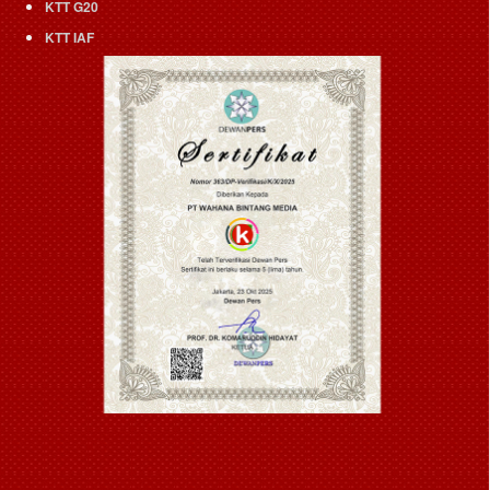
KTT G20
KTT IAF