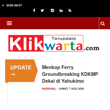
Skip
2026-08-07
to
main
content
UPDATE
Menkop Ferry
→
Groundbreaking KDKMP
Dekai di Yahukimo
NASIONAL
- JUMAT, 7 AGU 2026