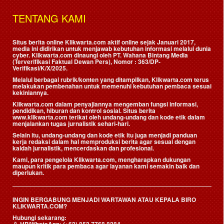
TENTANG KAMI
Situs berita online Klikwarta.com aktif online sejak Januari 2017,
media ini didirikan untuk menjawab kebutuhan informasi melalui dunia
cyber. Klikwarta.com dinaungi oleh
PT. Wahana Bintang Media
(Terverifikasi Faktual Dewan Pers)
, Nomor : 363/DP-
Verifikasi/K/X/2025.
Melalui berbagai rubrik/konten yang ditampilkan, Klikwarta.com terus
melakukan pembenahan untuk memenuhi kebutuhan pembaca sesuai
kekiniannya.
Klikwarta.com dalam penyajiannya mengemban fungsi informasi,
pendidikan, hiburan dan kontrol sosial. Situs berita
www.klikwarta.com terikat oleh undang-undang dan kode etik dalam
menjalankan tugas jurnalistik sehari-hari.
Selain itu, undang-undang dan kode etik itu juga menjadi panduan
kerja redaksi dalam hal memproduksi berita agar sesuai dengan
kaidah jurnalistik, mencerdaskan dan profesional.
Kami, para pengelola Klikwarta.com, mengharapkan dukungan
maupun kritik para pembaca agar layanan kami semakin baik dan
diperlukan.
INGIN BERGABUNG MENJADI WARTAWAN ATAU KEPALA BIRO
KLIKWARTA.COM?
Hubungi sekarang:
📱
HP/WhatsApp:
(+62) 853 7768 8284