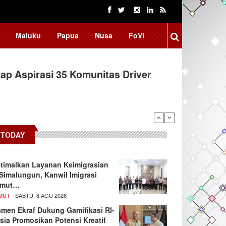
Maluku
Papua
Nusa
FoVi
ap Aspirasi 35 Komunitas Driver
TODAY
timalkan Layanan Keimigrasian
 Simalungun, Kanwil Imigrasi
umut…
MUT
- SABTU, 8 AGU 2026
men Ekraf Dukung Gamifikasi RI-
sia Promosikan Potensi Kreatif