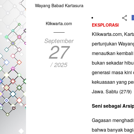
Wayang Babad Kartasura
Klikwarta.com
EKSPLORASI
Klikwarta.com, Kart
September
27
pertunjukan Wayang
menautkan kembali 
bukan sekadar hib
/ 2025
generasi masa kini
kekuasaan yang per
Jawa. Sabtu (27/9)
Seni
sebagai
Arsi
Gagasan menghadirk
bahwa banyak bagian