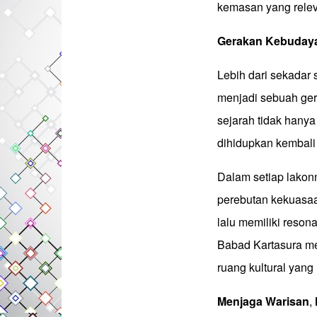
kemasan yang rele
Gerakan
Kebuday
Lebih dari sekadar
menjadi sebuah ger
sejarah tidak hanya
dihidupkan kembali
Dalam setiap lakon
perebutan kekuasaan
lalu memiliki reson
Babad Kartasura me
ruang kultural yang 
Menjaga
Warisan
,