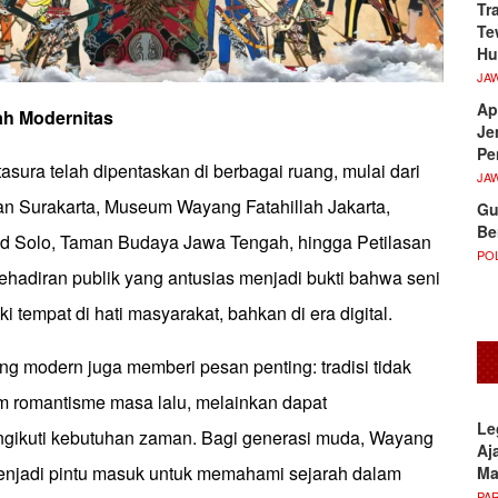
Tr
Te
Hu
JA
Ap
ah
Modernitas
Je
Pe
ura telah dipentaskan di berbagai ruang, mulai dari
JA
 Surakarta, Museum Wayang Fatahillah Jakarta,
Gu
Be
d Solo, Taman Budaya Jawa Tengah, hingga Petilasan
POL
ehadiran publik yang antusias menjadi bukti bahwa seni
ki tempat di hati masyarakat, bahkan di era digital.
ng modern juga memberi pesan penting: tradisi tidak
am romantisme masa lalu, melainkan dapat
Le
ngikuti kebutuhan zaman. Bagi generasi muda, Wayang
Aj
enjadi pintu masuk untuk memahami sejarah dalam
M
PA