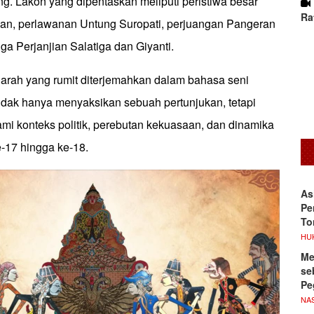
g. Lakon yang dipentaskan meliputi peristiwa besar
Ra
nan, perlawanan Untung Suropati, perjuangan Pangeran
a Perjanjian Salatiga dan Giyanti.
jarah yang rumit diterjemahkan dalam bahasa seni
tidak hanya menyaksikan sebuah pertunjukan, tetapi
mi konteks politik, perebutan kekuasaan, dan dinamika
-17 hingga ke-18.
As
Pe
To
HU
Me
se
Pe
NA