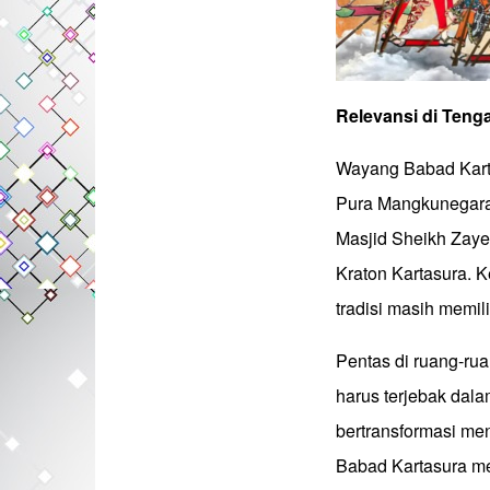
Relevansi
di
Teng
Wayang Babad Kartas
Pura Mangkunegaran
Masjid Sheikh Zaye
Kraton Kartasura. K
tradisi masih memili
Pentas di ruang-rua
harus terjebak dal
bertransformasi me
Babad Kartasura m