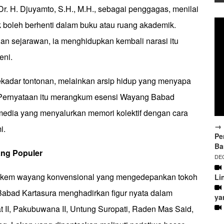
 Dr. H. Djuyamto, S.H., M.H., sebagai penggagas, menilai
k boleh berhenti dalam buku atau ruang akademik.
n sejarawan, ia menghidupkan kembali narasi itu
eni.
sekadar tontonan, melainkan arsip hidup yang menyapa
. Pernyataan itu merangkum esensi Wayang Babad
media yang menyalurkan memori kolektif dengan cara
→ 
i.
Pe
Ba
ang
Populer
DEC
kem wayang konvensional yang mengedepankan tokoh
Li
Babad Kartasura menghadirkan figur nyata dalam
ya
t II, Pakubuwana II, Untung Suropati, Raden Mas Said,