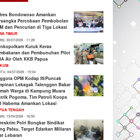
lres Bondowoso Amankan
rsangka Percobaan Pembobolan
M dan Pencurian di Tiga Lokasi
WA TIMUR
IS, 30/07/2026 - 11:28
nkopolkam Kutuk Keras
mbakaran dan Pembunuhan Pilot
A Air Oleh KKB Papua
KUM
TU, 04/07/2026 - 15:04
ggota OPM Kodap III/Puncak
mpinan Lekagak Talenggen Bakar
mah Warga di Kampung Muara
strik Pogoma, Tim Patroli Koops
I Habema Amankan Lokasi
PUA TENGAH
IN, 13/04/2026 - 16:50
reskrim Polri Bongkar Sindikat
ng Palsu, Target Edarkan Miliaran
at Lebaran