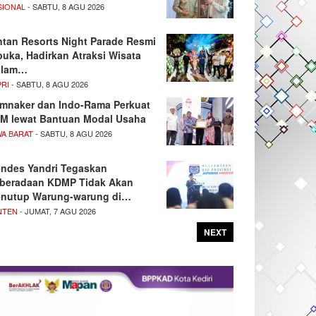
SIONAL
- SABTU, 8 AGU 2026
ntan Resorts Night Parade Resmi
buka, Hadirkan Atraksi Wisata
alam…
PRI
- SABTU, 8 AGU 2026
mnaker dan Indo-Rama Perkuat
M lewat Bantuan Modal Usaha
WA BARAT
- SABTU, 8 AGU 2026
ndes Yandri Tegaskan
beradaan KDMP Tidak Akan
nutup Warung-warung di…
NTEN
- JUMAT, 7 AGU 2026
NEXT