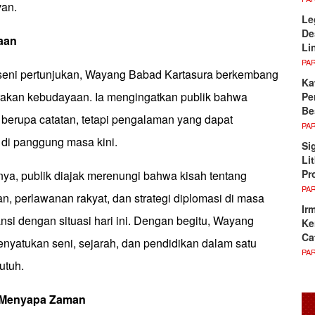
van.
Le
De
aan
Li
PA
 seni pertunjukan, Wayang Babad Kartasura berkembang
Ka
akan kebudayaan. Ia mengingatkan publik bahwa
Pe
Be
 berupa catatan, tetapi pengalaman yang dapat
PA
 di panggung masa kini.
Si
Li
Pr
nya, publik diajak merenungi bahwa kisah tentang
PA
, perlawanan rakyat, dan strategi diplomasi di masa
Ir
ansi dengan situasi hari ini. Dengan begitu, Wayang
Ke
Ca
nyatukan seni, sejarah, dan pendidikan dalam satu
PA
utuh.
Menyapa
Zaman