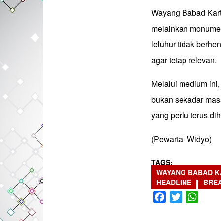
Wayang Babad Karta
melainkan monumen 
leluhur tidak berhe
agar tetap relevan.
Melalui medium ini
bukan sekadar masa 
yang perlu terus di
(Pewarta: Widyo)
TAGS
WAYANG BABAD K
HEADLINE
BRE
Facebook
Twitter
What