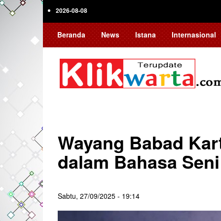
Skip
2026-08-08
to
main
Beranda
News
Istana
Internasional
content
Wayang Babad Kart
dalam Bahasa Seni
Sabtu, 27/09/2025 - 19:14