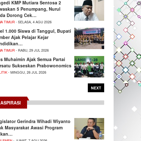
agedi KMP Mutiara Sentosa 2
waskan 5 Penumpang, Nurul
da Dorong Cek…
WA TIMUR
- SELASA, 4 AGU 2026
el 1.000 Siswa di Tanggul, Bupati
mber Ajak Pelajar Kejar
ndidikan…
WA TIMUR
- RABU, 29 JUL 2026
s Muhaimin Ajak Semua Partai
rsatu Sukseskan Prabowonomics
ITIK
- MINGGU, 26 JUL 2026
NEXT
ASPIRASI
gislator Gerindra Wihadi Wiyanto
ak Masyarakat Awasi Program
akan…
RLEMEN
- JUMAT, 7 AGU 2026