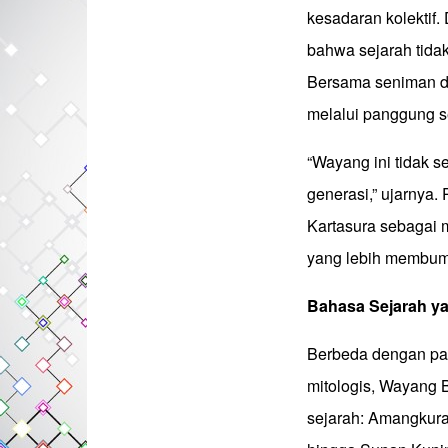
kesadaran kolektif.
bahwa sejarah tida
Bersama seniman da
melalui panggung s
“Wayang ini tidak 
generasi,” ujarnya
Kartasura sebagai 
yang lebih membum
Bahasa
Sejarah
y
Berbeda dengan pa
mitologis, Wayang 
sejarah: Amangkura