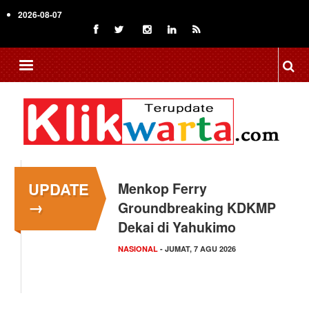
Skip
2026-08-07
to
main
content
UPDATE
Menkop Ferry
→
Groundbreaking KDKMP
Dekai di Yahukimo
NASIONAL
- JUMAT, 7 AGU 2026