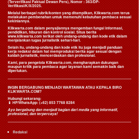
(Terverifikasi Faktual Dewan Pers)
, Nomor : 363/DP-
Verifikasi/K/X/2025.
Melalui berbagai rubrik/konten yang ditampilkan, Klikwarta.com terus
melakukan pembenahan untuk memenuhi kebutuhan pembaca sesuai
kekiniannya.
Klikwarta.com dalam penyajiannya mengemban fungsi informasi,
pendidikan, hiburan dan kontrol sosial. Situs berita
www.klikwarta.com terikat oleh undang-undang dan kode etik dalam
menjalankan tugas jurnalistik sehari-hari.
Selain itu, undang-undang dan kode etik itu juga menjadi panduan
kerja redaksi dalam hal memproduksi berita agar sesuai dengan
kaidah jurnalistik, mencerdaskan dan profesional.
Kami, para pengelola Klikwarta.com, mengharapkan dukungan
maupun kritik para pembaca agar layanan kami semakin baik dan
diperlukan.
INGIN BERGABUNG MENJADI WARTAWAN ATAU KEPALA BIRO
KLIKWARTA.COM?
Hubungi sekarang:
📱
HP/WhatsApp:
(+62) 853 7768 8284
Ayo bergabung dan menjadi bagian dari media yang informatif,
profesional, dan terpercaya!
Redaksi