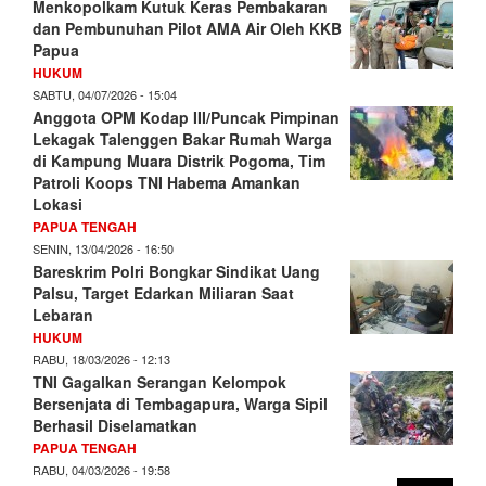
Menkopolkam Kutuk Keras Pembakaran
dan Pembunuhan Pilot AMA Air Oleh KKB
Papua
HUKUM
SABTU, 04/07/2026 - 15:04
Anggota OPM Kodap III/Puncak Pimpinan
Lekagak Talenggen Bakar Rumah Warga
di Kampung Muara Distrik Pogoma, Tim
Patroli Koops TNI Habema Amankan
Lokasi
PAPUA TENGAH
SENIN, 13/04/2026 - 16:50
Bareskrim Polri Bongkar Sindikat Uang
Palsu, Target Edarkan Miliaran Saat
Lebaran
HUKUM
RABU, 18/03/2026 - 12:13
TNI Gagalkan Serangan Kelompok
Bersenjata di Tembagapura, Warga Sipil
Berhasil Diselamatkan
PAPUA TENGAH
RABU, 04/03/2026 - 19:58