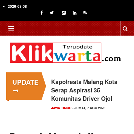
Skip
2026-08-08
to
main
content
UPDATE
Kapolresta Malang Kota
→
Serap Aspirasi 35
Komunitas Driver Ojol
JAWA TIMUR
- JUMAT, 7 AGU 2026