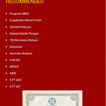
RECOMMENDED
Program MBG
KopdesKel Merah Putih
Sekolah Rakyat
Swasembada Pangan
TNI Bersama Rakyat
Investasi
Seni dan Budaya
ASEAN
BRICS
AIPA
KTT G20
KTT IAF