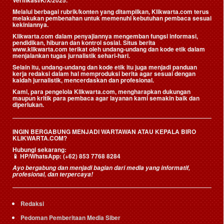
Verifikasi/K/X/2025.
Melalui berbagai rubrik/konten yang ditampilkan, Klikwarta.com terus
melakukan pembenahan untuk memenuhi kebutuhan pembaca sesuai
kekiniannya.
Klikwarta.com dalam penyajiannya mengemban fungsi informasi,
pendidikan, hiburan dan kontrol sosial. Situs berita
www.klikwarta.com terikat oleh undang-undang dan kode etik dalam
menjalankan tugas jurnalistik sehari-hari.
Selain itu, undang-undang dan kode etik itu juga menjadi panduan
kerja redaksi dalam hal memproduksi berita agar sesuai dengan
kaidah jurnalistik, mencerdaskan dan profesional.
Kami, para pengelola Klikwarta.com, mengharapkan dukungan
maupun kritik para pembaca agar layanan kami semakin baik dan
diperlukan.
INGIN BERGABUNG MENJADI WARTAWAN ATAU KEPALA BIRO
KLIKWARTA.COM?
Hubungi sekarang:
📱
HP/WhatsApp:
(+62) 853 7768 8284
Ayo bergabung dan menjadi bagian dari media yang informatif,
profesional, dan terpercaya!
Redaksi
Pedoman Pemberitaan Media Siber