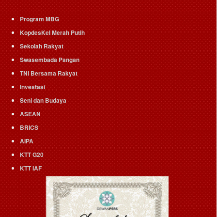
Program MBG
KopdesKel Merah Putih
Sekolah Rakyat
Swasembada Pangan
TNI Bersama Rakyat
Investasi
Seni dan Budaya
ASEAN
BRICS
AIPA
KTT G20
KTT IAF