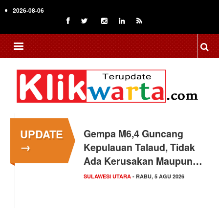
Skip
2026-08-06
to
main
content
UPDATE
Gempa M6,4 Guncang
→
Kepulauan Talaud, Tidak
Ada Kerusakan Maupun…
SULAWESI UTARA
- RABU, 5 AGU 2026