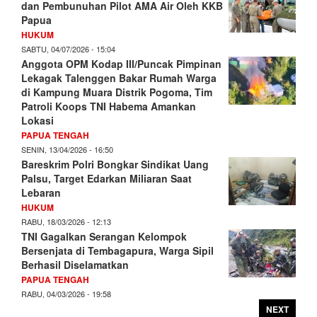
dan Pembunuhan Pilot AMA Air Oleh KKB
Papua
HUKUM
SABTU, 04/07/2026 - 15:04
Anggota OPM Kodap III/Puncak Pimpinan
Lekagak Talenggen Bakar Rumah Warga
di Kampung Muara Distrik Pogoma, Tim
Patroli Koops TNI Habema Amankan
Lokasi
PAPUA TENGAH
SENIN, 13/04/2026 - 16:50
Bareskrim Polri Bongkar Sindikat Uang
Palsu, Target Edarkan Miliaran Saat
Lebaran
HUKUM
RABU, 18/03/2026 - 12:13
TNI Gagalkan Serangan Kelompok
Bersenjata di Tembagapura, Warga Sipil
Berhasil Diselamatkan
PAPUA TENGAH
RABU, 04/03/2026 - 19:58
NEXT