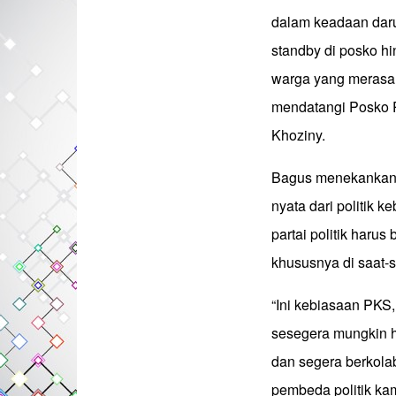
dalam keadaan darur
standby di posko h
warga yang merasa 
mendatangi Posko P
Khoziny.
Bagus menekankan,
nyata dari politik 
partai politik haru
khususnya di saat-sa
“Ini kebiasaan PKS
sesegera mungkin ha
dan segera berkolab
pembeda politik ka