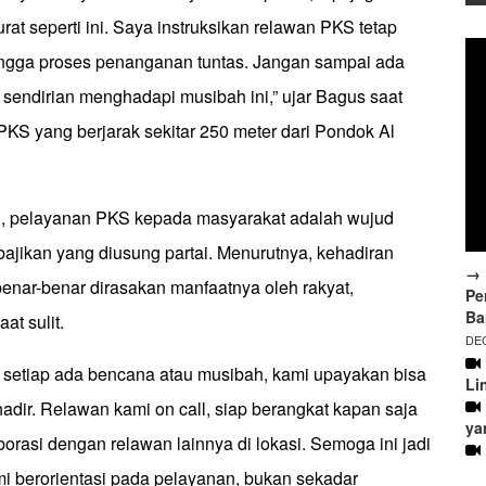
at seperti ini. Saya instruksikan relawan PKS tetap
ingga proses penanganan tuntas. Jangan sampai ada
sendirian menghadapi musibah ini,” ujar Bagus saat
KS yang berjarak sekitar 250 meter dari Pondok Al
 pelayanan PKS kepada masyarakat adalah wujud
kebajikan yang diusung partai. Menurutnya, kehadiran
→ 
s benar-benar dirasakan manfaatnya oleh rakyat,
Pe
Ba
at sulit.
DEC
, setiap ada bencana atau musibah, kami upayakan bisa
Li
dir. Relawan kami on call, siap berangkat kapan saja
ya
orasi dengan relawan lainnya di lokasi. Semoga ini jadi
mi berorientasi pada pelayanan, bukan sekadar