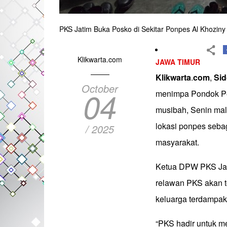
PKS Jatim Buka Posko di Sekitar Ponpes Al Khoziny
Klikwarta.com
JAWA TIMUR
Klikwarta
.
com
,
Sid
October
04
menimpa Pondok Pes
musibah, Senin mal
lokasi ponpes seba
/ 2025
masyarakat.
Ketua DPW PKS Jat
relawan PKS akan t
keluarga terdampak
“PKS hadir untuk me