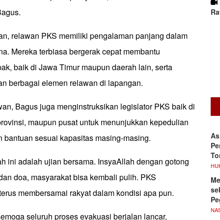
Bagus.
Ra
, relawan PKS memiliki pengalaman panjang dalam
a. Mereka terbiasa bergerak cepat membantu
ak, baik di Jawa Timur maupun daerah lain, serta
an berbagai elemen relawan di lapangan.
an, Bagus juga menginstruksikan legislator PKS baik di
 provinsi, maupun pusat untuk menunjukkan kepedulian
As
 bantuan sesuai kapasitas masing-masing.
Pe
To
h ini adalah ujian bersama. InsyaAllah dengan gotong
HU
, dan doa, masyarakat bisa kembali pulih. PKS
Me
se
terus membersamai rakyat dalam kondisi apa pun.
Pe
NA
moga seluruh proses evakuasi berjalan lancar,