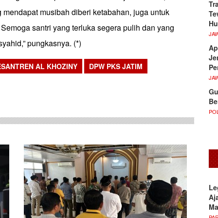
Tr
g mendapat musibah diberi ketabahan, juga untuk
Te
Hu
 Semoga santri yang terluka segera pulih dan yang
JA
 syahid,” pungkasnya. (*)
Ap
Je
SANTREN AL KHOZINY
DPW PKS JATIM
Pe
JA
sApp
Gu
Be
POL
Le
Aj
M
PA