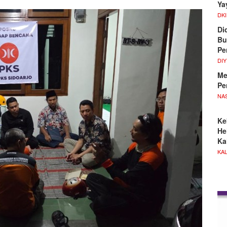
Ya
DKI
Di
Bu
Pe
DIY
Me
Pe
NA
Ke
He
Ka
KA