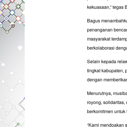
kekuasaan,” tegas 
Bagus menambahkan
penanganan bencan
masyarakat terdamp
berkolaborasi deng
Selain kepada relaw
tingkat kabupaten,
dengan memberikan
Menurutnya, musiba
royong, solidaritas
berkomitmen untuk 
“Kami mendoakan se