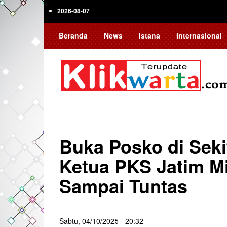
Skip
2026-08-07
to
main
Beranda
News
Istana
Internasional
content
Buka Posko di Seki
Ketua PKS Jatim M
Sampai Tuntas
Sabtu, 04/10/2025 - 20:32