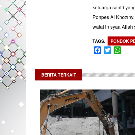
keluarga santri yan
Ponpes Al Khoziny.
wafat in syaa Allah
TAGS
PONDOK PE
Facebook
Twitter
What
BERITA TERKAIT