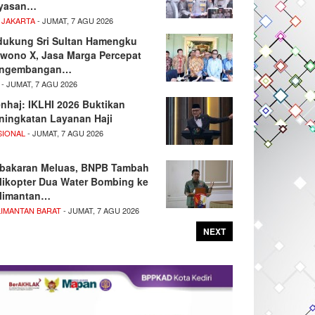
yasan…
 JAKARTA
- JUMAT, 7 AGU 2026
dukung Sri Sultan Hamengku
wono X, Jasa Marga Percepat
ngembangan…
- JUMAT, 7 AGU 2026
nhaj: IKLHI 2026 Buktikan
ningkatan Layanan Haji
SIONAL
- JUMAT, 7 AGU 2026
bakaran Meluas, BNPB Tambah
likopter Dua Water Bombing ke
limantan…
LIMANTAN BARAT
- JUMAT, 7 AGU 2026
NEXT