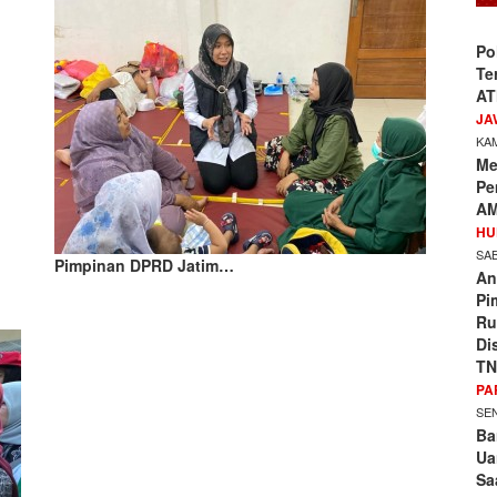
Po
Te
AT
JA
KAM
Me
Pe
AM
HU
SAB
Pimpinan DPRD Jatim…
An
Pi
Ru
Di
TN
PA
SEN
Ba
Ua
Sa