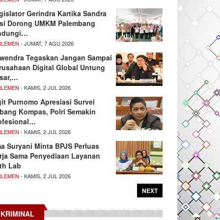
gislator Gerindra Kartika Sandra
si Dorong UMKM Palembang
ndungi…
RLEMEN
- JUMAT, 7 AGU 2026
wendra Tegaskan Jangan Sampai
rusahaan Digital Global Untung
sar,…
RLEMEN
- KAMIS, 2 JUL 2026
git Purnomo Apresiasi Survei
tbang Kompas, Polri Semakin
ofesional…
RLEMEN
- KAMIS, 2 JUL 2026
ma Suryani Minta BPJS Perluas
rja Sama Penyediaan Layanan
th Lab
RLEMEN
- KAMIS, 2 JUL 2026
NEXT
KRIMINAL