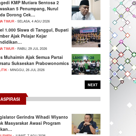
agedi KMP Mutiara Sentosa 2
waskan 5 Penumpang, Nurul
da Dorong Cek…
WA TIMUR
- SELASA, 4 AGU 2026
el 1.000 Siswa di Tanggul, Bupati
mber Ajak Pelajar Kejar
ndidikan…
WA TIMUR
- RABU, 29 JUL 2026
s Muhaimin Ajak Semua Partai
rsatu Sukseskan Prabowonomics
ITIK
- MINGGU, 26 JUL 2026
NEXT
ASPIRASI
gislator Gerindra Wihadi Wiyanto
ak Masyarakat Awasi Program
akan…
RLEMEN
- JUMAT, 7 AGU 2026