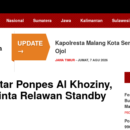
Nasional
Sumatera
Jawa
Kalimantan
Sulawesi
UPDATE
Kapolresta Malang Kota Ser
→
Ojol
JAWA TIMUR
- JUMAT, 7 AGU 2026
tar Ponpes Al Khoziny,
inta Relawan Standby
Fe
Bu
Ma
PB
Po
99