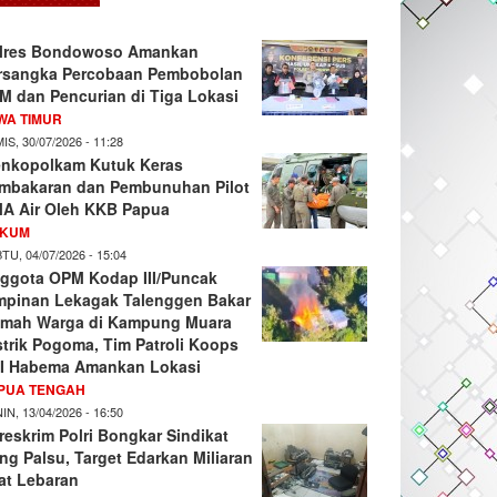
lres Bondowoso Amankan
rsangka Percobaan Pembobolan
M dan Pencurian di Tiga Lokasi
WA TIMUR
IS, 30/07/2026 - 11:28
nkopolkam Kutuk Keras
mbakaran dan Pembunuhan Pilot
A Air Oleh KKB Papua
KUM
TU, 04/07/2026 - 15:04
ggota OPM Kodap III/Puncak
mpinan Lekagak Talenggen Bakar
mah Warga di Kampung Muara
strik Pogoma, Tim Patroli Koops
I Habema Amankan Lokasi
PUA TENGAH
IN, 13/04/2026 - 16:50
reskrim Polri Bongkar Sindikat
ng Palsu, Target Edarkan Miliaran
at Lebaran