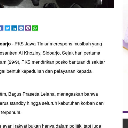
oarjo
- PKS Jawa Timur merespons musibah yang
antren Al Khoziny, Sidoarjo. Sejak hari pertama
am (29/9), PKS mendirikan posko bantuan di sekitar
gai bentuk kepedulian dan pelayanan kepada
im, Bagus Prasetia Lelana, menegaskan bahwa
erus standby hingga seluruh kebutuhan korban dan
 terpenuhi.
layani rakyat bukan hanya dalam politik, tapi juga