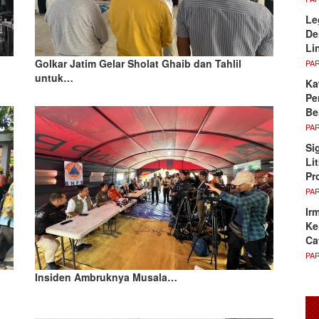
Le
De
Li
Golkar Jatim Gelar Sholat Ghaib dan Tahlil
PA
untuk…
Ka
Pe
Be
PA
Si
Li
Pr
PA
Ir
Ke
Ca
PA
Insiden Ambruknya Musala…