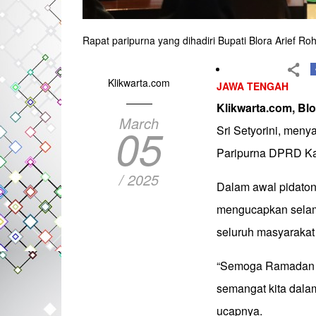
Rapat paripurna yang dihadiri Bupati Blora Arief 
Klikwarta.com
JAWA TENGAH
Klikwarta.com, Bl
March
05
Sri Setyorini, meny
Paripurna DPRD Kab
/ 2025
Dalam awal pidaton
mengucapkan selam
seluruh masyarakat
“Semoga Ramadan t
semangat kita dal
ucapnya.