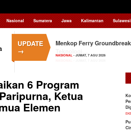
Nasional
Sumatera
Jawa
Kalimantan
Sulawesi
UPDATE
Menkop Ferry Groundbreak
→
NASIONAL
- JUMAT, 7 AGU 2026
aikan 6 Program
Paripurna, Ketua
Ko
Pe
emua Elemen
Di
EKB
Pu
Ci