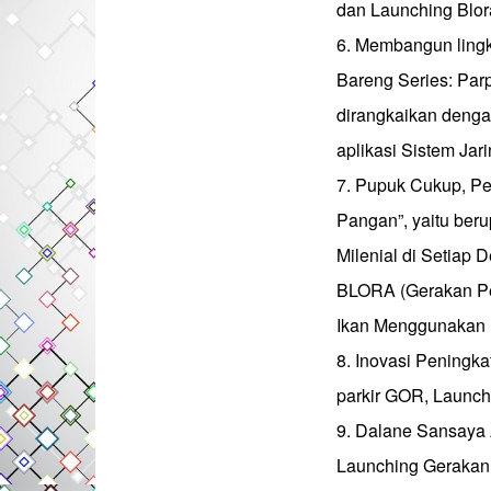
dan Launching Blor
6. Membangun lingk
Bareng Series: Par
dirangkaikan deng
aplikasi Sistem Jar
7. Pupuk Cukup, Pe
Pangan”, yaitu ber
Milenial di Setia
BLORA (Gerakan Pe
Ikan Menggunakan K
8. Inovasi Peningk
parkir GOR, Launch
9. Dalane Sansaya 
Launching Gerakan