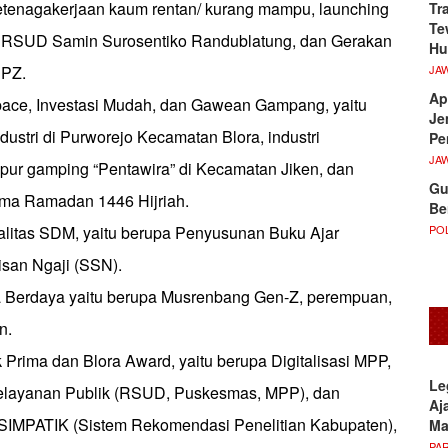
tenagakerjaan kaum rentan/ kurang mampu, launching
Tr
Te
 RSUD Samin Surosentiko Randublatung, dan Gerakan
Hu
JA
UPZ.
Ap
Space, Investasi Mudah, dan Gawean Gampang, yaitu
Je
dustri di Purworejo Kecamatan Blora, industri
Pe
JA
pur gamping “Pentawira” di Kecamatan Jiken, dan
Gu
a Ramadan 1446 Hijriah.
Be
POL
alitas SDM, yaitu berupa Penyusunan Buku Ajar
san Ngaji (SSN).
a Berdaya yaitu berupa Musrenbang Gen-Z, perempuan,
n.
 Prima dan Blora Award, yaitu berupa Digitalisasi MPP,
Le
Pelayanan Publik (RSUD, Puskesmas, MPP), dan
Aj
 SIMPATIK (Sistem Rekomendasi Penelitian Kabupaten),
M
PA