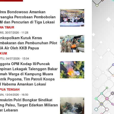
lres Bondowoso Amankan
rsangka Percobaan Pembobolan
M dan Pencurian di Tiga Lokasi
WA TIMUR
IS, 30/07/2026 - 11:28
nkopolkam Kutuk Keras
mbakaran dan Pembunuhan Pilot
A Air Oleh KKB Papua
KUM
TU, 04/07/2026 - 15:04
ggota OPM Kodap III/Puncak
mpinan Lekagak Talenggen Bakar
mah Warga di Kampung Muara
strik Pogoma, Tim Patroli Koops
I Habema Amankan Lokasi
PUA TENGAH
IN, 13/04/2026 - 16:50
reskrim Polri Bongkar Sindikat
ng Palsu, Target Edarkan Miliaran
at Lebaran