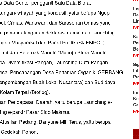
a Data Center pengganti Satu Data Blora.
Le
ungan/ wilayah yang kondusif, yaitu berupa Ngopi
De
Li
pol, Ormas, Wartawan, dan Sarasehan Ormas yang
PA
an penandatanganan deklarasi damai dan Launching
Ka
ingan Masyarakat dan Partai Politik (SIJEMPOL).
Pe
Be
tani dan Peternak Mandiri “Menuju Blora Mandiri
PA
upa Diversifikasi Pangan, Launching Duta Pangan
Si
Li
p Desa, Pencanangan Desa Pertanian Organik, GERBANG
Pr
ngembangan Buah Lokal Nusantara) dan Budidaya
PA
olam Terpal (Bioflog).
Ir
Ke
atan Pendapatan Daerah, yaitu berupa Launching e-
Ca
ing e-parkir Pasar Sido Makmur.
PA
Alus lan Padang, Banyune Mili Terus, yaitu berupa
 Sedekah Pohon.