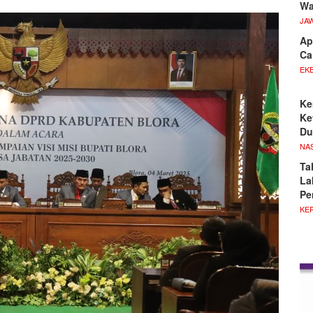
Wa
JA
Ap
Ca
EKB
Ke
Ke
Du
NA
Ta
La
Pe
KE