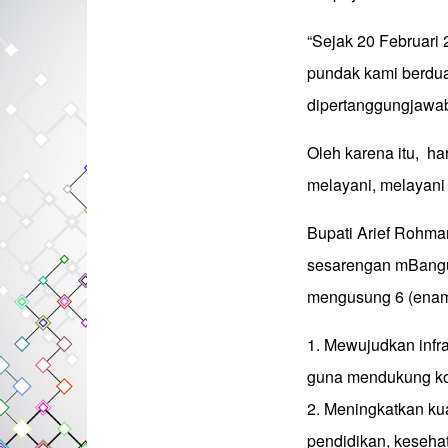
“Sejak 20 Februari 
pundak kami berdua,
dipertanggungjawabk
Oleh karena itu, h
melayani, melayani
Bupati Arief Rohman
sesarengan mBangu
mengusung 6 (enam)
1. Mewujudkan infra
guna mendukung ko
2. Meningkatkan ku
pendidikan, kesehat