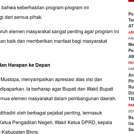
bahwa keberhasilan program-program ini
Po
i dari semua pihak.
Te
AT
uruh elemen masyarakat sangat penting agar program ini
JA
KAM
gan baik dan memberikan manfaat bagi masyarakat
Me
Pe
AM
HU
an Harapan ke Depan
SAB
An
Mustopa, menyampaikan apresiasi atas visi dan
Pi
Ru
dipaparkan. Ia berharap agar Bupati dan Wakil Bupati
Di
semua elemen masyarakat dalam pembangunan daerah.
TN
PA
SEN
 dihadiri oleh berbagai pejabat penting, termasuk
Ba
Ketua Pengadilan Negeri, Wakil Ketua DPRD, kepala
Ua
Sa
e-Kabupaten Blora.