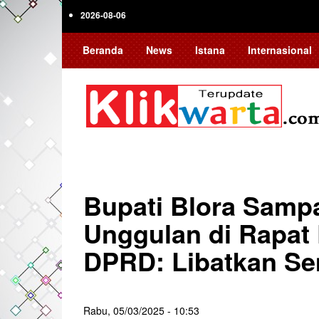
Skip
2026-08-06
to
main
Beranda
News
Istana
Internasional
content
Bupati Blora Samp
Unggulan di Rapat 
DPRD: Libatkan S
Rabu, 05/03/2025 - 10:53