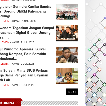
gislator Gerindra Kartika Sandra
si Dorong UMKM Palembang
ndungi…
RLEMEN
- JUMAT, 7 AGU 2026
wendra Tegaskan Jangan Sampai
rusahaan Digital Global Untung
sar,…
RLEMEN
- KAMIS, 2 JUL 2026
git Purnomo Apresiasi Survei
tbang Kompas, Polri Semakin
ofesional…
RLEMEN
- KAMIS, 2 JUL 2026
ma Suryani Minta BPJS Perluas
rja Sama Penyediaan Layanan
th Lab
RLEMEN
- KAMIS, 2 JUL 2026
NEXT
KRIMINAL