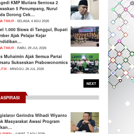
agedi KMP Mutiara Sentosa 2
waskan 5 Penumpang, Nurul
da Dorong Cek…
WA TIMUR
- SELASA, 4 AGU 2026
el 1.000 Siswa di Tanggul, Bupati
mber Ajak Pelajar Kejar
ndidikan…
WA TIMUR
- RABU, 29 JUL 2026
s Muhaimin Ajak Semua Partai
rsatu Sukseskan Prabowonomics
ITIK
- MINGGU, 26 JUL 2026
NEXT
ASPIRASI
gislator Gerindra Wihadi Wiyanto
ak Masyarakat Awasi Program
akan…
RLEMEN
- JUMAT, 7 AGU 2026