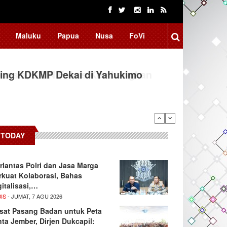
Maluku
Papua
Nusa
FoVi
ing KDKMP Dekai di Yahukimo
TODAY
rlantas Polri dan Jasa Marga
rkuat Kolaborasi, Bahas
gitalisasi,…
IS
- JUMAT, 7 AGU 2026
sat Pasang Badan untuk Peta
nta Jember, Dirjen Dukcapil: