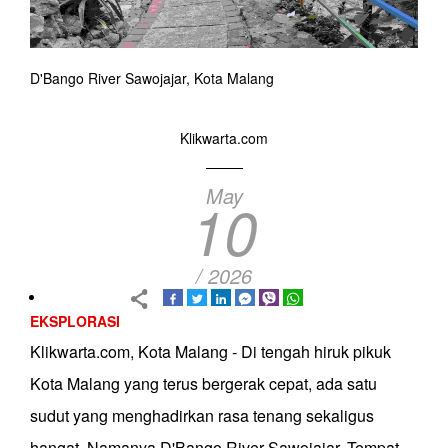
D'Bango River Sawojajar, Kota Malang
Klikwarta.com
May
10
/ 2026
EKSPLORASI
Klikwarta.com, Kota Malang - Di tengah hiruk pikuk
Kota Malang yang terus bergerak cepat, ada satu
sudut yang menghadirkan rasa tenang sekaligus
hangat. Namanya D'Bango River Sawojajar. Tempat