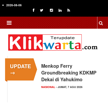
Skip
2026-08-06
to
main
content
UPDATE
Menkop Ferry
→
Groundbreaking KDKMP
Dekai di Yahukimo
NASIONAL
- JUMAT, 7 AGU 2026