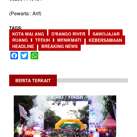
(Pewarta : Arif)
TAGS
KOTA MALANG
D'BANGO RIVER
SAWOJAJAR
RUANG
TEDUH
MENIKMATI
KEBERSAMAAN
HEADLINE
BREAKING NEWS
Facebook
Twitter
WhatsApp
BERITA TERKAIT