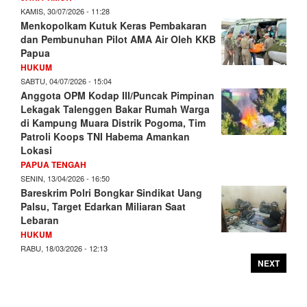
KAMIS, 30/07/2026 - 11:28
Menkopolkam Kutuk Keras Pembakaran
dan Pembunuhan Pilot AMA Air Oleh KKB
Papua
HUKUM
SABTU, 04/07/2026 - 15:04
Anggota OPM Kodap III/Puncak Pimpinan
Lekagak Talenggen Bakar Rumah Warga
di Kampung Muara Distrik Pogoma, Tim
Patroli Koops TNI Habema Amankan
Lokasi
PAPUA TENGAH
SENIN, 13/04/2026 - 16:50
Bareskrim Polri Bongkar Sindikat Uang
Palsu, Target Edarkan Miliaran Saat
Lebaran
HUKUM
RABU, 18/03/2026 - 12:13
NEXT