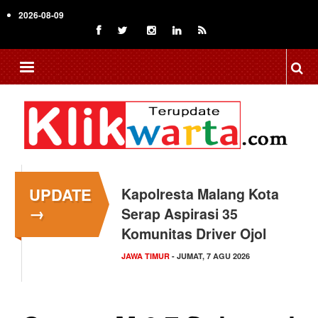
Skip
2026-08-09
to
main
content
UPDATE
Kapolresta Malang Kota
→
Serap Aspirasi 35
Komunitas Driver Ojol
JAWA TIMUR
- JUMAT, 7 AGU 2026