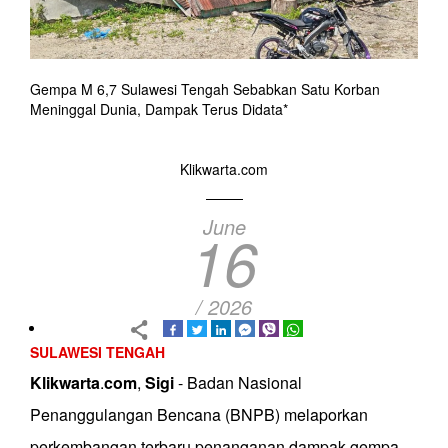
Gempa M 6,7 Sulawesi Tengah Sebabkan Satu Korban
Meninggal Dunia, Dampak Terus Didata*
Klikwarta.com
June
16
/ 2026
SULAWESI TENGAH
Klikwarta
.
com
,
Sigi
- Badan Nasional
Penanggulangan Bencana (BNPB) melaporkan
perkembangan terbaru penanganan dampak gempa