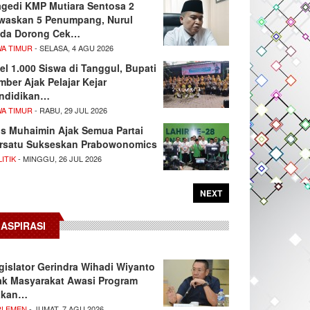
agedi KMP Mutiara Sentosa 2
waskan 5 Penumpang, Nurul
da Dorong Cek…
WA TIMUR
- SELASA, 4 AGU 2026
el 1.000 Siswa di Tanggul, Bupati
mber Ajak Pelajar Kejar
ndidikan…
WA TIMUR
- RABU, 29 JUL 2026
s Muhaimin Ajak Semua Partai
rsatu Sukseskan Prabowonomics
ITIK
- MINGGU, 26 JUL 2026
NEXT
ASPIRASI
gislator Gerindra Wihadi Wiyanto
ak Masyarakat Awasi Program
akan…
RLEMEN
- JUMAT, 7 AGU 2026