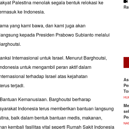
akyat Palestina menolak segala bentuk relokasi ke
Ra
ermasuk ke Indonesia.
utama yang kami bawa, dan kami juga akan
angsung kepada Presiden Prabowo Subianto melalui
Barghoutsi.
ksi Internasional untuk Israel. Menurut Barghoutsi,
Indonesia untuk mengambil peran aktif dalam
ternasional terhadap Israel atas kejahatan
As
rus terjadi.
Pe
To
HU
 Bantuan Kemanusiaan. Barghoutsi berharap
Me
yarakat Indonesia terus memberikan bantuan langsung
se
Pe
stina, baik dalam bentuk bantuan medis, makanan,
NA
 kembali fasilitas vital seperti Rumah Sakit Indonesia