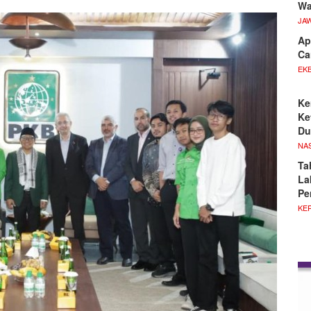
Wa
JA
Ap
Ca
EKB
Ke
Ke
Du
NA
Ta
La
Pe
KE