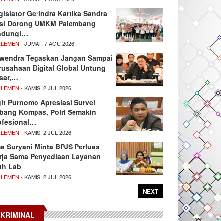
gislator Gerindra Kartika Sandra
si Dorong UMKM Palembang
ndungi…
RLEMEN
- JUMAT, 7 AGU 2026
wendra Tegaskan Jangan Sampai
rusahaan Digital Global Untung
sar,…
RLEMEN
- KAMIS, 2 JUL 2026
git Purnomo Apresiasi Survei
tbang Kompas, Polri Semakin
ofesional…
RLEMEN
- KAMIS, 2 JUL 2026
ma Suryani Minta BPJS Perluas
rja Sama Penyediaan Layanan
th Lab
RLEMEN
- KAMIS, 2 JUL 2026
NEXT
KRIMINAL