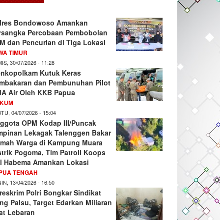
lres Bondowoso Amankan
rsangka Percobaan Pembobolan
M dan Pencurian di Tiga Lokasi
WA TIMUR
IS, 30/07/2026 - 11:28
nkopolkam Kutuk Keras
mbakaran dan Pembunuhan Pilot
A Air Oleh KKB Papua
KUM
TU, 04/07/2026 - 15:04
ggota OPM Kodap III/Puncak
mpinan Lekagak Talenggen Bakar
mah Warga di Kampung Muara
strik Pogoma, Tim Patroli Koops
I Habema Amankan Lokasi
PUA TENGAH
IN, 13/04/2026 - 16:50
reskrim Polri Bongkar Sindikat
ng Palsu, Target Edarkan Miliaran
at Lebaran