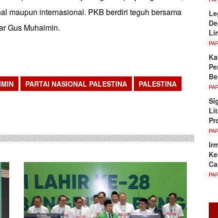
nal maupun internasional. PKB berdiri teguh bersama
Le
De
ujar Gus Muhaimin.
Li
PA
Ka
Pe
Be
IMIN
PARTAI NASIONAL PALESTINA
PALESTINA
PA
sApp
Si
Li
Pr
PA
Ir
Ke
Ca
PA