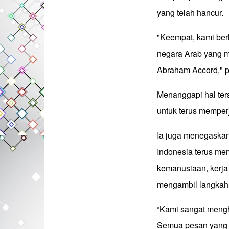
yang telah hancur.
"Keempat, kami ber
negara Arab yang m
Abraham Accord," 
Menanggapi hal te
untuk terus memperj
Ia juga menegaskan
Indonesia terus me
kemanusiaan, kerj
mengambil langkah 
“Kami sangat mengh
Semua pesan yang 