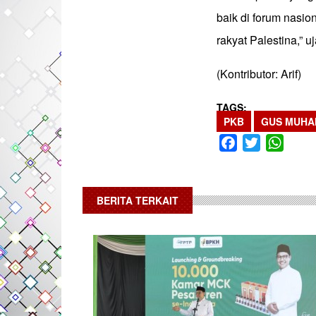
baik di forum nasio
rakyat Palestina,” 
(Kontributor: Arif)
TAGS
PKB
GUS MUHA
Facebook
Twitter
What
BERITA TERKAIT