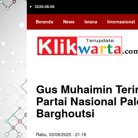
Skip
2026-08-06
to
main
Beranda
News
Istana
Internasional
content
Gus Muhaimin Teri
Partai Nasional Pa
Barghoutsi
Rabu, 03/09/2025 - 21:18