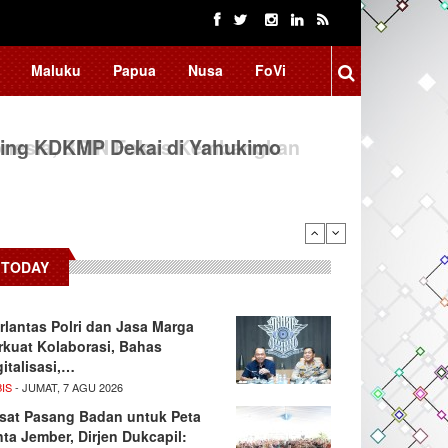
Maluku
Papua
Nusa
FoVi
ing KDKMP Dekai di Yahukimo
TODAY
rlantas Polri dan Jasa Marga
rkuat Kolaborasi, Bahas
gitalisasi,…
IS
- JUMAT, 7 AGU 2026
sat Pasang Badan untuk Peta
nta Jember, Dirjen Dukcapil: