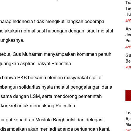
Tr
Te
Hu
JA
harap Indonesia tidak mengikuti langkah beberapa
Ap
elakukan normalisasi hubungan dengan Israel melalui
Je
pungkasnya.
Pe
JA
rsebut, Gus Muhaimin menyampaikan komitmen penuh
Gu
Be
uangkan aspirasi rakyat Palestina.
POL
 bahwa PKB bersama elemen masyarakat sipil di
mbangun solidaritas nyata melalui penggalangan dana
a sama dengan LSM, serta mendorong pemerintah
konkret untuk mendukung Palestina.
Le
Aj
argai kehadiran Mustofa Barghoutsi dan delegasi.
M
disampaikan akan menjadi agenda perjuangan kami,
PA