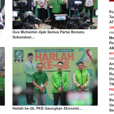
Po
Te
AT
JA
k
Gus Muhaimin Ajak Semua Partai Bersatu
KAM
Sukseskan…
Me
Pe
AM
HU
SAB
An
Pi
Ru
Di
TN
PA
SEN
Ba
Ua
Harlah ke-28, PKB Gaungkan Ekonomi…
Sa