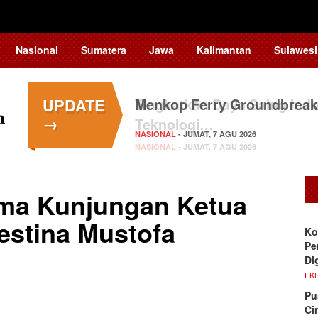
Nasional
Sumatera
Jawa
Kalimantan
Sulawesi
UPDATE
Menkop Ferry Groundbreak
→
NASIONAL
- JUMAT, 7 AGU 2026
ma Kunjungan Ketua
lestina Mustofa
Ko
Pe
Di
EKB
Pu
Ci