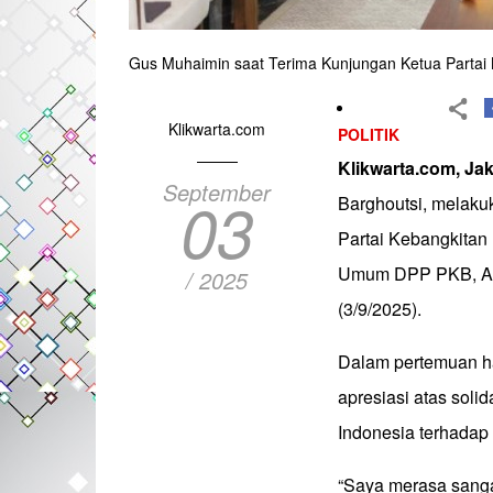
Gus Muhaimin saat Terima Kunjungan Ketua Partai N
Klikwarta.com
POLITIK
Klikwarta.com, Jak
September
03
Barghoutsi, melaku
Partai Kebangkitan
Umum DPP PKB, Abd
/ 2025
(3/9/2025).
Dalam pertemuan ha
apresiasi atas soli
Indonesia terhadap
“Saya merasa sanga