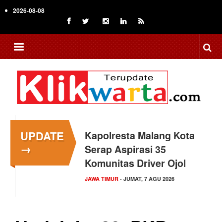
Skip
2026-08-08
to
main
content
UPDATE
Kapolresta Malang Kota
→
Serap Aspirasi 35
Komunitas Driver Ojol
JAWA TIMUR
- JUMAT, 7 AGU 2026