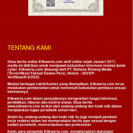
TENTANG KAMI
Situs berita online Klikwarta.com aktif online sejak Januari 2017,
media ini didirikan untuk menjawab kebutuhan informasi melalui dunia
cyber. Klikwarta.com dinaungi oleh
PT. Wahana Bintang Media
(Terverifikasi Faktual Dewan Pers)
, Nomor : 363/DP-
Verifikasi/K/X/2025.
Melalui berbagai rubrik/konten yang ditampilkan, Klikwarta.com terus
melakukan pembenahan untuk memenuhi kebutuhan pembaca sesuai
kekiniannya.
Klikwarta.com dalam penyajiannya mengemban fungsi informasi,
pendidikan, hiburan dan kontrol sosial. Situs berita
www.klikwarta.com terikat oleh undang-undang dan kode etik dalam
menjalankan tugas jurnalistik sehari-hari.
Selain itu, undang-undang dan kode etik itu juga menjadi panduan
kerja redaksi dalam hal memproduksi berita agar sesuai dengan
kaidah jurnalistik, mencerdaskan dan profesional.
Kami, para pengelola Klikwarta.com, mengharapkan dukungan