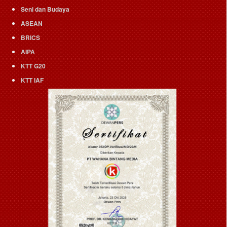
Seni dan Budaya
ASEAN
BRICS
AIPA
KTT G20
KTT IAF