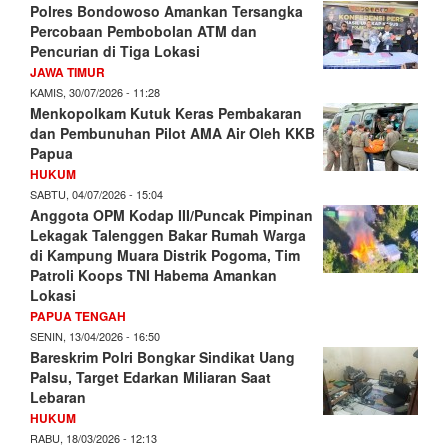
Polres Bondowoso Amankan Tersangka
Percobaan Pembobolan ATM dan
Pencurian di Tiga Lokasi
JAWA TIMUR
KAMIS, 30/07/2026 - 11:28
Menkopolkam Kutuk Keras Pembakaran
dan Pembunuhan Pilot AMA Air Oleh KKB
Papua
HUKUM
SABTU, 04/07/2026 - 15:04
Anggota OPM Kodap III/Puncak Pimpinan
Lekagak Talenggen Bakar Rumah Warga
di Kampung Muara Distrik Pogoma, Tim
Patroli Koops TNI Habema Amankan
Lokasi
PAPUA TENGAH
SENIN, 13/04/2026 - 16:50
Bareskrim Polri Bongkar Sindikat Uang
Palsu, Target Edarkan Miliaran Saat
Lebaran
HUKUM
RABU, 18/03/2026 - 12:13