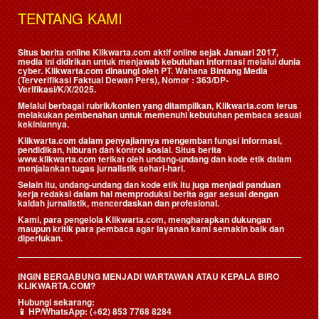
TENTANG KAMI
Situs berita online Klikwarta.com aktif online sejak Januari 2017,
media ini didirikan untuk menjawab kebutuhan informasi melalui dunia
cyber. Klikwarta.com dinaungi oleh
PT. Wahana Bintang Media
(Terverifikasi Faktual Dewan Pers)
, Nomor : 363/DP-
Verifikasi/K/X/2025.
Melalui berbagai rubrik/konten yang ditampilkan, Klikwarta.com terus
melakukan pembenahan untuk memenuhi kebutuhan pembaca sesuai
kekiniannya.
Klikwarta.com dalam penyajiannya mengemban fungsi informasi,
pendidikan, hiburan dan kontrol sosial. Situs berita
www.klikwarta.com terikat oleh undang-undang dan kode etik dalam
menjalankan tugas jurnalistik sehari-hari.
Selain itu, undang-undang dan kode etik itu juga menjadi panduan
kerja redaksi dalam hal memproduksi berita agar sesuai dengan
kaidah jurnalistik, mencerdaskan dan profesional.
Kami, para pengelola Klikwarta.com, mengharapkan dukungan
maupun kritik para pembaca agar layanan kami semakin baik dan
diperlukan.
INGIN BERGABUNG MENJADI WARTAWAN ATAU KEPALA BIRO
KLIKWARTA.COM?
Hubungi sekarang:
📱
HP/WhatsApp:
(+62) 853 7768 8284