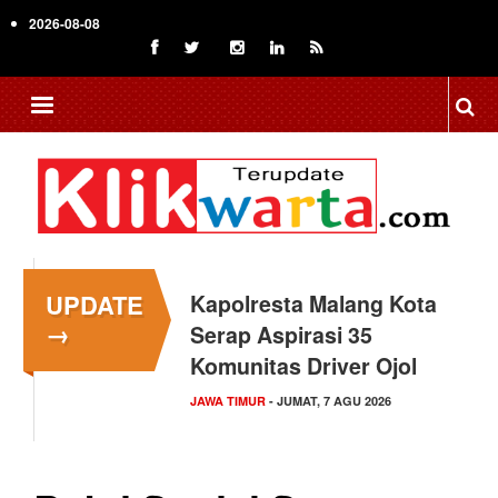
Skip
2026-08-08
to
main
content
UPDATE
Kapolresta Malang Kota
→
Serap Aspirasi 35
Komunitas Driver Ojol
JAWA TIMUR
- JUMAT, 7 AGU 2026