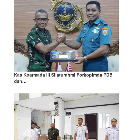
Kas Koarmada III Silaturahmi Forkopimda PDB
dan…