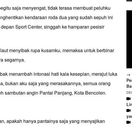
begitu saja menyengat, tidak terasa membuat peluhku
nghentikan kendaraan roda dua yang sudah sepuh ini
 depan Sport Center, singgah ke hamparan pesisir
laut menyibak rupa kusamku, memaksa untuk berbinar
ra segarnya.
mbak menambah intonasi hati kala kesepian, merajut luka
→ 
Pe
sa, bukan aku saja yang merasakannya, semua orang
Ba
leh sambutan angin Pantai Panjang, Kota Bencolen.
DEC
Li
ya
n, apakah hanya pantainya saja yang menyajikan