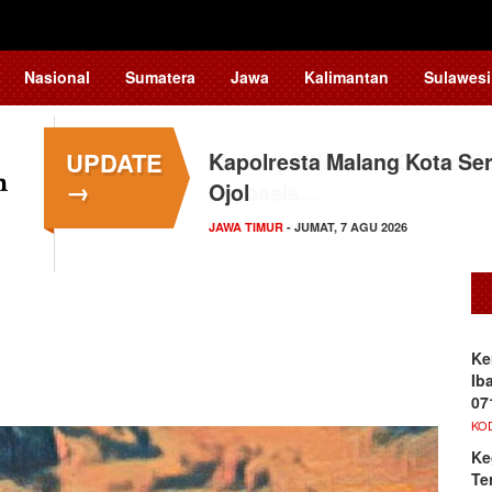
Nasional
Sumatera
Jawa
Kalimantan
Sulawesi
UPDATE
Kapolresta Malang Kota Ser
→
Ojol
JAWA TIMUR
- JUMAT, 7 AGU 2026
Ke
Ib
07
KO
Ke
Te