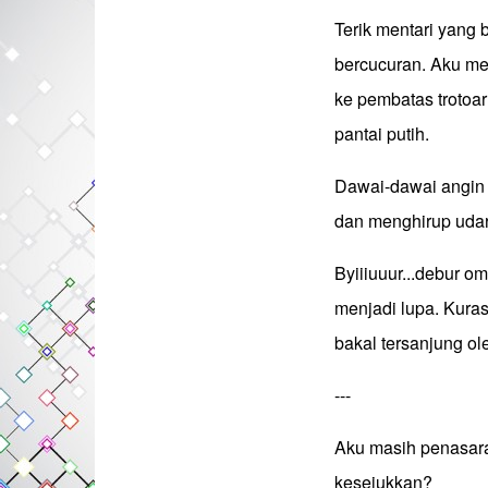
Terik mentari yang 
bercucuran. Aku me
ke pembatas trotoar
pantai putih.
Dawai-dawai angin 
dan menghirup uda
Byiiiuuur...debur o
menjadi lupa. Kura
bakal tersanjung o
---
Aku masih penasara
kesejukkan?