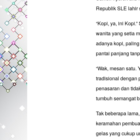
Republik SLE lahir 
“Kopi, ya, ini Kopi.
wanita yang setia m
adanya kopi, paling
pantai panjang tan
“Wak, mesan satu. Ya
tradisional denga
penasaran dan tida
tumbuh semangat bar
Tak beberapa lama,
keramahan pembuatn
gelas yang cukup u