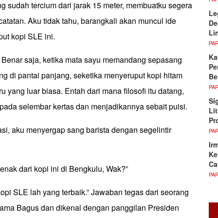
g sudah tercium dari jarak 15 meter, membuatku segera
Le
atatan. Aku tidak tahu, barangkali akan muncul ide
De
Li
ut kopi SLE ini.
PA
Ka
... Benar saja, ketika mata sayu memandang sepasang
Pe
ang di pantai panjang, seketika menyeruput kopi hitam
Be
PA
aru yang luar biasa. Entah dari mana filosofi itu datang,
Si
pada selembar kertas dan menjadikannya sebait puisi.
Li
Pr
si, aku menyergap sang barista dengan segelintir
PA
Ir
Ke
Ca
enak dari kopi ini di Bengkulu, Wak?”
PA
opi SLE lah yang terbaik.” Jawaban tegas dari seorang
nama Bagus dan dikenal dengan panggilan Presiden