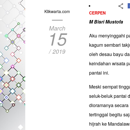
Klikwarta.com
CERPEN
M Bisri Mustofa
March
15
Aku menyinggahi pa
kagum sembari takju
/ 2019
oleh desau bayu da
keindahan wisata p
pantai ini.
Meski sempat tingga
seluk-beluk pantai 
dioramanya secara 
tertinggal begitu sa
hijrah ke Mandalawa