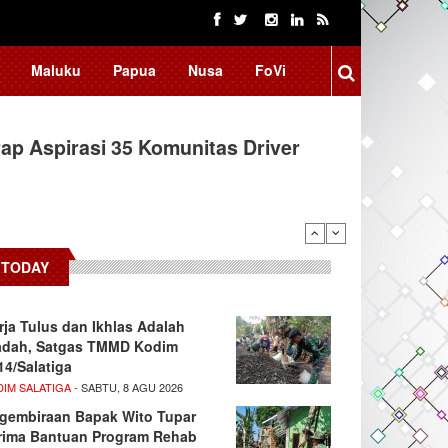
Maluku
Papua
Nusa
FoVi
ap Aspirasi 35 Komunitas Driver
TODAY
rja Tulus dan Ikhlas Adalah
adah, Satgas TMMD Kodim
14/Salatiga
DIM SALATIGA
- SABTU, 8 AGU 2026
gembiraan Bapak Wito Tupar
rima Bantuan Program Rehab