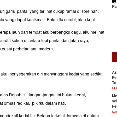
Ra
i garis pantai yang terlihat cukup ramai di sore hari.
u yang dapat kunikmati. Entah itu serabi, atau kopi.
erapa jauh dari tempat aku berpangku dagu, aku melihat
erdiri kokoh di antara tepi pantai dan jalan raya,
 pusat perbelanjaan modern.
As
il, aku menyegerakan diri menyinggahi kedai yang sedikit
Pe
To
HU
i atas Republik. Jangan-jangan ini bukan kedai,
Me
se
t ormas radikal,” pikirku dalam hati.
Pe
NA
endekati kedai itu. Betapa terkejut, ternyata di dalam