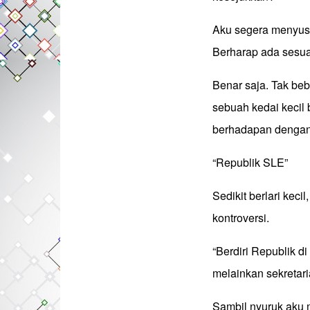
Aku segera menyusur
Berharap ada sesuat
Benar saja. Tak beb
sebuah kedai kecil b
berhadapan dengan
“Republik SLE”
Sedikit berlari kec
kontroversi.
“Berdiri Republik d
melainkan sekretaria
Sambil nyuruk aku m