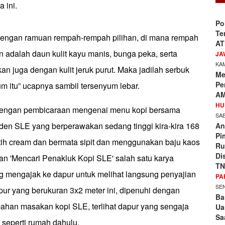
a ini.
Po
Te
engan ramuan rempah-rempah pilihan, di mana rempah
AT
ain adalah daun kulit kayu manis, bunga peka, serta
JA
KAM
n juga dengan kulit jeruk purut. Maka jadilah serbuk
Me
Pe
 itu” ucapnya sambil tersenyum lebar.
AM
HU
 dengan pembicaraan mengenai menu kopi bersama
SAB
iden SLE yang berperawakan sedang tinggi kira-kira 168
An
Pi
utih cream dan bermata sipit dan menggunakan baju kaos
Ru
Di
an 'Mencari Penakluk Kopi SLE' salah satu karya
TN
g mengajak ke dapur untuk melihat langsung penyajian
PA
SEN
pur yang berukuran 3x2 meter ini, dipenuhi dengan
Ba
ahan masakan kopi SLE, terlihat dapur yang sengaja
Ua
Sa
 seperti rumah dahulu.