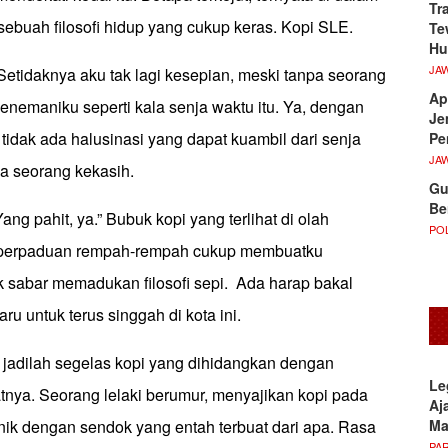
Tr
sebuah filosofi hidup yang cukup keras. Kopi SLE.
Te
Hu
JA
” Setidaknya aku tak lagi kesepian, meski tanpa seorang
Ap
enemaniku seperti kala senja waktu itu. Ya, dengan
Je
 tidak ada halusinasi yang dapat kuambil dari senja
Pe
JA
pa seorang kekasih.
Gu
Be
ng pahit, ya.” Bubuk kopi yang terlihat di olah
POL
n perpaduan rempah-rempah cukup membuatku
k sabar memadukan filosofi sepi. Ada harap bakal
u untuk terus singgah di kota ini.
 jadilah segelas kopi yang dihidangkan dengan
Le
ya. Seorang lelaki berumur, menyajikan kopi pada
Aj
M
nik dengan sendok yang entah terbuat dari apa. Rasa
PA