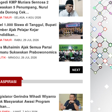
agedi KMP Mutiara Sentosa 2
waskan 5 Penumpang, Nurul
da Dorong Cek…
WA TIMUR
- SELASA, 4 AGU 2026
el 1.000 Siswa di Tanggul, Bupati
mber Ajak Pelajar Kejar
ndidikan…
WA TIMUR
- RABU, 29 JUL 2026
s Muhaimin Ajak Semua Partai
rsatu Sukseskan Prabowonomics
ITIK
- MINGGU, 26 JUL 2026
NEXT
ASPIRASI
gislator Gerindra Wihadi Wiyanto
ak Masyarakat Awasi Program
akan…
RLEMEN
- JUMAT, 7 AGU 2026