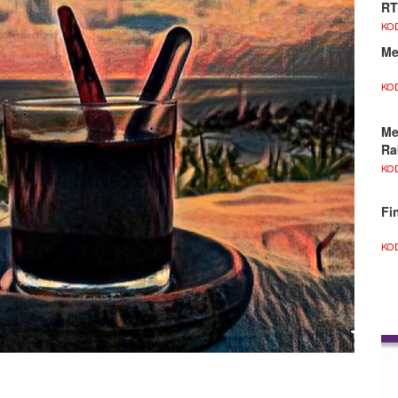
RT
KO
Me
KO
Me
Ra
KO
Fi
KO