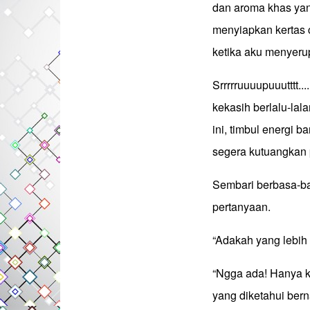
dan aroma khas yan
menyiapkan kertas c
ketika aku menyerup
Srrrrruuuupuuutttt.
kekasih berlalu-lal
ini, timbul energi b
segera kutuangkan 
Sembari berbasa-ba
pertanyaan.
“Adakah yang lebih 
“Ngga ada! Hanya k
yang diketahui ber