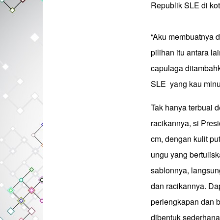
Republik SLE di kot
“Aku membuatnya d
pilihan itu antara l
capulaga ditambahka
SLE yang kau minum
Tak hanya terbuai
racikannya, si Pres
cm, dengan kulit p
ungu yang bertulisk
sablonnya, langsun
dan racikannya. Da
perlengkapan dan b
dibentuk sederhana