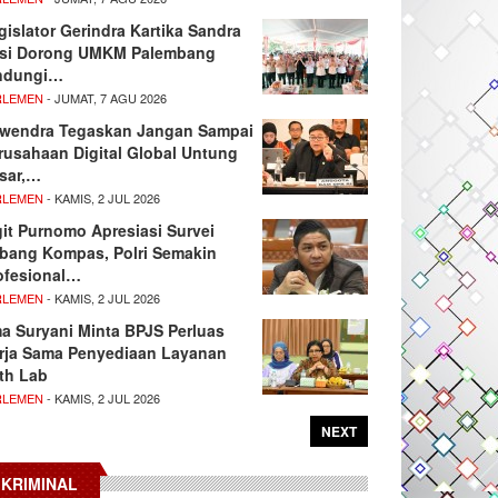
gislator Gerindra Kartika Sandra
si Dorong UMKM Palembang
ndungi…
RLEMEN
- JUMAT, 7 AGU 2026
wendra Tegaskan Jangan Sampai
rusahaan Digital Global Untung
sar,…
RLEMEN
- KAMIS, 2 JUL 2026
git Purnomo Apresiasi Survei
tbang Kompas, Polri Semakin
ofesional…
RLEMEN
- KAMIS, 2 JUL 2026
ma Suryani Minta BPJS Perluas
rja Sama Penyediaan Layanan
th Lab
RLEMEN
- KAMIS, 2 JUL 2026
NEXT
KRIMINAL