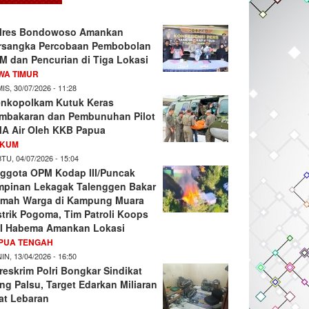
lres Bondowoso Amankan
rsangka Percobaan Pembobolan
M dan Pencurian di Tiga Lokasi
WA TIMUR
IS, 30/07/2026 - 11:28
nkopolkam Kutuk Keras
mbakaran dan Pembunuhan Pilot
A Air Oleh KKB Papua
KUM
TU, 04/07/2026 - 15:04
ggota OPM Kodap III/Puncak
mpinan Lekagak Talenggen Bakar
mah Warga di Kampung Muara
strik Pogoma, Tim Patroli Koops
I Habema Amankan Lokasi
PUA TENGAH
IN, 13/04/2026 - 16:50
reskrim Polri Bongkar Sindikat
ng Palsu, Target Edarkan Miliaran
at Lebaran