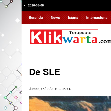
Skip
2026-08-08
to
main
Beranda
News
Istana
Internasional
content
De SLE
Jumat, 15/03/2019 - 05:14