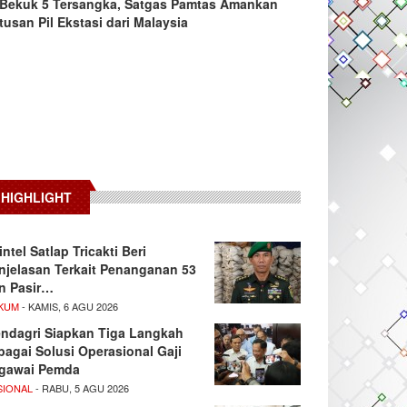
Bekuk 5 Tersangka, Satgas Pamtas Amankan
tusan Pil Ekstasi dari Malaysia
HIGHLIGHT
intel Satlap Tricakti Beri
njelasan Terkait Penanganan 53
n Pasir…
KUM
- KAMIS, 6 AGU 2026
ndagri Siapkan Tiga Langkah
bagai Solusi Operasional Gaji
gawai Pemda
SIONAL
- RABU, 5 AGU 2026