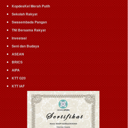
KopdesKel Merah Putih
Sekolah Rakyat
Swasembada Pangan
TNI Bersama Rakyat
Investasi
Seni dan Budaya
ASEAN
BRICS
AIPA
KTT G20
KTT IAF