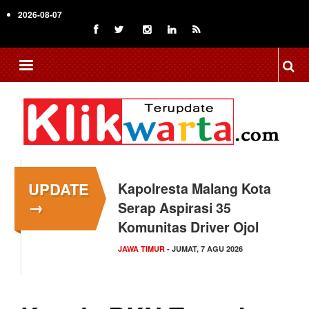
Skip
2026-08-07
to
main
content
UPDATE
Kapolresta Malang Kota
→
Serap Aspirasi 35
Komunitas Driver Ojol
JAWA TIMUR
- JUMAT, 7 AGU 2026