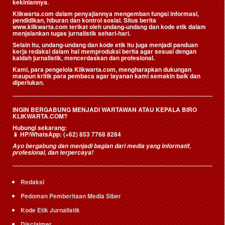
kekiniannya.
Klikwarta.com dalam penyajiannya mengemban fungsi informasi,
pendidikan, hiburan dan kontrol sosial. Situs berita
www.klikwarta.com terikat oleh undang-undang dan kode etik dalam
menjalankan tugas jurnalistik sehari-hari.
Selain itu, undang-undang dan kode etik itu juga menjadi panduan
kerja redaksi dalam hal memproduksi berita agar sesuai dengan
kaidah jurnalistik, mencerdaskan dan profesional.
Kami, para pengelola Klikwarta.com, mengharapkan dukungan
maupun kritik para pembaca agar layanan kami semakin baik dan
diperlukan.
INGIN BERGABUNG MENJADI WARTAWAN ATAU KEPALA BIRO
KLIKWARTA.COM?
Hubungi sekarang:
📱
HP/WhatsApp:
(+62) 853 7768 8284
Ayo bergabung dan menjadi bagian dari media yang informatif,
profesional, dan terpercaya!
Redaksi
Pedoman Pemberitaan Media Siber
Kode Etik Jurnalistik
Disclaimer