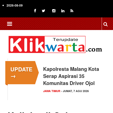
Skip
2026-08-09
to
main
content
UPDATE
Kapolresta Malang Kota
→
Serap Aspirasi 35
Komunitas Driver Ojol
JAWA TIMUR
- JUMAT, 7 AGU 2026