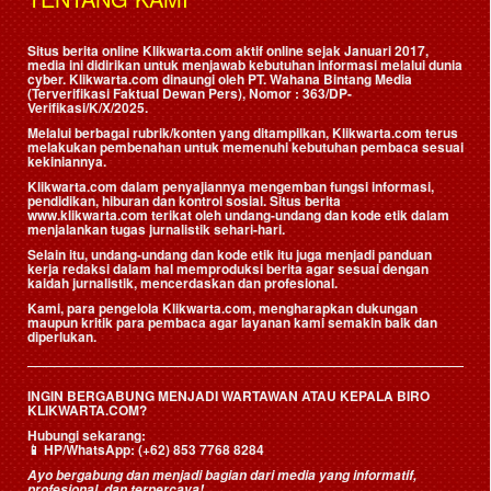
Situs berita online Klikwarta.com aktif online sejak Januari 2017,
media ini didirikan untuk menjawab kebutuhan informasi melalui dunia
cyber. Klikwarta.com dinaungi oleh
PT. Wahana Bintang Media
(Terverifikasi Faktual Dewan Pers)
, Nomor : 363/DP-
Verifikasi/K/X/2025.
Melalui berbagai rubrik/konten yang ditampilkan, Klikwarta.com terus
melakukan pembenahan untuk memenuhi kebutuhan pembaca sesuai
kekiniannya.
Klikwarta.com dalam penyajiannya mengemban fungsi informasi,
pendidikan, hiburan dan kontrol sosial. Situs berita
www.klikwarta.com terikat oleh undang-undang dan kode etik dalam
menjalankan tugas jurnalistik sehari-hari.
Selain itu, undang-undang dan kode etik itu juga menjadi panduan
kerja redaksi dalam hal memproduksi berita agar sesuai dengan
kaidah jurnalistik, mencerdaskan dan profesional.
Kami, para pengelola Klikwarta.com, mengharapkan dukungan
maupun kritik para pembaca agar layanan kami semakin baik dan
diperlukan.
INGIN BERGABUNG MENJADI WARTAWAN ATAU KEPALA BIRO
KLIKWARTA.COM?
Hubungi sekarang:
📱
HP/WhatsApp:
(+62) 853 7768 8284
Ayo bergabung dan menjadi bagian dari media yang informatif,
profesional, dan terpercaya!