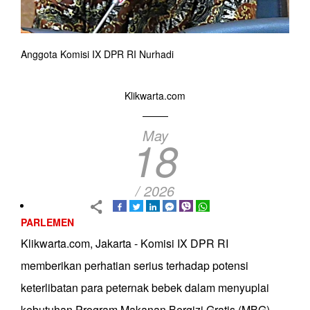
Anggota Komisi IX DPR RI Nurhadi
Klikwarta.com
May
18
/ 2026
PARLEMEN
Klikwarta.com, Jakarta - Komisi IX DPR RI
memberikan perhatian serius terhadap potensi
keterlibatan para peternak bebek dalam menyuplai
kebutuhan Program Makanan Bergizi Gratis (MBG).