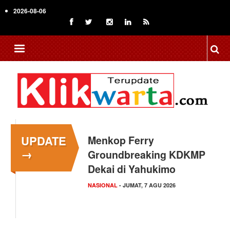
Skip
2026-08-06
to
main
content
UPDATE
Menkop Ferry
→
Groundbreaking KDKMP
Dekai di Yahukimo
NASIONAL
- JUMAT, 7 AGU 2026