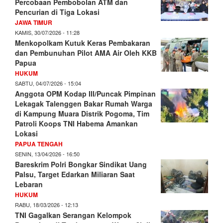
Percobaan Pembobolan ATM dan
Pencurian di Tiga Lokasi
JAWA TIMUR
KAMIS, 30/07/2026 - 11:28
Menkopolkam Kutuk Keras Pembakaran
dan Pembunuhan Pilot AMA Air Oleh KKB
Papua
HUKUM
SABTU, 04/07/2026 - 15:04
Anggota OPM Kodap III/Puncak Pimpinan
Lekagak Talenggen Bakar Rumah Warga
di Kampung Muara Distrik Pogoma, Tim
Patroli Koops TNI Habema Amankan
Lokasi
PAPUA TENGAH
SENIN, 13/04/2026 - 16:50
Bareskrim Polri Bongkar Sindikat Uang
Palsu, Target Edarkan Miliaran Saat
Lebaran
HUKUM
RABU, 18/03/2026 - 12:13
TNI Gagalkan Serangan Kelompok