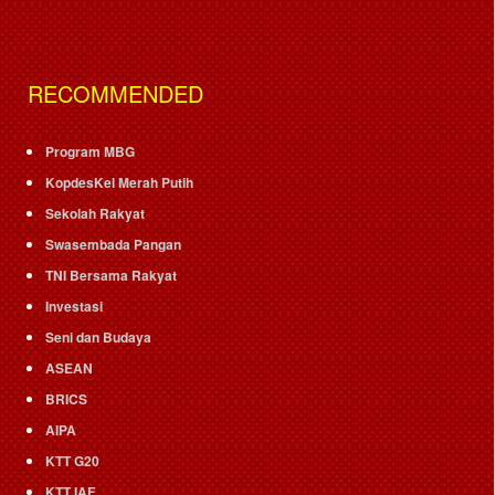
RECOMMENDED
Program MBG
KopdesKel Merah Putih
Sekolah Rakyat
Swasembada Pangan
TNI Bersama Rakyat
Investasi
Seni dan Budaya
ASEAN
BRICS
AIPA
KTT G20
KTT IAF