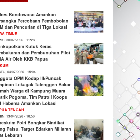
lres Bondowoso Amankan
rsangka Percobaan Pembobolan
M dan Pencurian di Tiga Lokasi
WA TIMUR
IS, 30/07/2026 - 11:28
nkopolkam Kutuk Keras
mbakaran dan Pembunuhan Pilot
A Air Oleh KKB Papua
KUM
TU, 04/07/2026 - 15:04
ggota OPM Kodap III/Puncak
mpinan Lekagak Talenggen Bakar
mah Warga di Kampung Muara
strik Pogoma, Tim Patroli Koops
I Habema Amankan Lokasi
PUA TENGAH
IN, 13/04/2026 - 16:50
reskrim Polri Bongkar Sindikat
ng Palsu, Target Edarkan Miliaran
at Lebaran