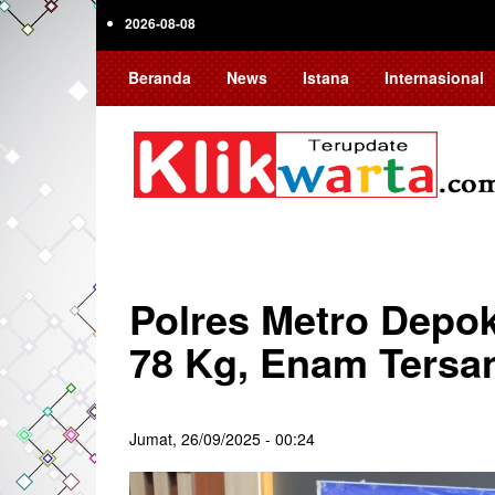
Skip
2026-08-08
to
main
Beranda
News
Istana
Internasional
content
Polres Metro Depo
78 Kg, Enam Ters
Jumat, 26/09/2025 - 00:24