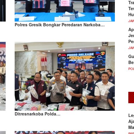
Tr
Te
Hu
JA
Polres Gresik Bongkar Peredaran Narkoba…
Ap
Je
Pe
JA
Gu
Be
POL
Ditresnarkoba Polda…
Le
Aj
M
PA