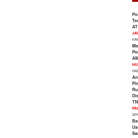
Po
Te
AT
JA
KAM
Me
Pe
AM
HU
SAB
An
Pi
Ru
Di
TN
PA
SEN
Ba
Ua
Sa