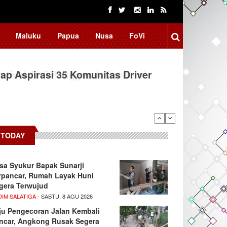
Maluku
Papua
Nusa
FoVi
ap Aspirasi 35 Komunitas Driver
TODAY
sa Syukur Bapak Sunarji
rpancar, Rumah Layak Huni
gera Terwujud
DIM SALATIGA
- SABTU, 8 AGU 2026
ju Pengecoran Jalan Kembali
ncar, Angkong Rusak Segera