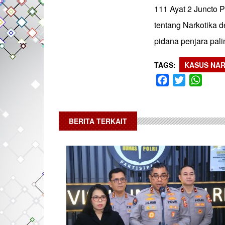
111 Ayat 2 Juncto
tentang Narkotika 
pidana penjara palin
TAGS
KASUS NA
Facebook
Twitter
What
BERITA TERKAIT