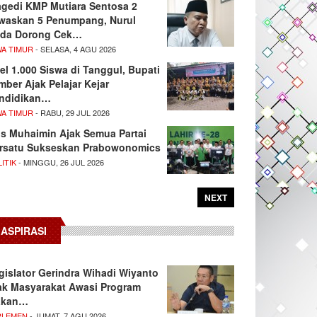
agedi KMP Mutiara Sentosa 2
waskan 5 Penumpang, Nurul
da Dorong Cek…
WA TIMUR
- SELASA, 4 AGU 2026
el 1.000 Siswa di Tanggul, Bupati
mber Ajak Pelajar Kejar
ndidikan…
WA TIMUR
- RABU, 29 JUL 2026
s Muhaimin Ajak Semua Partai
rsatu Sukseskan Prabowonomics
ITIK
- MINGGU, 26 JUL 2026
NEXT
ASPIRASI
gislator Gerindra Wihadi Wiyanto
ak Masyarakat Awasi Program
akan…
RLEMEN
- JUMAT, 7 AGU 2026