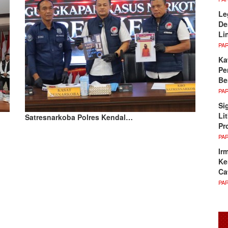
Le
De
Li
PA
Ka
Pe
Be
PA
Si
Li
Satresnarkoba Polres Kendal…
Pr
PA
Ir
Ke
Ca
PA