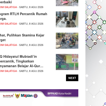
perbaiki
DIM SALATIGA
- SABTU, 8 AGU 2026
ogram RTLH Percantik Rumah
rga.
DIM SALATIGA
- SABTU, 8 AGU 2026
hat, Pulihkan Stamina Kejar
rget
DIM SALATIGA
- SABTU, 8 AGU 2026
Q Hidayatul Mubtadi’in
percantik, Tingkatkan
nyamanan Belajar Al-Qur…
DIM SALATIGA
- SABTU, 8 AGU 2026
NEXT