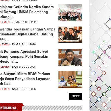
gislator Gerindra Kartika Sandra
si Dorong UMKM Palembang
ndungi…
RLEMEN
- JUMAT, 7 AGU 2026
wendra Tegaskan Jangan Sampai
rusahaan Digital Global Untung
sar,…
RLEMEN
- KAMIS, 2 JUL 2026
git Purnomo Apresiasi Survei
tbang Kompas, Polri Semakin
ofesional…
RLEMEN
- KAMIS, 2 JUL 2026
ma Suryani Minta BPJS Perluas
rja Sama Penyediaan Layanan
th Lab
RLEMEN
- KAMIS, 2 JUL 2026
NEXT
KRIMINAL