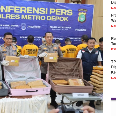
Di
KO
Pr
Wa
KO
Re
Ta
KO
TP
Di
Ke
KO