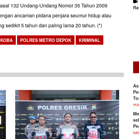
 Pasal 132 Undang-Undang Nomor 35 Tahun 2009
Ra
dengan ancaman pidana penjara seumur hidup atau
g sedikit 5 tahun dan paling lama 20 tahun. (*)
RKOBA
POLRES METRO DEPOK
KRIMINAL
sApp
As
Pe
To
HU
Me
se
Pe
NA