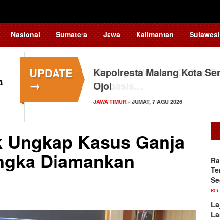
Nasional
Sumatera
Jawa
Kalimantan
Sulawesi
UPDATE
Kapolresta Malang Kota Ser
→
Ojol
JAWA TIMUR
- JUMAT, 7 AGU 2026
k Ungkap Kasus Ganja
angka Diamankan
Ra
Te
Se
KO
La
La