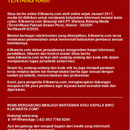
Situs berita online Klikwarta.com aktif online sejak Januari 2017,
media ini didirikan untuk menjawab kebutuhan informasi melalui dunia
cyber. Klikwarta.com dinaungi oleh
PT. Wahana Bintang Media
(Terverifikasi Faktual Dewan Pers)
, Nomor : 363/DP-
Verifikasi/K/X/2025.
Melalui berbagai rubrik/konten yang ditampilkan, Klikwarta.com terus
melakukan pembenahan untuk memenuhi kebutuhan pembaca sesuai
kekiniannya.
Klikwarta.com dalam penyajiannya mengemban fungsi informasi,
pendidikan, hiburan dan kontrol sosial. Situs berita
www.klikwarta.com terikat oleh undang-undang dan kode etik dalam
menjalankan tugas jurnalistik sehari-hari.
Selain itu, undang-undang dan kode etik itu juga menjadi panduan
kerja redaksi dalam hal memproduksi berita agar sesuai dengan
kaidah jurnalistik, mencerdaskan dan profesional.
Kami, para pengelola Klikwarta.com, mengharapkan dukungan
maupun kritik para pembaca agar layanan kami semakin baik dan
diperlukan.
INGIN BERGABUNG MENJADI WARTAWAN ATAU KEPALA BIRO
KLIKWARTA.COM?
Hubungi sekarang:
📱
HP/WhatsApp:
(+62) 853 7768 8284
Ayo bergabung dan menjadi bagian dari media yang informatif,
profesional, dan terpercaya!