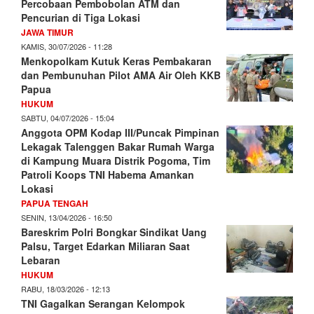
Percobaan Pembobolan ATM dan
Pencurian di Tiga Lokasi
JAWA TIMUR
KAMIS, 30/07/2026 - 11:28
Menkopolkam Kutuk Keras Pembakaran
dan Pembunuhan Pilot AMA Air Oleh KKB
Papua
HUKUM
SABTU, 04/07/2026 - 15:04
Anggota OPM Kodap III/Puncak Pimpinan
Lekagak Talenggen Bakar Rumah Warga
di Kampung Muara Distrik Pogoma, Tim
Patroli Koops TNI Habema Amankan
Lokasi
PAPUA TENGAH
SENIN, 13/04/2026 - 16:50
Bareskrim Polri Bongkar Sindikat Uang
Palsu, Target Edarkan Miliaran Saat
Lebaran
HUKUM
RABU, 18/03/2026 - 12:13
TNI Gagalkan Serangan Kelompok