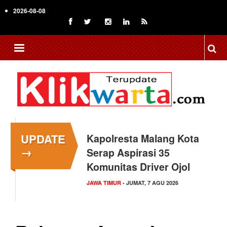
Skip
2026-08-08
to
main
content
UPDATE
Kapolresta Malang Kota
→
Serap Aspirasi 35
Komunitas Driver Ojol
JAWA TIMUR
- JUMAT, 7 AGU 2026