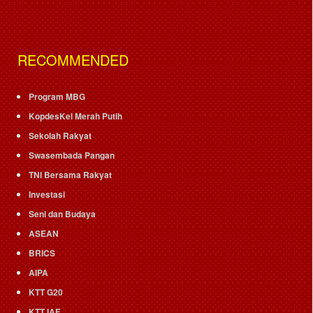
RECOMMENDED
Program MBG
KopdesKel Merah Putih
Sekolah Rakyat
Swasembada Pangan
TNI Bersama Rakyat
Investasi
Seni dan Budaya
ASEAN
BRICS
AIPA
KTT G20
KTT IAF