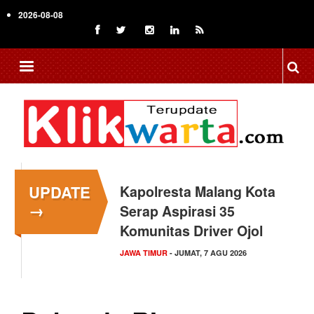
Skip
2026-08-08
to
main
content
UPDATE
Kapolresta Malang Kota
→
Serap Aspirasi 35
Komunitas Driver Ojol
JAWA TIMUR
- JUMAT, 7 AGU 2026