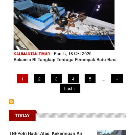
- Kamis, 16 Okt 2025
KALIMANTAN TIMUR
Bakamla RI Tangkap Terduga Perompak Batu Bara
Pagination
Current
1
Page
2
Page
3
Page
4
Page
5
…
Next
››
page
page
Last
Last »
page
TODAY
TNI-Polri Hadir Atasi Kekeringan Air