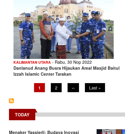
- Rabu, 30 Nop 2022
KALIMANTAN UTARA
Danlanud Anang Busra Hijaukan Areal Masjid Baitul
Izzah Islamic Center Tarakan
Pagination
Current
1
Page
2
Next
››
Last
Last »
page
page
page
TODAY
Menaker Yassierli: Budaya Inovasi