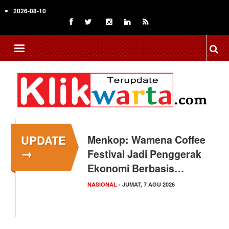
Skip
2026-08-10
to
main
content
UPDATE
Menkop: Wamena Coffee
→
Festival Jadi Penggerak
Ekonomi Berbasis…
NASIONAL
- JUMAT, 7 AGU 2026