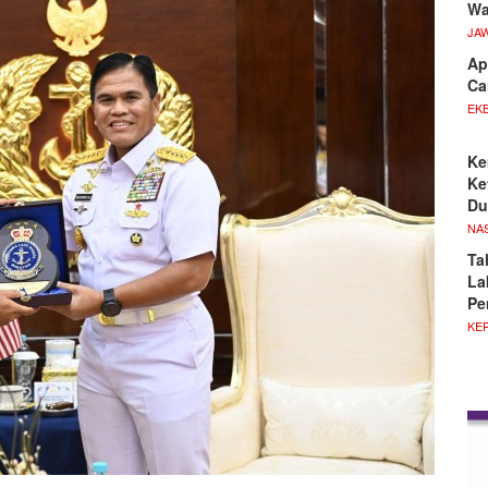
Wa
JA
Ap
Ca
EKB
Ke
Ke
Du
NA
Ta
La
Pe
KE