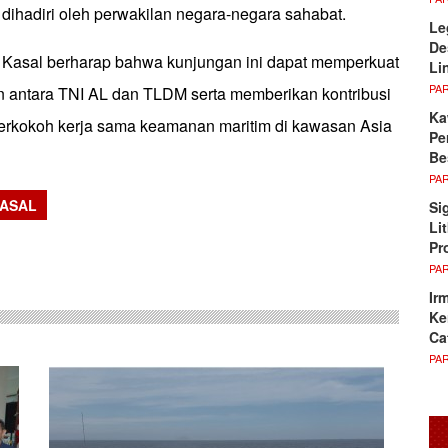
 dihadiri oleh perwakilan negara-negara sahabat.
Le
De
, Kasal berharap bahwa kunjungan ini dapat memperkuat
Li
PA
n antara TNI AL dan TLDM serta memberikan kontribusi
Ka
erkokoh kerja sama keamanan maritim di kawasan Asia
Pe
Be
PA
ASAL
Si
Li
sApp
Pr
PA
Ir
Ke
Ca
PA