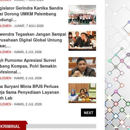
gislator Gerindra Kartika Sandra
si Dorong UMKM Palembang
ndungi…
RLEMEN
- JUMAT, 7 AGU 2026
wendra Tegaskan Jangan Sampai
rusahaan Digital Global Untung
sar,…
RLEMEN
- KAMIS, 2 JUL 2026
git Purnomo Apresiasi Survei
tbang Kompas, Polri Semakin
ofesional…
RLEMEN
- KAMIS, 2 JUL 2026
ma Suryani Minta BPJS Perluas
rja Sama Penyediaan Layanan
th Lab
RLEMEN
- KAMIS, 2 JUL 2026
NEXT
KRIMINAL