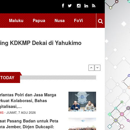
Maluku
Papua
Nusa
FoVi
ing KDKMP Dekai di Yahukimo
TODAY
rlantas Polri dan Jasa Marga
rkuat Kolaborasi, Bahas
gitalisasi,…
IS
- JUMAT, 7 AGU 2026
sat Pasang Badan untuk Peta
nta Jember, Dirjen Dukcapil: