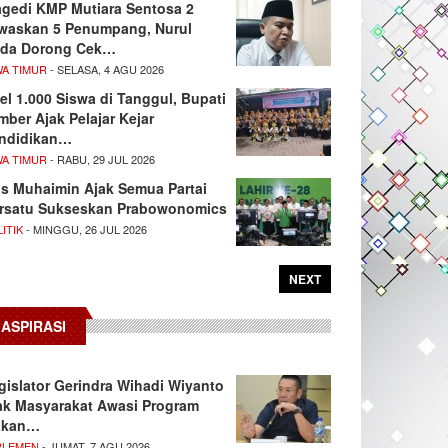
agedi KMP Mutiara Sentosa 2
waskan 5 Penumpang, Nurul
da Dorong Cek…
WA TIMUR
- SELASA, 4 AGU 2026
el 1.000 Siswa di Tanggul, Bupati
mber Ajak Pelajar Kejar
ndidikan…
WA TIMUR
- RABU, 29 JUL 2026
s Muhaimin Ajak Semua Partai
rsatu Sukseskan Prabowonomics
ITIK
- MINGGU, 26 JUL 2026
NEXT
ASPIRASI
gislator Gerindra Wihadi Wiyanto
ak Masyarakat Awasi Program
akan…
RLEMEN
- JUMAT, 7 AGU 2026