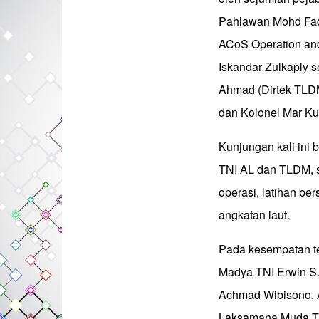
Pahlawan Mohd Fad
ACoS Operation and
Iskandar Zulkaply s
Ahmad (Dirtek TLDM
dan Kolonel Mar Ku
Kunjungan kali ini 
TNI AL dan TLDM, s
operasi, latihan be
angkatan laut.
Pada kesempatan t
Madya TNI Erwin S
Achmad Wibisono, 
Laksamana Muda TN