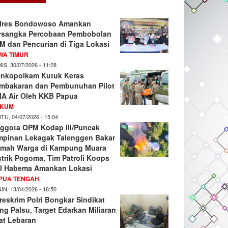
lres Bondowoso Amankan
rsangka Percobaan Pembobolan
M dan Pencurian di Tiga Lokasi
WA TIMUR
IS, 30/07/2026 - 11:28
nkopolkam Kutuk Keras
mbakaran dan Pembunuhan Pilot
A Air Oleh KKB Papua
KUM
TU, 04/07/2026 - 15:04
ggota OPM Kodap III/Puncak
mpinan Lekagak Talenggen Bakar
mah Warga di Kampung Muara
strik Pogoma, Tim Patroli Koops
I Habema Amankan Lokasi
PUA TENGAH
IN, 13/04/2026 - 16:50
reskrim Polri Bongkar Sindikat
ng Palsu, Target Edarkan Miliaran
at Lebaran