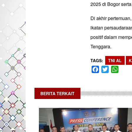
2025 di Bogor serta
Di akhir pertemuan
ikatan persaudaraa
positif dalam memp
Tenggara.
TAGS
TNI AL
K
Facebook
Twitter
What
BERITA TERKAIT