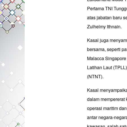
Pertama TNI Tunggu
atas jabatan baru
Zulhelmy Ithnain.
Kasal juga menyamb
bersama, seperti pa
Malacca Singapore 
Latihan Laut (TPLL)
(NTNT).
Kasal menyampaika
dalam mempererat k
operasi maritim da
antar negara-nega
kawasan, salah sat