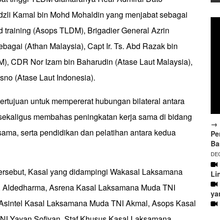
zli Kamal bin Mohd Mohaldin yang menjabat sebagai
 training (Asops TLDM), Brigadier General Azrin
ebagai (Athan Malaysia), Capt Ir. Ts. Abd Razak bin
), CDR Nor Izam bin Baharudin (Atase Laut Malaysia),
sno (Atase Laut Indonesia).
bertujuan untuk mempererat hubungan bilateral antara
ekaligus membahas peningkatan kerja sama di bidang
→ 
rsama, serta pendidikan dan pelatihan antara kedua
Pe
Ba
DEC
ersebut, Kasal yang didampingi Wakasal Laksamana
Li
. Aldedharma, Asrena Kasal Laksamana Muda TNI
ya
Asintel Kasal Laksamana Muda TNI Akmal, Asops Kasal
I Yayan Sofiyan, Staf Khusus Kasal Laksamana