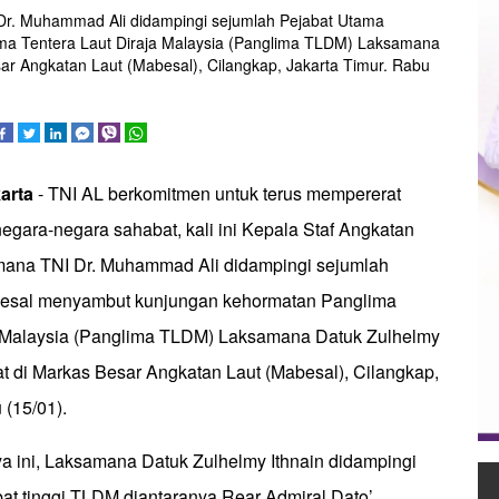
 Dr. Muhammad Ali didampingi sejumlah Pejabat Utama
a Tentera Laut Diraja Malaysia (Panglima TLDM) Laksamana
sar Angkatan Laut (Mabesal), Cilangkap, Jakarta Timur. Rabu
arta
- TNI AL berkomitmen untuk terus mempererat
gara-negara sahabat, kali ini Kepala Staf Angkatan
mana TNI Dr. Muhammad Ali didampingi sejumlah
esal menyambut kunjungan kehormatan Panglima
a Malaysia (Panglima TLDM) Laksamana Datuk Zulhelmy
at di Markas Besar Angkatan Laut (Mabesal), Cilangkap,
 (15/01).
 ini, Laksamana Datuk Zulhelmy Ithnain didampingi
bat tinggi TLDM diantaranya Rear Admiral Dato’