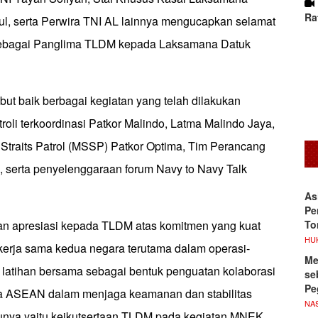
Ra
l, serta Perwira TNI AL lainnya mengucapkan selamat
 sebagai Panglima TLDM kepada Laksamana Datuk
ut baik berbagai kegiatan yang telah dilakukan
troli terkoordinasi Patkor Malindo, Latma Malindo Jaya,
Straits Patrol (MSSP) Patkor Optima, Tim Perancang
, serta penyelenggaraan forum Navy to Navy Talk
As
Pe
To
n apresiasi kepada TLDM atas komitmen yang kuat
HU
erja sama kedua negara terutama dalam operasi-
Me
n latihan bersama sebagai bentuk penguatan kolaborasi
se
Pe
ra ASEAN dalam menjaga keamanan dan stabilitas
NA
unya yaitu keikutsertaan TLDM pada kegiatan MNEK,