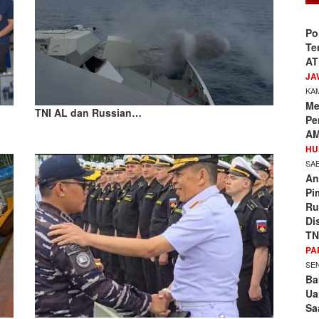
Po
Te
AT
JA
KAM
Me
TNI AL dan Russian…
Pe
AM
HU
SAB
An
Pi
Ru
Di
TN
PA
SEN
Ba
Ua
Sa