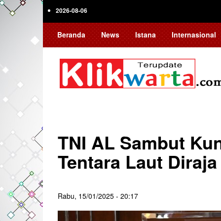
Skip
2026-08-06
to
main
Beranda
News
Istana
Internasional
content
TNI AL Sambut Ku
Tentara Laut Diraja
Rabu, 15/01/2025 - 20:17