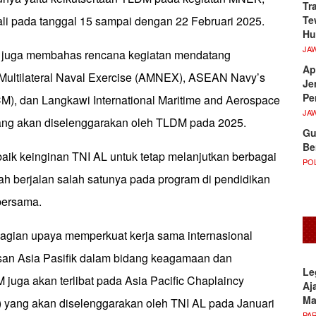
Tr
Te
ali pada tanggal 15 sampai dengan 22 Februari 2025.
Hu
JA
t juga membahas rencana kegiatan mendatang
Ap
Multilateral Naval Exercise (AMNEX), ASEAN Navy’s
Je
Pe
M), dan Langkawi International Maritime and Aerospace
JA
yang akan diselenggarakan oleh TLDM pada 2025.
Gu
Be
k keinginan TNI AL untuk tetap melanjutkan berbagai
POL
ah berjalan salah satunya pada program di pendidikan
bersama.
 bagian upaya memperkuat kerja sama internasional
an Asia Pasifik dalam bidang keagamaan dan
Le
juga akan terlibat pada Asia Pacific Chaplaincy
Aj
M
yang akan diselenggarakan oleh TNI AL pada Januari
PA