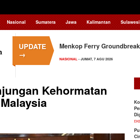
Nasional
Sumatera
Jawa
Kalimantan
Sulawesi
UPDATE
Menkop Ferry Groundbreak
→
NASIONAL
- JUMAT, 7 AGU 2026
njungan Kehormatan
 Malaysia
Ko
Pe
Di
EKB
Pu
Ci