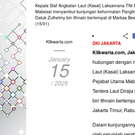
Kepala Staf Angkatan Laut (Kasal) Laksamana TNI
Mabesal menyambut kunjungan kehormatan Panglim
Datuk Zulhelmy bin Ithnain bertempat di Markas Be
(15/01)
Klikwarta.com
DKI JAKARTA
Klikwarta.com, Jak
January
15
hubungan dengan ne
Laut (Kasal) Laksa
Pejabat Utama Mab
/ 2025
Tentera Laut Diraj
bin Ithnain bertemp
Jakarta Timur, Rabu
Dalam kunjungannya
oleh sejumlah peja