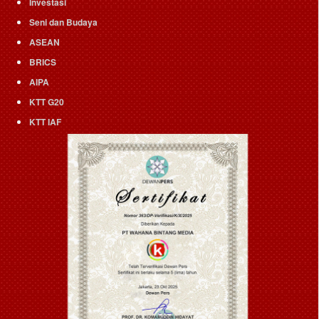
Investasi
Seni dan Budaya
ASEAN
BRICS
AIPA
KTT G20
KTT IAF