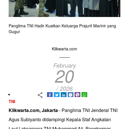
Panglima TNI Hadir Kuatkan Keluarga Prajurit Marinir yang
Gugur
Klikwarta.com
February
20
/ 2026
TNI
Klikwarta.com, Jakarta
- Panglima TNI Jenderal TNI
Agus Subiyanto didampingi Kepala Staf Angkatan
Laut Laksamana TNI Muhammad Ali, Pangkormar