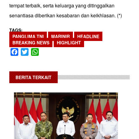
tempat terbaik, serta keluarga yang ditinggalkan
senantiasa diberikan kesabaran dan keikhlasan. (*)
TAGS
PANGLIMA TNI
MARINIR
HEADLINE
BREAKING NEWS
HIGHLIGHT
Facebook
Twitter
WhatsApp
BERITA TERKAIT