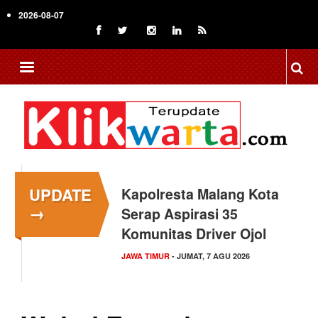
Skip
2026-08-07
to
main
content
UPDATE
Kapolresta Malang Kota
→
Serap Aspirasi 35
Komunitas Driver Ojol
JAWA TIMUR
- JUMAT, 7 AGU 2026