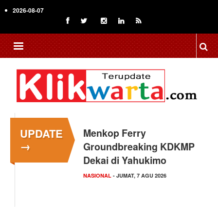
Skip
2026-08-07
to
main
content
UPDATE
Menkop Ferry
→
Groundbreaking KDKMP
Dekai di Yahukimo
NASIONAL
- JUMAT, 7 AGU 2026