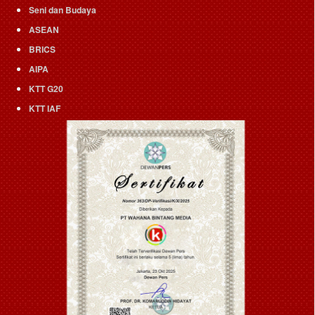
Seni dan Budaya
ASEAN
BRICS
AIPA
KTT G20
KTT IAF