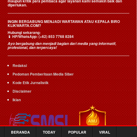
maupun kritik para pembaca agar layanan kami semakin baik dan
diperlukan.
INGIN BERGABUNG MENJADI WARTAWAN ATAU KEPALA BIRO
KLIKWARTA.COM?
Hubungi sekarang:
📱
HP/WhatsApp:
(+62) 853 7768 8284
Ayo bergabung dan menjadi bagian dari media yang informatif,
profesional, dan terpercaya!
Redaksi
Pedoman Pemberitaan Media Siber
Kode Etik Jurnalistik
Disclaimer
Iklan
BERANDA
TODAY
POPULAR
VIRAL