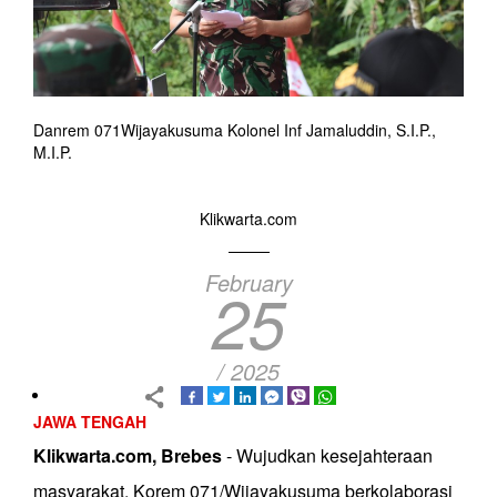
Danrem 071Wijayakusuma Kolonel Inf Jamaluddin, S.I.P.,
M.I.P.
Klikwarta.com
February
25
/ 2025
JAWA TENGAH
Klikwarta.com, Brebes
- Wujudkan kesejahteraan
masyarakat, Korem 071/Wijayakusuma berkolaborasi