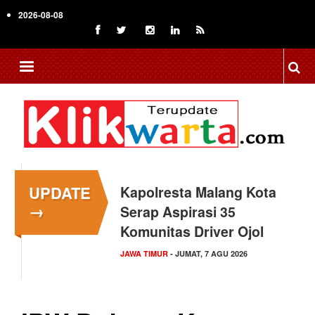
Skip
2026-08-08
to
main
content
UPDATE
Kapolresta Malang Kota
→
Serap Aspirasi 35
Komunitas Driver Ojol
JAWA TIMUR
- JUMAT, 7 AGU 2026