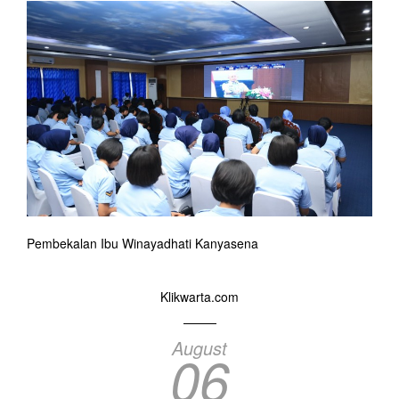
Pembekalan Ibu Winayadhati Kanyasena
Klikwarta.com
August
06