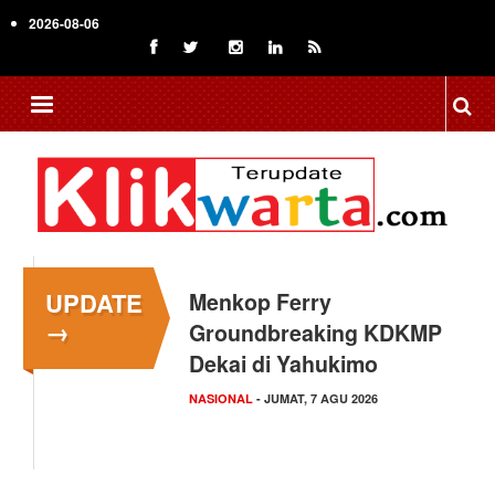
Skip
2026-08-06
to
main
content
UPDATE
Menkop Ferry
→
Groundbreaking KDKMP
Dekai di Yahukimo
NASIONAL
- JUMAT, 7 AGU 2026