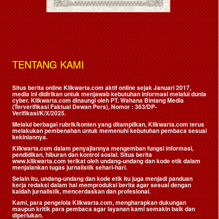
TENTANG KAMI
Situs berita online Klikwarta.com aktif online sejak Januari 2017,
media ini didirikan untuk menjawab kebutuhan informasi melalui dunia
cyber. Klikwarta.com dinaungi oleh
PT. Wahana Bintang Media
(Terverifikasi Faktual Dewan Pers)
, Nomor : 363/DP-
Verifikasi/K/X/2025.
Melalui berbagai rubrik/konten yang ditampilkan, Klikwarta.com terus
melakukan pembenahan untuk memenuhi kebutuhan pembaca sesuai
kekiniannya.
Klikwarta.com dalam penyajiannya mengemban fungsi informasi,
pendidikan, hiburan dan kontrol sosial. Situs berita
www.klikwarta.com terikat oleh undang-undang dan kode etik dalam
menjalankan tugas jurnalistik sehari-hari.
Selain itu, undang-undang dan kode etik itu juga menjadi panduan
kerja redaksi dalam hal memproduksi berita agar sesuai dengan
kaidah jurnalistik, mencerdaskan dan profesional.
Kami, para pengelola Klikwarta.com, mengharapkan dukungan
maupun kritik para pembaca agar layanan kami semakin baik dan
diperlukan.