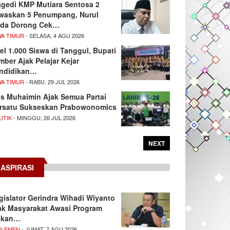
agedi KMP Mutiara Sentosa 2
waskan 5 Penumpang, Nurul
da Dorong Cek…
WA TIMUR
- SELASA, 4 AGU 2026
el 1.000 Siswa di Tanggul, Bupati
mber Ajak Pelajar Kejar
ndidikan…
WA TIMUR
- RABU, 29 JUL 2026
s Muhaimin Ajak Semua Partai
rsatu Sukseskan Prabowonomics
ITIK
- MINGGU, 26 JUL 2026
NEXT
ASPIRASI
gislator Gerindra Wihadi Wiyanto
ak Masyarakat Awasi Program
akan…
RLEMEN
- JUMAT, 7 AGU 2026