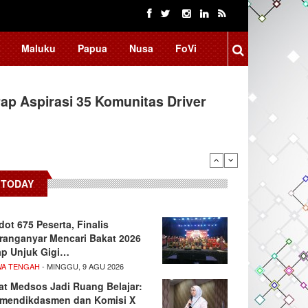
Maluku
Papua
Nusa
FoVi
ap Aspirasi 35 Komunitas Driver
TODAY
dot 675 Peserta, Finalis
ranganyar Mencari Bakat 2026
ap Unjuk Gigi…
WA TENGAH
- MINGGU, 9 AGU 2026
at Medsos Jadi Ruang Belajar:
mendikdasmen dan Komisi X