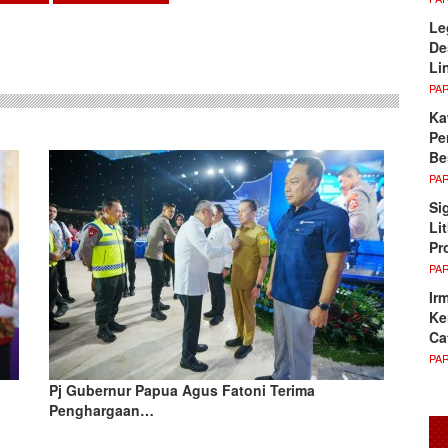
sApp
Le
De
Li
PA
Ka
Pe
Be
PA
Si
Li
Pr
PA
Ir
Ke
Ca
PA
Pj Gubernur Papua Agus Fatoni Terima
Penghargaan…