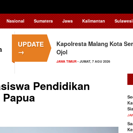
Nasional
Sumatera
Jawa
Kalimantan
Sulawesi
UPDATE
Kapolresta Malang Kota Ser
→
Ojol
JAWA TIMUR
- JUMAT, 7 AGU 2026
siswa Pendidikan
 Papua
Se
Ka
Si
JA
Sa
Ke