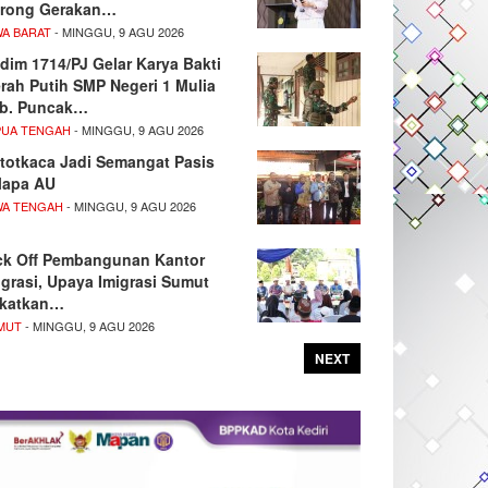
rong Gerakan…
WA BARAT
- MINGGU, 9 AGU 2026
dim 1714/PJ Gelar Karya Bakti
rah Putih SMP Negeri 1 Mulia
b. Puncak…
PUA TENGAH
- MINGGU, 9 AGU 2026
totkaca Jadi Semangat Pasis
lapa AU
WA TENGAH
- MINGGU, 9 AGU 2026
ck Off Pembangunan Kantor
igrasi, Upaya Imigrasi Sumut
katkan…
MUT
- MINGGU, 9 AGU 2026
NEXT