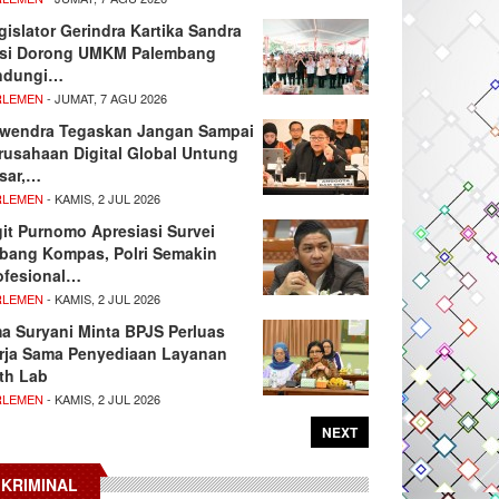
gislator Gerindra Kartika Sandra
si Dorong UMKM Palembang
ndungi…
RLEMEN
- JUMAT, 7 AGU 2026
wendra Tegaskan Jangan Sampai
rusahaan Digital Global Untung
sar,…
RLEMEN
- KAMIS, 2 JUL 2026
git Purnomo Apresiasi Survei
tbang Kompas, Polri Semakin
ofesional…
RLEMEN
- KAMIS, 2 JUL 2026
ma Suryani Minta BPJS Perluas
rja Sama Penyediaan Layanan
th Lab
RLEMEN
- KAMIS, 2 JUL 2026
NEXT
KRIMINAL