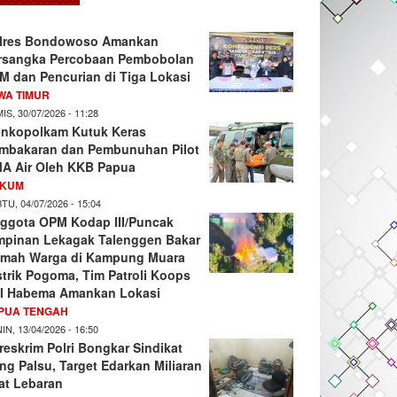
lres Bondowoso Amankan
rsangka Percobaan Pembobolan
M dan Pencurian di Tiga Lokasi
WA TIMUR
IS, 30/07/2026 - 11:28
nkopolkam Kutuk Keras
mbakaran dan Pembunuhan Pilot
A Air Oleh KKB Papua
KUM
TU, 04/07/2026 - 15:04
ggota OPM Kodap III/Puncak
mpinan Lekagak Talenggen Bakar
mah Warga di Kampung Muara
strik Pogoma, Tim Patroli Koops
I Habema Amankan Lokasi
PUA TENGAH
IN, 13/04/2026 - 16:50
reskrim Polri Bongkar Sindikat
ng Palsu, Target Edarkan Miliaran
at Lebaran