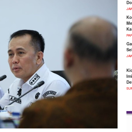
Do
JA
Ko
Me
Ka
PA
Ga
Se
JA
Ki
Im
De
SU