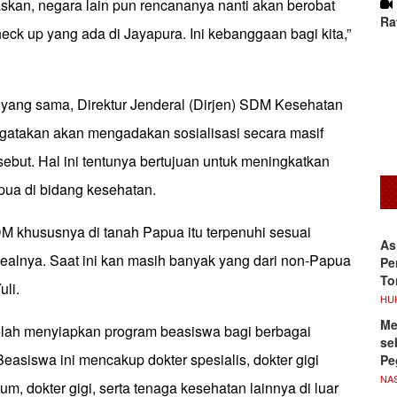
elaskan, negara lain pun rencananya nanti akan berobat
Ra
eck up yang ada di Jayapura. Ini kebanggaan bagi kita,”
ang sama, Direktur Jenderal (Dirjen) SDM Kesehatan
engatakan akan mengadakan sosialisasi secara masif
rsebut. Hal ini tentunya bertujuan untuk meningkatkan
apua di bidang kesehatan.
M khususnya di tanah Papua itu terpenuhi sesuai
As
ealnya. Saat ini kan masih banyak yang dari non-Papua
Pe
To
uli.
HU
Me
elah menyiapkan program beasiswa bagi berbagai
se
easiswa ini mencakup dokter spesialis, dokter gigi
Pe
NA
um, dokter gigi, serta tenaga kesehatan lainnya di luar