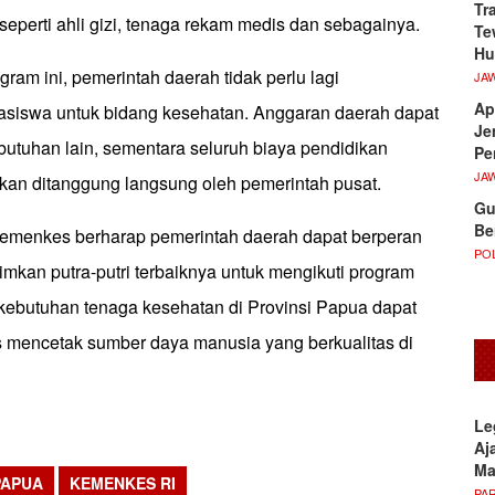
Tr
seperti ahli gizi, tenaga rekam medis dan sebagainya.
Te
Hu
am ini, pemerintah daerah tidak perlu lagi
JA
Ap
siswa untuk bidang kesehatan. Anggaran daerah dapat
Je
butuhan lain, sementara seluruh biaya pendidikan
Pe
JA
kan ditanggung langsung oleh pemerintah pusat.
Gu
Be
emenkes berharap pemerintah daerah dapat berperan
POL
imkan putra-putri terbaiknya untuk mengikuti program
 kebutuhan tenaga kesehatan di Provinsi Papua dapat
us mencetak sumber daya manusia yang berkualitas di
Le
Aj
M
PAPUA
KEMENKES RI
PA