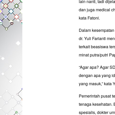
lain nanti, tadi dij
dan juga medical ch
kata Fatoni.
Dalam kesempatan y
dr. Yuli Farianti m
terkait beasiswa te
minat putra/putri P
“Agar apa? Agar SD
dengan apa yang id
yang masuk,” kata Y
Pemerintah pusat t
tenaga kesehatan. B
spesialis, dokter um