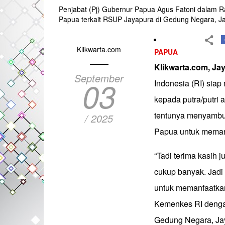
Penjabat (Pj) Gubernur Papua Agus Fatoni dalam R
Papua terkait RSUP Jayapura di Gedung Negara, Ja
Klikwarta.com
PAPUA
Klikwarta.com, Ja
September
03
Indonesia (RI) sia
kepada putra/putri 
tentunya menyambut 
/ 2025
Papua untuk meman
“Tadi terima kasih 
cukup banyak. Jad
untuk memanfaatkan 
Kemenkes RI dengan
Gedung Negara, Jay