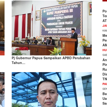
Po
Te
AT
JA
KAM
Me
Pe
AM
HU
SAB
Pj Gubernur Papua Sampaikan APBD Perubahan
An
Tahun…
Pi
Ru
Di
TN
PA
SEN
Ba
Ua
Sa