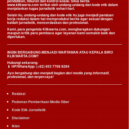
pendidikan, hiburan dan kontrol sosial. Situs berita
www.klikwarta.com terikat oleh undang-undang dan kode etik dalam
menjalankan tugas jurnalistik sehari-hari.
Selain itu, undang-undang dan kode etik itu juga menjadi panduan
kerja redaksi dalam hal memproduksi berita agar sesuai dengan
kaidah jurnalistik, mencerdaskan dan profesional.
Kami, para pengelola Klikwarta.com, mengharapkan dukungan
maupun kritik para pembaca agar layanan kami semakin baik dan
diperlukan.
INGIN BERGABUNG MENJADI WARTAWAN ATAU KEPALA BIRO
KLIKWARTA.COM?
Hubungi sekarang:
📱
HP/WhatsApp:
(+62) 853 7768 8284
Ayo bergabung dan menjadi bagian dari media yang informatif,
profesional, dan terpercaya!
Redaksi
Pedoman Pemberitaan Media Siber
Kode Etik Jurnalistik
Disclaimer
Iklan