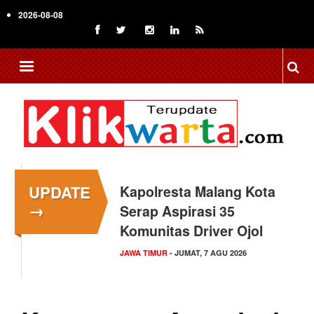
Skip
2026-08-08
to
main
content
UPDATE
Kapolresta Malang Kota
→
Serap Aspirasi 35
Komunitas Driver Ojol
JAWA TIMUR
- JUMAT, 7 AGU 2026