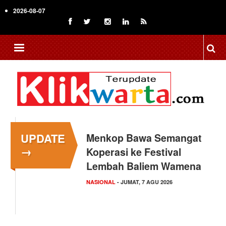
Skip
2026-08-07
to
main
content
UPDATE
Menkop Bawa Semangat
→
Koperasi ke Festival
Lembah Baliem Wamena
NASIONAL
- JUMAT, 7 AGU 2026