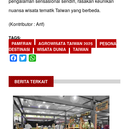
pengalaman sensasional sendiri, rasakan keunikan
nuansa wisata tematik Taiwan yang berbeda.
(Kontributor : Arif)
TAGS
PAMERAN
AGROWISATA TAIWAN 2025
PESONA
DESTINASI
WISATA DUNIA
TAIWAN
Facebook
Twitter
WhatsApp
BERITA TERKAIT