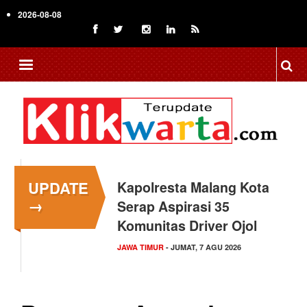
Skip
2026-08-08
to
main
content
UPDATE
Kapolresta Malang Kota
→
Serap Aspirasi 35
Komunitas Driver Ojol
JAWA TIMUR
- JUMAT, 7 AGU 2026