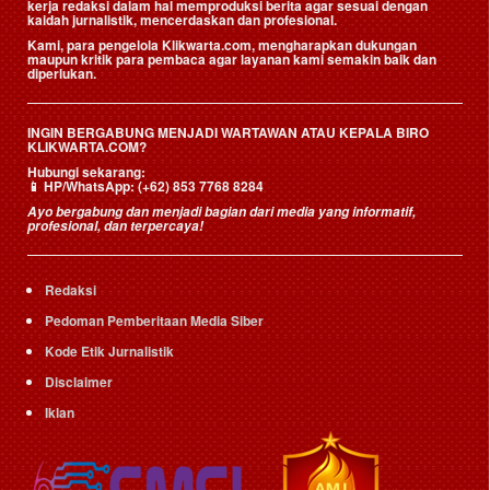
kerja redaksi dalam hal memproduksi berita agar sesuai dengan
kaidah jurnalistik, mencerdaskan dan profesional.
Kami, para pengelola Klikwarta.com, mengharapkan dukungan
maupun kritik para pembaca agar layanan kami semakin baik dan
diperlukan.
INGIN BERGABUNG MENJADI WARTAWAN ATAU KEPALA BIRO
KLIKWARTA.COM?
Hubungi sekarang:
📱
HP/WhatsApp:
(+62) 853 7768 8284
Ayo bergabung dan menjadi bagian dari media yang informatif,
profesional, dan terpercaya!
Redaksi
Pedoman Pemberitaan Media Siber
Kode Etik Jurnalistik
Disclaimer
Iklan