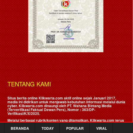
TENTANG KAMI
Situs berita online Klikwarta.com aktif online sejak Januari 2017,
media ini didirikan untuk menjawab kebutuhan informasi melalui dunia
cyber. Klikwarta.com dinaungi oleh
PT. Wahana Bintang Media
(Terverifikasi Faktual Dewan Pers)
, Nomor : 363/DP-
Verifikasi/K/X/2025.
Melalui berbagai rubrik/konten yang ditampilkan, Klikwarta.com terus
melakukan pembenahan untuk memenuhi kebutuhan pembaca sesuai
kekiniannya.
BERANDA
TODAY
POPULAR
VIRAL