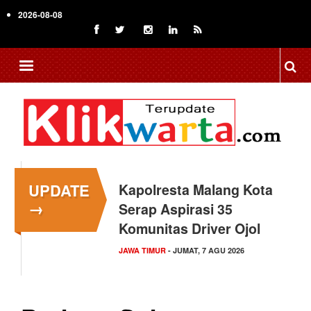
Skip
2026-08-08
to
main
content
UPDATE
Kapolresta Malang Kota
→
Serap Aspirasi 35
Komunitas Driver Ojol
JAWA TIMUR
- JUMAT, 7 AGU 2026