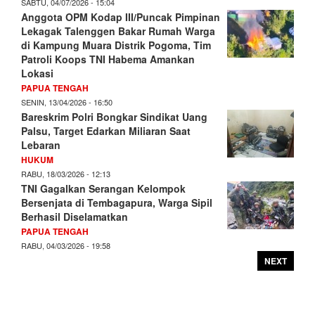
SABTU, 04/07/2026 - 15:04
Anggota OPM Kodap III/Puncak Pimpinan
Lekagak Talenggen Bakar Rumah Warga
di Kampung Muara Distrik Pogoma, Tim
Patroli Koops TNI Habema Amankan
Lokasi
PAPUA TENGAH
SENIN, 13/04/2026 - 16:50
Bareskrim Polri Bongkar Sindikat Uang
Palsu, Target Edarkan Miliaran Saat
Lebaran
HUKUM
RABU, 18/03/2026 - 12:13
TNI Gagalkan Serangan Kelompok
Bersenjata di Tembagapura, Warga Sipil
Berhasil Diselamatkan
PAPUA TENGAH
RABU, 04/03/2026 - 19:58
NEXT