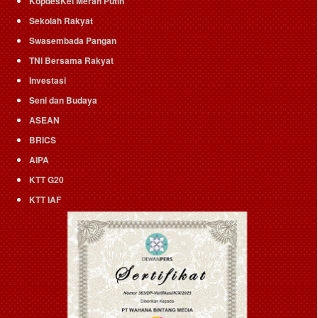
KopdesKel Merah Putih
Sekolah Rakyat
Swasembada Pangan
TNI Bersama Rakyat
Investasi
Seni dan Budaya
ASEAN
BRICS
AIPA
KTT G20
KTT IAF